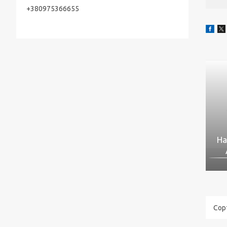
+380975366655
На