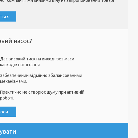
ї компанії, і ми знизимо ціну на запропонований товар!
ться
вий насос?
Дає високий тиск на виході без маси
каскадів нагнітання.
Забезпечений відмінно збалансованими
механізмами.
Практично не створює шуму при активній
роботі.
соси
увати