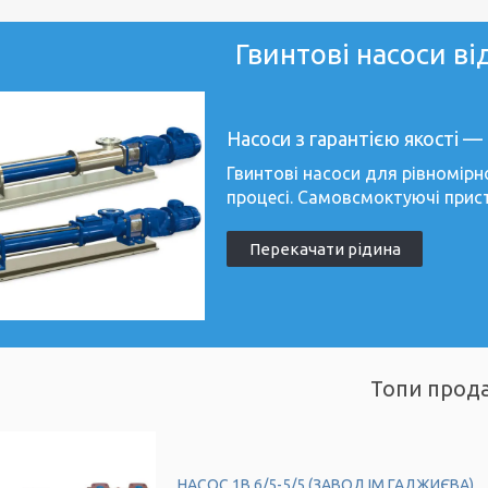
Гвинтові насоси ві
Насоси з гарантією якості — 
Гвинтові насоси для рівномірно
процесі. Самовсмоктуючі прис
Перекачати рідина
Топи прод
НАСОС 1В 6/5-5/5 (ЗАВОД ІМ.ГАДЖИЄВА)