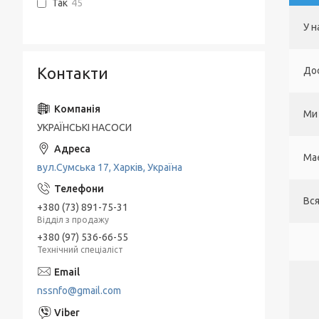
Так
45
У н
Контакти
До
Ми 
УКРАЇНСЬКІ НАСОСИ
Має
вул.Сумська 17, Харків, Україна
Вся
+380 (73) 891-75-31
Відділ з продажу
+380 (97) 536-66-55
Технічний спеціаліст
nssnfo@gmail.com