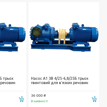
5Б трьох
Насос А1 3В 4/25-6,8/25Б трьох
 речовин
гвинтовий для в'язких речовин
36 000 ₴
Купити
Купи
В наявності