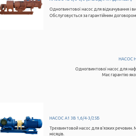
Одногвинтової насос для відкачування і ви
Обслуговується за гарантійним договором н
НАСОС H
Одногвинтової насос для нафт
Має гарантію яко
НАСОС А1 3В 1,6/4-3/25Б
Трехвинтовой насос для в'язких речовин. Ма
місяців.