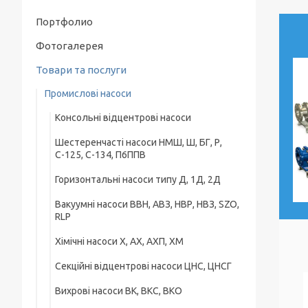
Портфолио
Фотогалерея
Товари та послуги
Промислові насоси
Консольні відцентрові насоси
Шестеренчасті насоси НМШ, Ш, БГ, Р,
С-125, С-134, П6ППВ
Горизонтальні насоси типу Д, 1Д, 2Д
Вакуумні насоси ВВН, АВЗ, НВР, НВЗ, SZO,
RLP
Хімічні насоси Х, АХ, АХП, ХМ
Секційні відцентрові насоси ЦНС, ЦНСГ
Вихрові насоси ВК, ВКС, ВКО