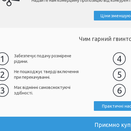
Надайте нам комерційну пропозицію від конкурентно
Ціни зменшую
Чим гарний гвинто
Забезпечує подачу розмірене
1
4
рідини.
Не пошкоджує тверді включення
2
5
при перекачуванні.
Має відмінні самовсмоктуючі
3
6
здібності.
Практичні на
Приємно куп