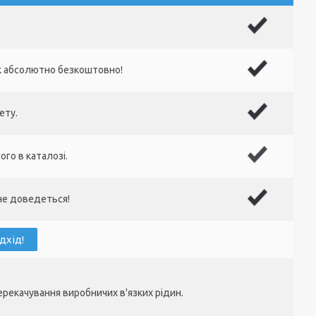
к абсолютно безкоштовно!
ету.
го в каталозі.
 не доведеться!
дхід!
рекачування виробничих в'язких рідин.