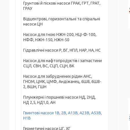
Грунтові й піскові насоси ГРАК, ГРТ, ГРАТ,
ГРАУ
Відцентрові, горизонтальні та спіральні
насоси ЦН
Насоси для гною НЖН-200, НЦІ-Ф-100,
НФФ, НЖН-150, НЖН-50
Гідравлічні насоси Р, БГ, НПЛ, НАР, НА, НС
Насоси для нафтопродуктів і запчастини
СЦЛ, СВН, ВС, СЦП, СЦН, ВК
Насоси для забруднених рідин АНС,
ГНОМ, ЦМК, ЦМФ, Андіжанец, 6Ш8, 6Ш8-
2, ВШН, ГШН
Плунжерні і поршневі насоси НД, 2НД,
НД 2,5, НД1,0, АН
Гвинтові насоси 1В, 2В, А13В, А23В, А53В,
H1B
Герметичні насоси ЦГ, ХГ