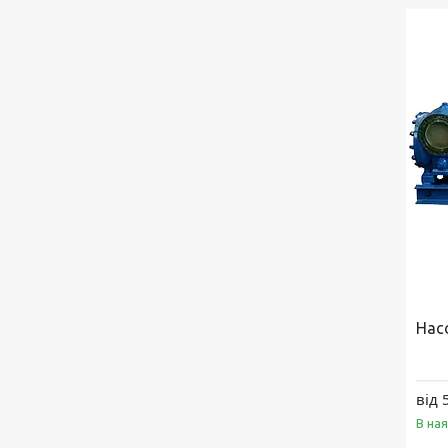
Нас
від 
В на