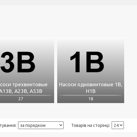
соси трехвинтовые
Насоси одновинтовые 1В,
А13В, А23В, А53В
H1B
27
18