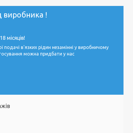
д виробника !
18 місяців!
ї подачі в'язких рідин незамінні у виробничому
тосування можна придбати у нас
ажів