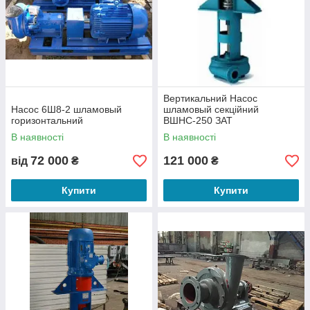
можете задать нашим специалистам, так же они предоставят
Вам информацию о цене насоса, стоимости доставки,
направят прайс-лист, проведут консультацию. Купить
шламовый насос по выгодной цене и получить
высококачественный сервис и обслуживание можно!
Вертикальний Насос
Насос 6Ш8-2 шламовый
шламовый секційний
горизонтальний
ВШНС-250 ЗАТ
«Белебеевский
В наявності
В наявності
машинобудівний завод»
72 000
121 000
від
₴
₴
Купити
Купити