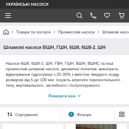
УКРАЇНСЬКІ НАСОСИ
Товари та послуги
Промислові насоси
Шламові насо
Шламові насоси ВШН, ГШН, 6Ш8, 6Ш8-2, ШН
Насоси 6Ш8, 6Ш8-2, ШН, ГВН, ГШН, ВШН, ВШНС та інші
промислові шламові насоси, динамічні лопатеві, виконують
відкачування гідросуміші з 25-30% з вмістом твердого осаду
розміром від 5 до 100 мм. Існують агрегати горизонтального
типу, вертикального, заглибного і полупогружного.
Ущільнення на валу у шламового насоса в основному м'який
Показати все
сальник, іноді торцеве ущільнення. Насоси комплектуються
електродвигунами загального призначення або
вибухобезпечними залежно від категорії розміщення.
Електродвигуни використовуються фланцевого виконання
Сортування
0
Фільтри
для вертикальних, заглибних насосів, і монтажного
виконання "на лапах" для горизонтальних агрегатів. Принцип