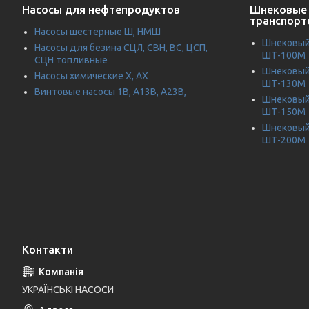
Насосы для нефтепродуктов
Шнековые 
транспорт
Насосы шестерные Ш, НМШ
Шнековый 
Насосы для безина СЦЛ, СВН, ВС, ЦСП,
ШТ-100М
СЦН топливные
Шнековый 
Насосы химические Х, АХ
ШТ-130М
Винтовые насосы 1В, А13В, А23В,
Шнековый 
ШТ-150М
Шнековый 
ШТ-200М
Контакти
УКРАЇНСЬКІ НАСОСИ