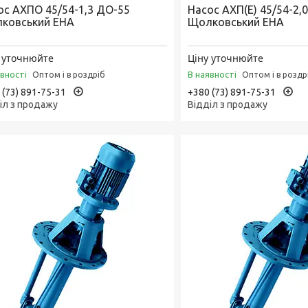
ос АХПО 45/54-1,3 ДО-55
Насос АХП(Е) 45/54-2,
ковський ЕНА
Щолковський ЕНА
 уточнюйте
Ціну уточнюйте
явності
В наявності
Оптом і в роздріб
Оптом і в роздр
 (73) 891-75-31
+380 (73) 891-75-31
іл з продажу
Відділ з продажу