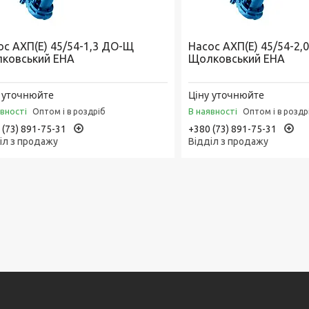
ос АХП(Е) 45/54-1,3 ДО-Щ
Насос АХП(Е) 45/54-2
ковський ЕНА
Щолковський ЕНА
 уточнюйте
Ціну уточнюйте
явності
В наявності
Оптом і в роздріб
Оптом і в роздр
 (73) 891-75-31
+380 (73) 891-75-31
іл з продажу
Відділ з продажу