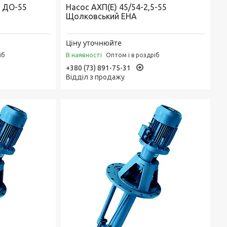
0 ДО-55
Насос АХП(Е) 45/54-2,5-55
Щолковський ЕНА
Ціну уточнюйте
В наявності
іб
Оптом і в роздріб
+380 (73) 891-75-31
Відділ з продажу