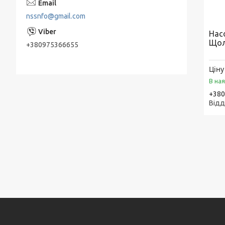
Дренажні насоси АНС, НС, НЦС, З-569, З
nssnfo@gmail.com
245 Андіжанец
Нас
Шламові насоси ВШН, ГШН, 6Ш8, 6Ш8-2,
Щол
ШН
+380975366655
Ціну
В на
+380
Відд