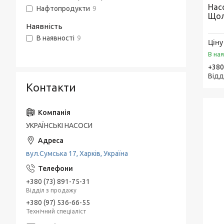
Нас
Нафтопродукти
9
Занурювальні насоси ЕЦВ
Щол
Наявність
Живильні насоси ПЕ
В наявності
9
Ціну
Насоси КМ, ДО відцентрові консольні
В на
типу для нафтопродуктів
+380
Відд
Мережні насоси СЕ
Контакти
Конденсатные насосы КС
Насосы ЭЦВ Азовэнергомаш
УКРАЇНСЬКІ НАСОСИ
Насоси ЕЦВ Херсонський
Електромеханічний Завод " (ХЕМЗ)
вул.Сумська 17, Харків, Україна
Піскові насоси П, ПК, ПР, ПКВП, ВРВП, ПБ
Моноблочні піскові насоси
+380 (73) 891-75-31
Відділ з продажу
ПР, ПК, ПРВП, ПКВП - насоси піскові
+380 (97) 536-66-55
Технічний спеціаліст
ГРАТ - насоси грунтові