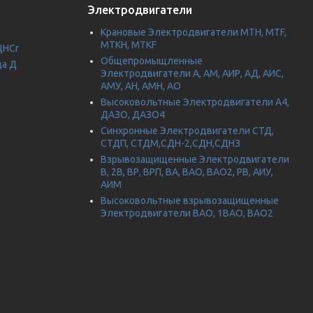
Электродвигатели
Крановые Электродвигатели МТН, MTF,
МТКН, MTKF
ЦНСг
Общепромыщленные
да Д
Электродвигатели А, АМ, АИР, АД, АИС,
АМУ, АН, АМН, АО
Высоковольтные Электродвигатели А4,
ДАЗО, ДАЗО4
Синхронные Электродвигатели СТД,
СТДП, СТДМ,СДН-2,СДН,СДНЗ
Взрывозащищенные Электродвигатели
В, 2В, ВР, ВРП, ВА, ВАО, ВАО2, РВ, АИУ,
АИМ
Высоковольтные взрывозащищенные
Электродвигатели ВАО, 1ВАО, ВАО2