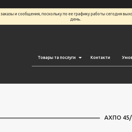
заказы и сообщения, поскольку по ее графику работы сегодня вых
день.
Товары та послуги
Контакти
Умов
АХПО 45/