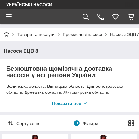
УКРАЇНСЬКІ НАСОСИ
Товари та послуги
Промислові насоси
Насосы ЭЦВ 
Насоси ЕЦВ 8
Безкоштовна щомісячна доставка
насосів у всі регіони України:
Волинська область, Вінницька область, Дніпропетровська
область, Донецька область, Житомирська область,
Закарпатська область, Запорізька область, Івано-Франківська
Показати все
область, Автономна Республіка Крим, Київська область,
Кіровоградська область, Луганська область, Львівська
область, Миколаївська область, Одеська область, Полтавська
область, Рівненська область, Сумська область, Тернопільська
Сортування
0
Фільтри
область, Харківська область, Херсонська область,
Хмельницька область, Черкаська область, Чернівецька