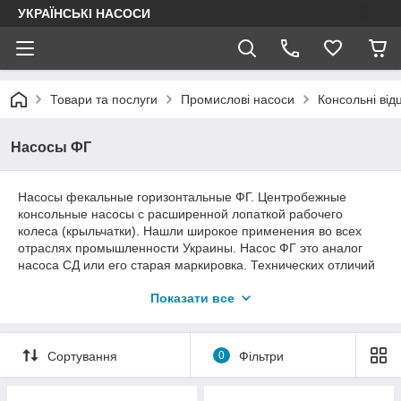
УКРАЇНСЬКІ НАСОСИ
Товари та послуги
Промислові насоси
Консольні від
Насосы ФГ
Насосы фекальные горизонтальные ФГ. Центробежные
консольные насосы с расширенной лопаткой рабочего
колеса (крыльчатки). Нашли широкое применения во всех
отраслях промышленности Украины. Насос ФГ это аналог
насоса СД или его старая маркировка. Технических отличий
между этими насосами нет. Наша компания может изготовить
Показати все
по вашему заказу насосы, насосные агрегаты, рамы, муфты,
фланцы, рабочие колеса, корпус, вал, всасывающий
патрубок, кронштейн и другие запчасти, а так же выполнит
капитальный ремонт насоса, либо его консервацию. Ціна
Сортування
0
Фільтри
насоса ФГ або вартість доставки може змінюватись, за цим
звертайтесь до наших спеціалістів для уточнення.