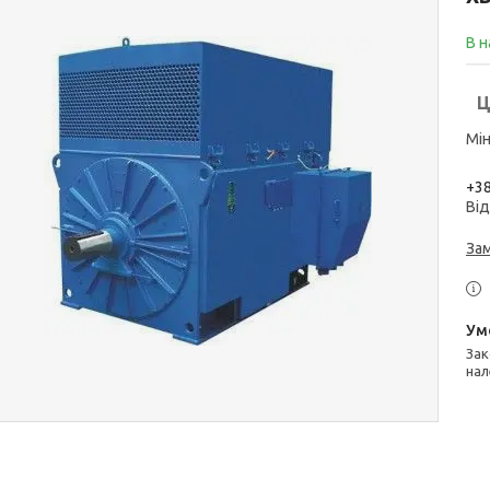
В н
Ц
Мін
+38
Від
За
Законом не передбачено повернення та обмін даного товару
нал