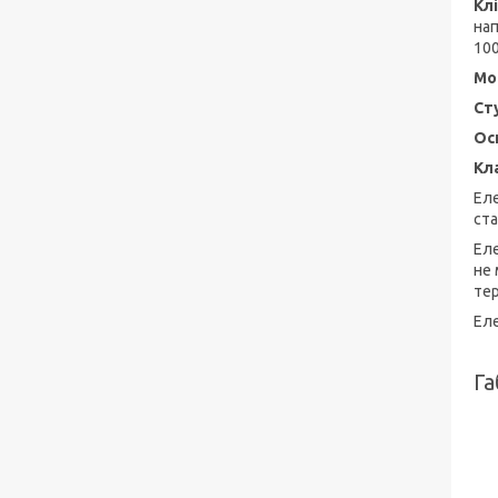
Кл
на
100
Мо
Ст
Ос
Кла
Еле
ста
Еле
не 
тер
Ел
Га