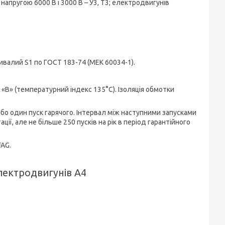
напругою 6000 В і 3000 В – У3, Т3; електродвигунів
ивалий S1 по ГОСТ 183-74 (МЕК 60034-1).
 «В» (температурний індекс 135°С). Ізоляція обмотки
бо один пуск гарячого. Інтервал між наступними запусками
ії, але не більше 250 пусків на рік в період гарантійного
AG.
електродвигунів А4