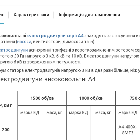
ис
Характеристики
Інформація для замовлення
соковольтні
електродвигуни серії А4
знаходять застосування в
ртання (
насоси
, вентилятори, димососи та ін)
ектродвигуни
асинхронні трифазні з короткозамкненим ротором сер
тотою 50 Гц напругою 3 кВ, 6 кВ та 10 кВ. Електродвигуни напруго
ругою 6 кВ із збереженням потужності.
ум статора електродвигунів напругою 3 кВ в два рази більше, ніж 
ектродвигуни високовольтні А4
1500 об/хв
1000 об/хв
750 
P, кВт
марка ЕД
маса, кг
марка ЕД
маса, кг
марка ЕД
А4-400X-
200
8МТ3