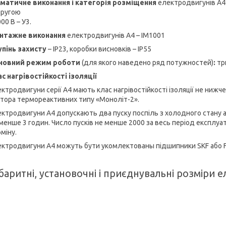
іматичне виконання і категорія розміщення
електродвигунів А4 
пругою
00 В – У3.
нтажне виконання
електродвигунів А4 – IM1001
упінь захисту
– IP23, коробки висновків – IP55
новний режим роботи
(для якого наведено ряд потужностей)
:
тр
с нагрівостійкості ізоляції
ктродвигуни серії А4 мають клас нагрівостійкості ізоляції не нижче
тора термореактивних типу «Моноліт-2».
ктродвигуни А4 допускають два пуску поспіль з холодного стану а
менше 3 годин. Число пусків не менше 2000 за весь період експлуатац
міну.
ектродвигуни А4 можуть бути укомлектованы підшипники SKF або F
баритні, установочні і приєднувальні розміри 