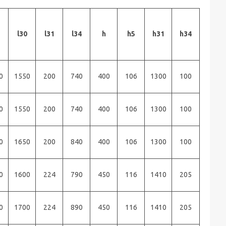
l30
l31
l34
h
h5
h31
h34
0
1550
200
740
400
106
1300
100
0
1550
200
740
400
106
1300
100
0
1650
200
840
400
106
1300
100
0
1600
224
790
450
116
1410
205
0
1700
224
890
450
116
1410
205