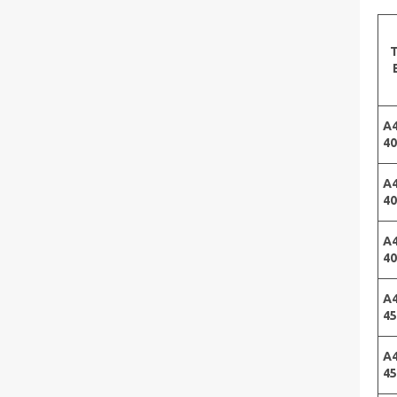
А4
4
А4
4
А4
4
А4
4
А4
4