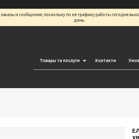
заказы и сообщения, поскольку по ее графику работы сегодня вых
день.
Товары та послуги
Контакти
Умов
ЕЛ
ХВ