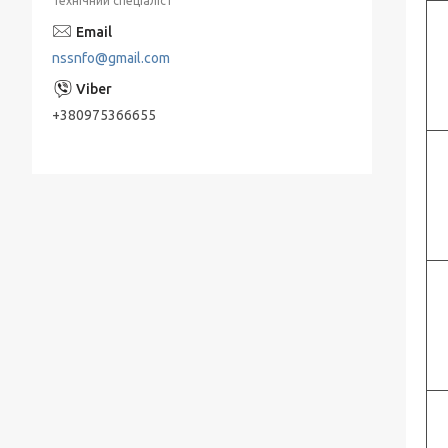
Технічний спеціаліст
Занурювальні насоси ЕЦВ
nssnfo@gmail.com
Живильні насоси ПЕ
Насоси КМ, ДО відцентрові консольні
+380975366655
типу для нафтопродуктів
Мережні насоси СЕ
Конденсатные насосы КС
Насосы ЭЦВ Азовэнергомаш
Насоси ЕЦВ Херсонський
Електромеханічний Завод " (ХЕМЗ)
Піскові насоси П, ПК, ПР, ПКВП, ВРВП, ПБ
Моноблочні піскові насоси
ПР, ПК, ПРВП, ПКВП - насоси піскові
ГРАТ - насоси грунтові