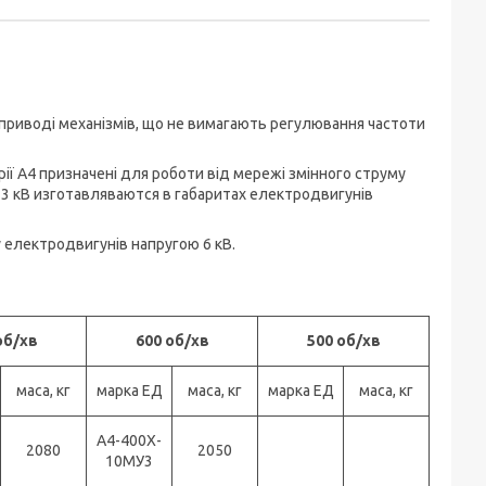
 приводі механізмів, що не вимагають регулювання частоти
ії А4 призначені для роботи від мережі змінного струму
ю 3 кВ изготавляваются в габаритах електродвигунів
у електродвигунів напругою 6 кВ.
об/хв
600 об/хв
500 об/хв
маса, кг
марка ЕД
маса, кг
марка ЕД
маса, кг
А4-400X-
2080
2050
10МУ3