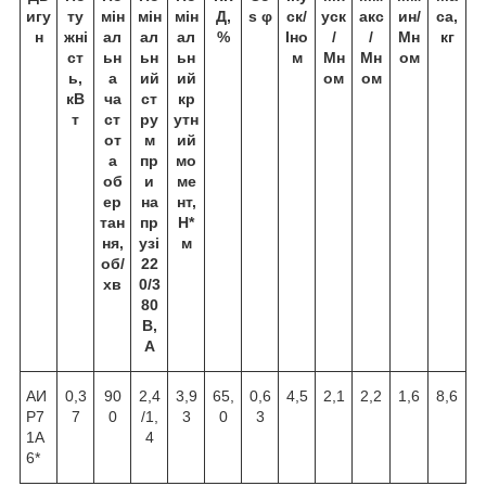
игу
ту
мін
мін
мін
Д,
s φ
ск/
уск
акс
ин/
са,
н
жні
ал
ал
ал
%
Іно
/
/
Мн
кг
ст
ьн
ьн
ьн
м
Мн
Мн
ом
ь,
а
ий
ий
ом
ом
кВ
ча
ст
кр
т
ст
ру
утн
от
м
ий
а
пр
мо
об
и
ме
ер
на
нт,
тан
пр
Н*
ня,
узі
м
об/
22
хв
0/3
80
В,
А
АИ
0,3
90
2,4
3,9
65,
0,6
4,5
2,1
2,2
1,6
8,6
Р7
7
0
/1,
3
0
3
1А
4
6*