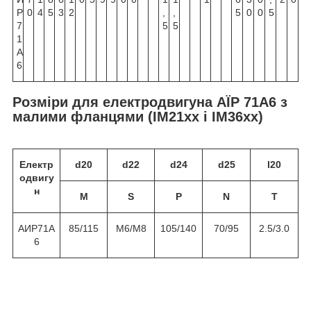
Р
0
4
5
3
2
,
,
5
0
0
5
7
5
5
1
А
6
Розміри для електродвигуна АЇР 71А6 з
малими фланцями (ІМ21хх і ІМ36хх)
Електр
d20
d22
d24
d25
l20
одвигу
н
M
S
P
N
T
АИР71А
85/115
M6/M8
105/140
70/95
2.5/3.0
6