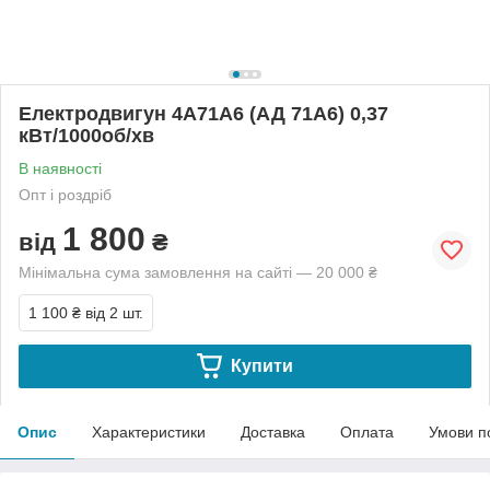
Електродвигун 4А71А6 (АД 71А6) 0,37
кВт/1000об/хв
В наявності
Опт і роздріб
1 800
від
₴
Мінімальна сума замовлення на сайті — 20 000 ₴
1 100 ₴
від 2 шт.
Купити
Опис
Характеристики
Доставка
Оплата
Умови п