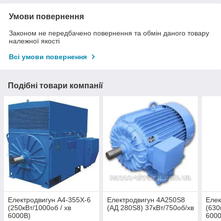
Умови повернення
Законом не передбачено повернення та обмін даного товару
належної якості
Всі умови повернення
Подібні товари компанії
Електродвигун А4-355X-6
Електродвигун 4А250Ѕ8
Елек
(250кВт/1000об / хв
(АД 280S8) 37кВт/750об/хв
(630
6000В)
6000