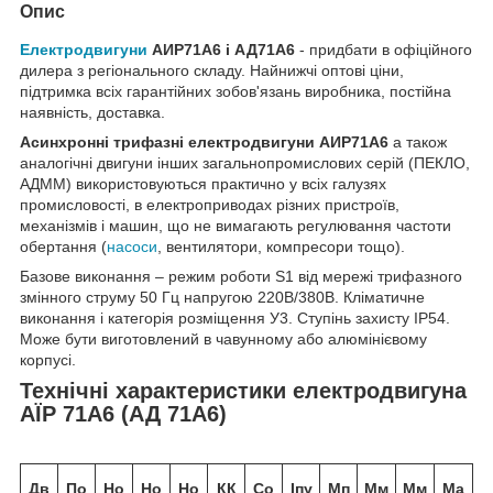
Опис
Електродвигуни
АИР71А6 і АД71А6
- придбати в офіційного
дилера з регіонального складу. Найнижчі оптові ціни,
підтримка всіх гарантійних зобов'язань виробника, постійна
наявність, доставка.
Асинхронні трифазні електродвигуни АИР71А6
а також
аналогічні двигуни інших загальнопромислових серій (ПЕКЛО,
АДММ) використовуються практично у всіх галузях
промисловості, в електроприводах різних пристроїв,
механізмів і машин, що не вимагають регулювання частоти
обертання (
насоси
, вентилятори, компресори тощо).
Базове виконання – режим роботи S1 від мережі трифазного
змінного струму 50 Гц напругою 220В/380В. Кліматичне
виконання і категорія розміщення У3. Ступінь захисту IP54.
Може бути виготовлений в чавунному або алюмінієвому
корпусі.
Технічні характеристики електродвигуна
АЇР 71А6 (АД 71А6)
Дв
По
Но
Но
Но
КК
Co
Іпу
Мп
Мм
Мм
Ма