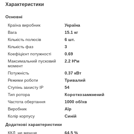
Характеристики
Основні
Країна виробник
Україна
Вага
15.1 кг
Кількість полюсів
6 шт.
Кількість фаз
3
Коефіцієнт потужності
0.69
Максимальний пусковий
2.2 Н*м
момент
Потужність
0.37 кВт
Режими роботи
Тривалий
Ступінь захисту IP
54
Тип ротора
Короткозамкнений
Частота обертання
1000 об/хв
Виробник
Аїр
Колір корпусу
Синій
Додаткові характеристики
ККД, не менше
64.5 %