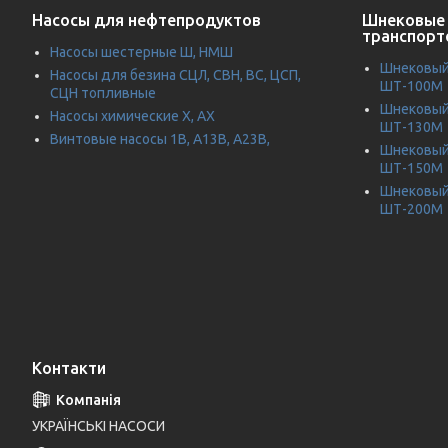
Насосы для нефтепродуктов
Шнековые 
транспорт
Насосы шестерные Ш, НМШ
Шнековый 
Насосы для безина СЦЛ, СВН, ВС, ЦСП,
ШТ-100М
СЦН топливные
Шнековый 
Насосы химические Х, АХ
ШТ-130М
Винтовые насосы 1В, А13В, А23В,
Шнековый 
ШТ-150М
Шнековый 
ШТ-200М
Контакти
УКРАЇНСЬКІ НАСОСИ