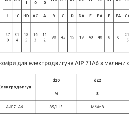
1
0
0
L
LC
HD
AC
A
B
C
D
DА
E
ЕА
F
FА
G
И
27
31
18
16
11
21
90
45
19
19
40
40
6
6
А
0
4
5
3
2
5
зміри для електродвигуна АЇР 71А6 з малими ф
d20
d22
Електродвигун
M
S
АИР71А6
85/115
M6/M8