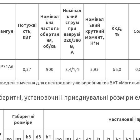
Номінал
Номінал
ьний
Номінал
ьна
струм
Потужні
ьний
частота
при
ККД,
вигун
сть,
крутний
Co
обертан
напрузі
%
кВт
момент,
ня,
220/380
Н*м
об/хв
В,
А
ИР71А6
0,37
900
2,4/1,4
3,93
65,0
0,
Наведені значення для електродвигунів виробництва ВАТ «Могиль
баритні, установочні і приєднувальні розміри 
Габаритні
Настановні і 
розміри
Д
и
h3
d
3
b1
у
l30
l33
l10
l31
d1
d2
l1
l2
b1
b2
h