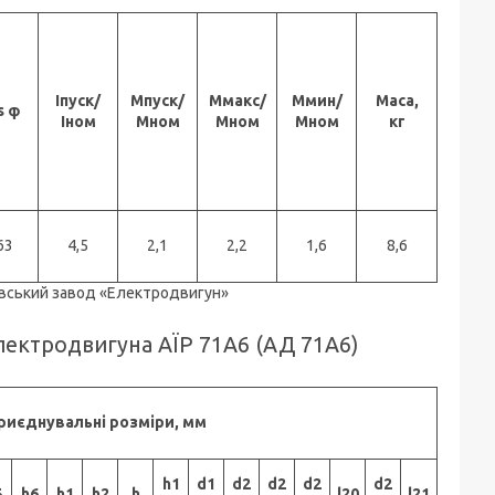
Іпуск/
Мпуск/
Ммакс/
Ммин/
Маса,
s φ
Іном
Мном
Мном
Мном
кг
63
4,5
2,1
2,2
1,6
8,6
овський завод «Електродвигун»
електродвигуна АЇР 71А6 (АД 71А6)
приєднувальні розміри, мм
h1
d1
d2
d2
d2
d2
5
h6
h1
h
2
h
l20
l21