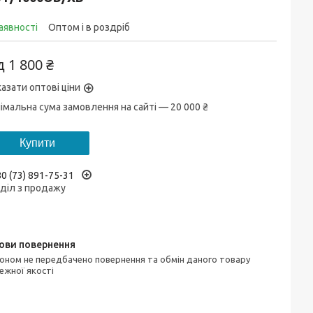
аявності
Оптом і в роздріб
ід
1 800 ₴
азати оптові ціни
імальна сума замовлення на сайті — 20 000 ₴
Купити
0 (73) 891-75-31
діл з продажу
ежної якості