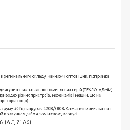
з регіонального складу. Найнижчі оптові ціни, підтримка
і двигуни інших загальнопромислових серій (ПЕКЛО, АДММ)
риводах різних пристроїв, механізмів і машин, що не
мпресори тощо).
струму 50 Гц напругою 220В/380В. Кліматичне виконання і
й в чавунному або алюмінієвому корпусі.
6 (АД 71А6)