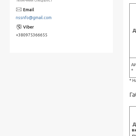
Технічний спеціаліст
Занурювальні насоси ЕЦВ
nssnfo@gmail.com
Живильні насоси ПЕ
Д
Насоси КМ, ДО відцентрові консольні
+380975366655
типу для нафтопродуктів
Мережні насоси СЕ
Конденсатные насосы КС
А
Насосы ЭЦВ Азовэнергомаш
*
Насоси ЕЦВ Херсонський
* 
Електромеханічний Завод " (ХЕМЗ)
Га
Піскові насоси П, ПК, ПР, ПКВП, ВРВП, ПБ
Моноблочні піскові насоси
ПР, ПК, ПРВП, ПКВП - насоси піскові
ГРАТ - насоси грунтові
в
г