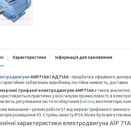
ис
Характеристики
Інформація для замовлення
ектродвигуни
АИР71А6 і АД71А6
- придбати в офіційного дилера 
х гарантійних зобов'язань виробника, постійна наявність, доставка.
инхронні трифазні електродвигуни АИР71А6
а також аналогічн
ористовуються практично у всіх галузях промисловості, в електроп
агають регулювання частоти обертання (
насоси
, вентилятори, ко
ове виконання – режим роботи S1 від мережі трифазного змінного 
егорія розміщення У3. Ступінь захисту IP54. Може бути виготовлени
хнічні характеристики електродвигуна АЇР 71А