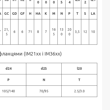
0
0
0
5
4
2
A
GС
GD
GF
H
НА
K
M
N
P
T
S
LA
,
21,
16
13
20
6
6
71
8
7
3,5
12
10
5
5
0
0
ланцями (ІМ21хх і ІМ36хх)
d24
d25
l20
P
N
T
105/140
70/95
2.5/3.0