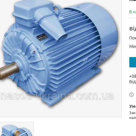
В н
в
Пок
Мін
+38
Від
Законом не передбачено повернення та обмін даного товару
нал