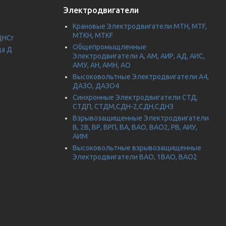
Электродвигатели
Крановые Электродвигатели МТН, MTF,
МТКН, MTKF
ЦНСг
Общепромыщленные
да Д
Электродвигатели А, АМ, АИР, АД, АИС,
АМУ, АН, АМН, АО
Высоковольтные Электродвигатели А4,
ДАЗО, ДАЗО4
Синхронные Электродвигатели СТД,
СТДП, СТДМ,СДН-2,СДН,СДНЗ
Взрывозащищенные Электродвигатели
В, 2В, ВР, ВРП, ВА, ВАО, ВАО2, РВ, АИУ,
АИМ
Высоковольтные взрывозащищенные
Электродвигатели ВАО, 1ВАО, ВАО2