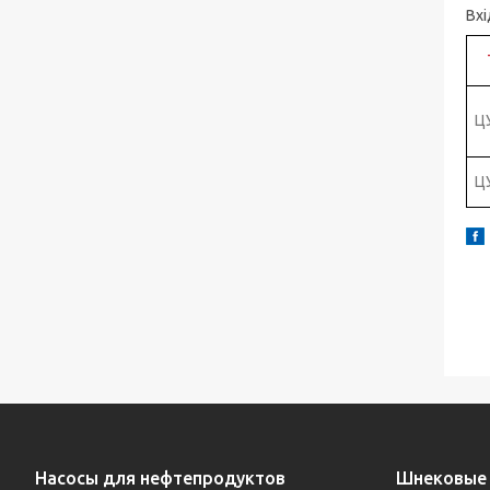
Вхі
Ц
Ц
Насосы для нефтепродуктов
Шнековые 