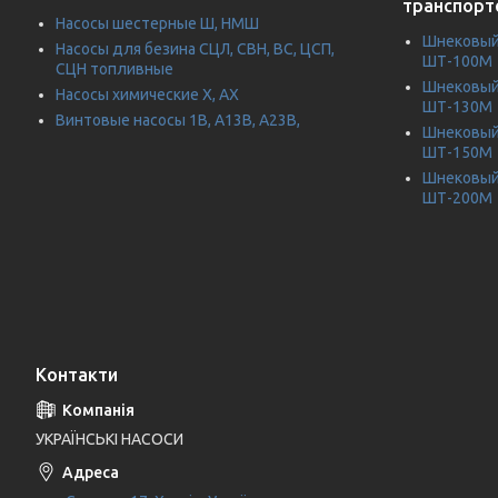
транспорт
Насосы шестерные Ш, НМШ
Шнековый 
Насосы для безина СЦЛ, СВН, ВС, ЦСП,
ШТ-100М
СЦН топливные
Шнековый 
Насосы химические Х, АХ
ШТ-130М
Винтовые насосы 1В, А13В, А23В,
Шнековый 
ШТ-150М
Шнековый 
ШТ-200М
Контакти
УКРАЇНСЬКІ НАСОСИ