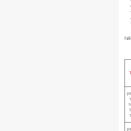
Шламові насоси ВШН, ГШН, 6Ш8, 6Ш8-2,
ШН
Габ
р
т
р