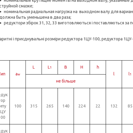
номинальные крутящие моменты на выходном валу, указанные д
струйной смазке;
номинальная радиальная нагрузка на выходном валу для вариантов
должна быть уменьшена в два раза;
редуктори збірок 31, 32, 33 виготовляються і поставляються за
аритні і приєднувальні розміри редуктора 1ЦУ-100, редуктора 1ЦУ
L
L
B
H
h
1
Тип
a
l
l
w
1
не більше
едук
тор
ипу
100
315
265
140
224
22
132
85
1ЦУ
100
едук