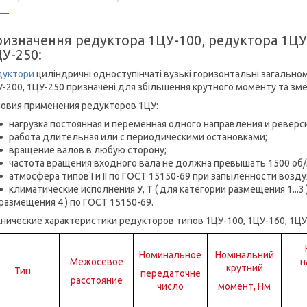
изначення редуктора 1ЦУ-100, редуктора 1ЦУ
У-250:
дуктори
циліндричні одноступінчаті вузькі горизонтальні загально
-200, 1ЦУ-250 призначені для збільшення крутного моменту та зм
ловия применения редукторов 1ЦУ:
нагрузка постоянная и переменная одного направления и реверс
работа длительная или с периодическими остановками;
вращение валов в любую сторону;
частота вращения входного вала не должна превышать 1500 об/
атмосфера типов I и II по ГОСТ 15150-69 при запыленности воздух
климатические исполнения У, Т ( для категории размещения 1...3
размещения 4 ) по ГОСТ 15150-69.
нические характеристики редукторов типов 1ЦУ-100, 1ЦУ-160, 1ЦУ
Номинальное
Номінальний
Межосевое
н
крутний
Тип
передаточне
расстояние
число
момент, Нм