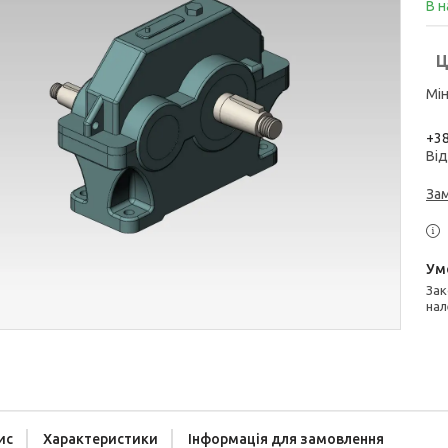
В н
Ц
Мін
+38
Від
За
Законом не передбачено повернення та обмін даного товару
нал
ис
Характеристики
Інформація для замовлення