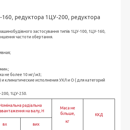
-160, редуктора 1ЦУ-200, редуктора
машинобудівного застосування типів 1ЦУ-100, 1ЦУ-160,
еншення частоти обертання.
ивная;
мин.;
а не более 10 мг/.м3;
 ) и климатические исполнения УХЛ и О ( для категорий
-200, 1ЦУ-250.
Номінальна радіальна
Маса не
авантаження на валу, Н
більше,
ККД
кг
вх
вих