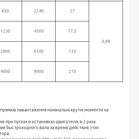
630
2240
27
1250
4500
77,5
0,98
2800
6300
135
4000
9000
210
апрямків навантаження номінальні крутні моменти на
при пусках и остановках двигателя, в 2 раза
ия быстроходного вала за время действия этих
тора;