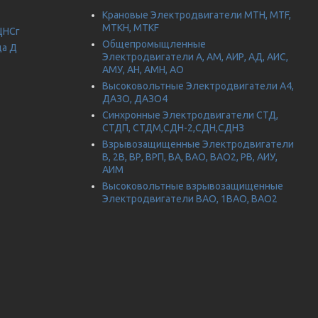
Крановые Электродвигатели МТН, MTF,
МТКН, MTKF
ЦНСг
Общепромыщленные
да Д
Электродвигатели А, АМ, АИР, АД, АИС,
АМУ, АН, АМН, АО
Высоковольтные Электродвигатели А4,
ДАЗО, ДАЗО4
Синхронные Электродвигатели СТД,
СТДП, СТДМ,СДН-2,СДН,СДНЗ
Взрывозащищенные Электродвигатели
В, 2В, ВР, ВРП, ВА, ВАО, ВАО2, РВ, АИУ,
АИМ
Высоковольтные взрывозащищенные
Электродвигатели ВАО, 1ВАО, ВАО2