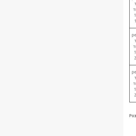
т
р
т
р
т
Роз