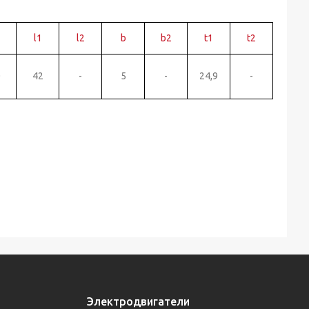
l1
l2
b
b2
t1
t2
0
42
-
5
-
24,9
-
Электродвигатели