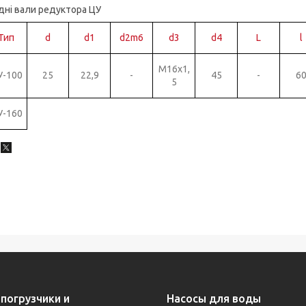
дні вали редуктора ЦУ
Тип
d
d1
d2m6
d3
d4
L
l
M16x1,
У-100
25
22,9
-
45
-
6
5
У-160
погрузчики и
Насосы для воды