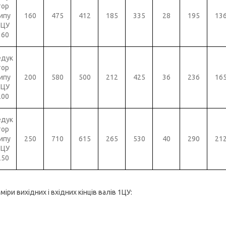
тор
ипу
160
475
412
185
335
28
195
13
1ЦУ
160
едук
тор
ипу
200
580
500
212
425
36
236
16
1ЦУ
200
едук
тор
ипу
250
710
615
265
530
40
290
21
1ЦУ
250
міри вихідних і вхідних кінців валів 1ЦУ: