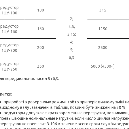
редуктор
100
315
1ЦУ-100
2;
редуктор
2,5;
160
1250
1ЦУ-160
3,15;
4;
редуктор
200
2500
5;
1ЦУ-200
6,3
редуктор
250
5000 (4500
)
*
1ЦУ-250
ля передавальних чисел 5 і 6,3.
мітки:
при роботі в реверсному режимі, тобто при періодичному зміні н
вихідному валу , зазначені в таблиці, повинні бути знижені на 30 %;
редукторы допускают кратковременные перегрузки, возникающие 
превышающие номинальные нагрузки, если число циклов нагружен
перегрузок не превысит 3·106 в течение всего срока службы редук