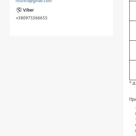
nssnfo@gmail.com
Живильні насоси ПЕ
Насоси КМ, ДО відцентрові консольні
+380975366655
типу для нафтопродуктів
Мережні насоси СЕ
Конденсатные насосы КС
Насосы ЭЦВ Азовэнергомаш
Насоси ЕЦВ Херсонський
Електромеханічний Завод " (ХЕМЗ)
Піскові насоси П, ПК, ПР, ПКВП, ВРВП, ПБ
* д
Моноблочні піскові насоси
При
ПР, ПК, ПРВП, ПКВП - насоси піскові
ГРАТ - насоси грунтові
Дренажні насоси АНС, НС, НЦС, З-569, З
245 Андіжанец