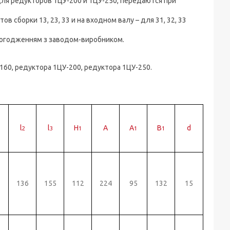
ля редукторов 1ЦУ-200 и 1ЦУ-250, передаются при
 сборки 13, 23, 33 и на входном валу – для 31, 32, 33
 погодженням з заводом-виробником.
-160, редуктора 1ЦУ-200, редуктора 1ЦУ-250.
l
l
H
A
A
B
d
2
3
1
1
1
136
155
112
224
95
132
15