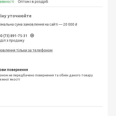
аявності
Оптом і в роздріб
іну уточнюйте
імальна сума замовлення на сайті — 20 000 ₴
0 (73) 891-75-31
діл з продажу
мовлення тільки за телефоном
ежної якості