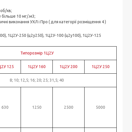
об/хв;
е більше 10 мг/.м3;
атичні виконання УХЛ і Про ( для категорії розміщення 4 )
00), 1Ц2У-250 (ц2у250), 1Ц2У-100 (ц2у100), 1Ц2У-125
Типорозмір 1Ц2У
Ц2У 125
1Ц2У 160
1Ц2У 200
1Ц2У 250
8; 10; 12,5; 16; 20; 25; 31,5; 40
630
1250
2500
5000