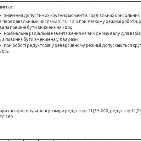
мітки:
значення допустимих крутних моментів і радіальних консольних
з передавальними числами 8, 10, 12,5 при легкому режимі роботи, 
вала повинні бути знижена на 20%;
номінальна радіальна навантаження на вихідному валу для варіанті
33 повинна бути зменшена у два рази;
при роботі редукторів у реверсивному режимі допускаються крут
30%.
аритні і приєднувальні розміри редуктора 1Ц2У-200, редуктор 1Ц2
2У-160