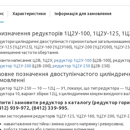
ис
Характеристики
Інформація для замовлення
изначення редукторів 1Ц2У-100, 1Ц2У-125, 1Ц
уктори циліндричні двоступінчасті горизонтальні загальномашино
У-125 (1Ц2У125), 1Ц2У-160 (1Ц2У160), 1Ц2У-200 (1Ц2У200), 1Ц2У-2
зменшення частоти обертання.
іанти написання: Ц2В, 1Ц2У,
редуктор 1Ц2У-100
(Ц2В-100), редукто
дуктор 1Ц2У-200
(Ц2В-200),
редуктор 1Ц2У-250
(Ц2В-250).
овне позначення двоступінчастого циліндрич
мовленні
уктор 1Ц2У-250 ― 10 ― 12Ц ― У1, показує, що тип редуктора ― 1Ц2
уктора 10, варіант збірки 12Ц, з циліндричним кінцем вихідного вал
пити і замовити редуктор з каталогу (редуктор го
412) 939-972, (8412) 339-995.
ви застосування редукторів 1Ц2У-125, 1Ц2У-160, 1Ц2У-200, 1Ц2У-2
навантаження постійна і змінна одного напрямку і реверсивна;
робота тривала або з періодичними зупинками;