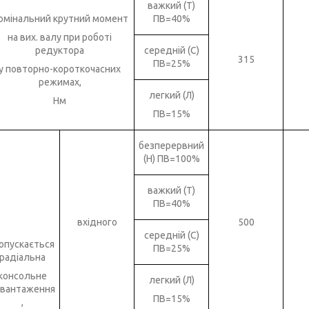
важкий (Т)
омінальний крутний момент
ПВ=40%
на вих. валу при роботі
редуктора
середній (С)
315
ПВ=25%
у повторно-короткочасних
режимах,
легкий (Л)
Нм
ПВ=15%
безперервний
(Н) ПВ=100%
важкий (Т)
ПВ=40%
вхідного
500
середній (С)
опускається
ПВ=25%
радіальна
консольне
легкий (Л)
авантаження
ПВ=15%
,