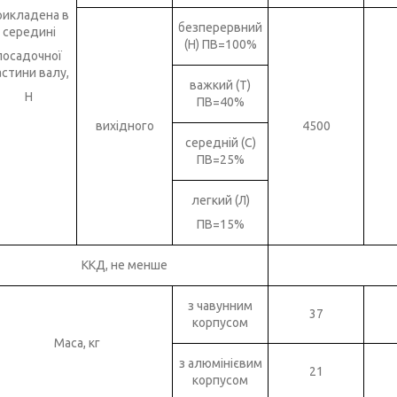
рикладена в
безперервний
середині
(Н) ПВ=100%
посадочної
астини валу,
важкий (Т)
Н
ПВ=40%
вихідного
4500
середній (С)
ПВ=25%
легкий (Л)
ПВ=15%
ККД, не менше
з чавунним
37
корпусом
Маса, кг
з алюмінієвим
21
корпусом