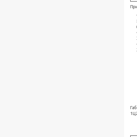
При
Габ
1Ц