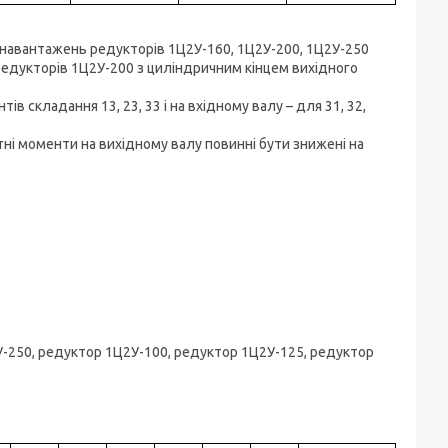
 навантажень редукторів 1Ц2У-160, 1Ц2У-200, 1Ц2У-250
редукторів 1Ц2У-200 з циліндричним кінцем вихідного
в складання 13, 23, 33 і на вхідному валу – для 31, 32,
ні моменти на вихідному валу повинні бути знижені на
У-250, редуктор 1Ц2У-100, редуктор 1Ц2У-125, редуктор