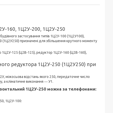
2У-160, 1Ц2У-200, 1Ц2У-250
будівного застосування типів 1Ц2У-100 (1Ц2У100),
50 (1Ц2У250) призначені для збільшення крутного моменту
р 1Ц2У-125 (Ц2В-125), редуктор 1Ц2У-160 (Ц2В-160),
ного редуктора 1Ц2У-250 (1Ц2У250) при
У, міжосьова відстань якого 250, передаточне число
у, а кліматичне виконання ― У1.
ризонтальний 1Ц2У-250 можна за телефонами:
50, 1Ц2У-100: