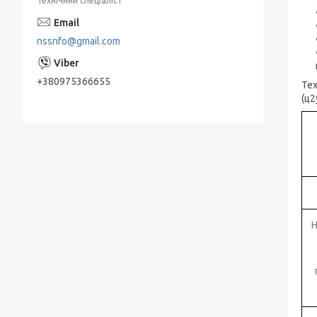
Технічний спеціаліст
Занурювальні насоси ЕЦВ
nssnfo@gmail.com
Живильні насоси ПЕ
Насоси КМ, ДО відцентрові консольні
+380975366655
Тех
типу для нафтопродуктів
(ц2
Мережні насоси СЕ
Конденсатные насосы КС
Насосы ЭЦВ Азовэнергомаш
Насоси ЕЦВ Херсонський
Електромеханічний Завод " (ХЕМЗ)
Н
Піскові насоси П, ПК, ПР, ПКВП, ВРВП, ПБ
Моноблочні піскові насоси
ПР, ПК, ПРВП, ПКВП - насоси піскові
ГРАТ - насоси грунтові