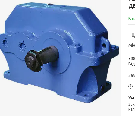
Д
В н
Ц
Мін
+38
Від
За
Законом не передбачено повернення та обмін даного товару
нал