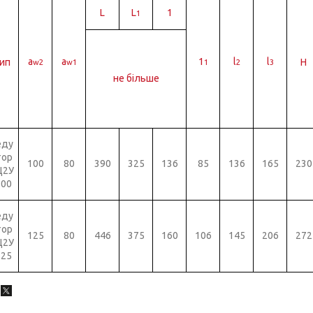
L
L
1
1
а
a
1
l
l
ип
Н
w2
w1
1
2
3
не більше
еду
тор
100
80
390
325
136
85
136
165
230
Ц2У
100
еду
тор
125
80
446
375
160
106
145
206
272
Ц2У
125