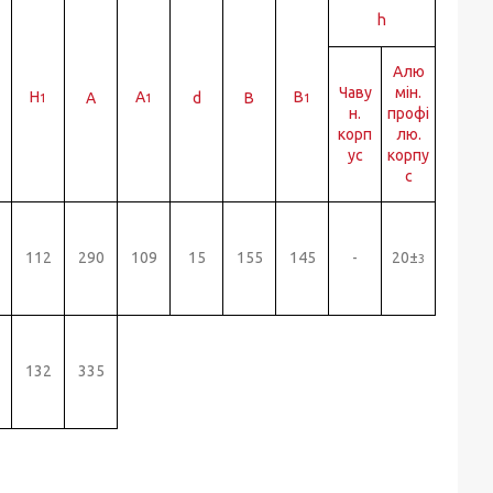
h
Алю
Чаву
мін.
H
A
B
A
d
B
1
1
1
н.
профі
корп
лю.
ус
корпу
с
112
290
109
15
155
145
-
20±
3
132
335