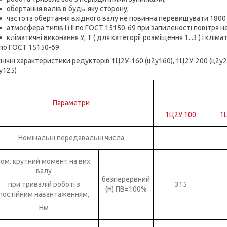
обертання валів в будь-яку сторону;
частота обертання вхідного валу не повинна перевищувати 1800 
атмосфера типів I і II по ГОСТ 15150-69 при запиленості повітря н
кліматичні виконання У, Т ( для категорії розміщення 1...3 ) і клім
по ГОСТ 15150-69.
нічні характеристики редукторів 1Ц2У-160 (ц2у160), 1Ц2У-200 (ц2у2
у125)
Параметри
1Ц2У 100
1
Номінальні передавальні числа
ом. крутний момент на вих.
валу
безперервний
при тривалій роботі з
315
(Н) ПВ=100%
постійним навантаженням,
Нм