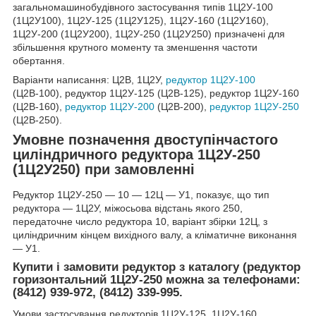
загальномашинобудівного застосування типів 1Ц2У-100
(1Ц2У100), 1Ц2У-125 (1Ц2У125), 1Ц2У-160 (1Ц2У160),
1Ц2У-200 (1Ц2У200), 1Ц2У-250 (1Ц2У250) призначені для
збільшення крутного моменту та зменшення частоти
обертання.
Варіанти написання: Ц2В, 1Ц2У,
редуктор 1Ц2У-100
(Ц2В-100), редуктор 1Ц2У-125 (Ц2В-125), редуктор 1Ц2У-160
(Ц2В-160),
редуктор 1Ц2У-200
(Ц2В-200),
редуктор 1Ц2У-250
(Ц2В-250).
Умовне позначення двоступінчастого
циліндричного редуктора 1Ц2У-250
(1Ц2У250) при замовленні
Редуктор 1Ц2У-250 ― 10 ― 12Ц ― У1, показує, що тип
редуктора ― 1Ц2У, міжосьова відстань якого 250,
передаточне число редуктора 10, варіант збірки 12Ц, з
циліндричним кінцем вихідного валу, а кліматичне виконання
― У1.
Купити і замовити редуктор з каталогу (редуктор
горизонтальний 1Ц2У-250 можна за телефонами:
(8412) 939-972, (8412) 339-995.
Умови застосування редукторів 1Ц2У-125, 1Ц2У-160,