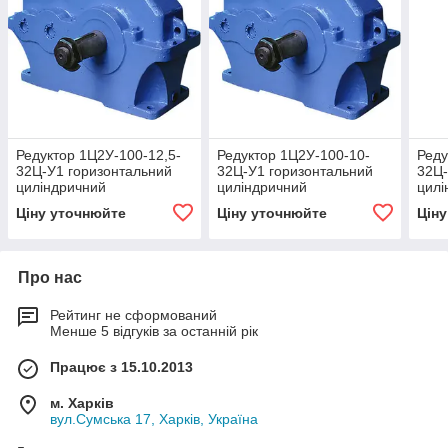
Редуктор 1Ц2У-100-12,5-
Редуктор 1Ц2У-100-10-
Реду
32Ц-У1 горизонтальний
32Ц-У1 горизонтальний
32Ц-
циліндричний
циліндричний
цилі
двоступінчастий
двоступінчастий
двос
Ціну уточнюйте
Ціну уточнюйте
Цін
Про нас
Рейтинг не сформований
Менше 5 відгуків за останній рік
Працює з 15.10.2013
м. Харків
вул.Сумська 17, Харків, Україна