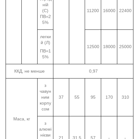
ній
(С)
11200
16000
22400
ПВ=2
5%
легки
й (Л)
12500
18000
25000
ПВ=1
5%
ККД, не менше
0,97
з
чавун
ним
37
55
95
170
310
корпу
сом
Маса, кг
з
алюмі
нієви
21
31,5
57
-
-