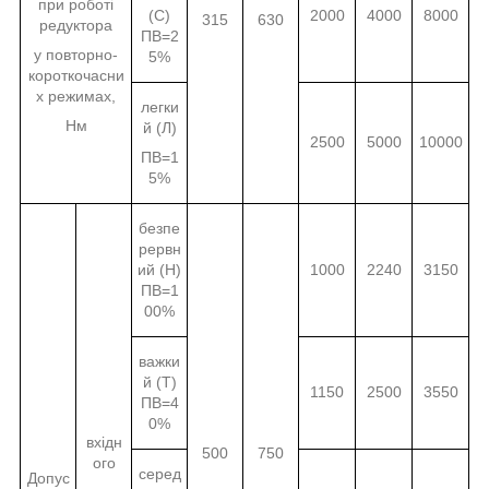
при роботі
(С)
2000
4000
8000
315
630
редуктора
ПВ=2
у повторно-
5%
короткочасни
х режимах,
легки
Нм
й (Л)
2500
5000
10000
ПВ=1
5%
безпе
рервн
ий (Н)
1000
2240
3150
ПВ=1
00%
важки
й (Т)
1150
2500
3550
ПВ=4
0%
вхідн
500
750
ого
серед
Допус