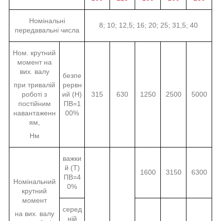
Номінальні
8; 10; 12,5; 16; 20; 25; 31,5; 40
передавальні числа
Ном. крутний
момент на
вих. валу
безпе
при тривалій
рервн
роботі з
ий (Н)
315
630
1250
2500
5000
постійним
ПВ=1
навантаженн
00%
ям,
Нм
важки
й (Т)
1600
3150
6300
ПВ=4
Номінальний
0%
крутний
момент
серед
на вих. валу
ній