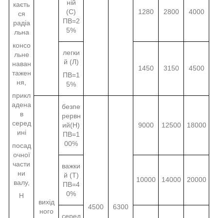
ній
каєть
(С)
1280
2800
4000
ся
ПВ=2
радіа
5%
льна
консо
легки
льне
й (Л)
наван
1450
3150
4500
тажен
ПВ=1
ня,
5%
прикл
адена
безпе
в
рервн
серед
ий(Н)
9000
12500
18000
ині
ПВ=1
00%
посад
очної
части
важки
ни
й (Т)
10000
14000
20000
валу,
ПВ=4
0%
Н
вихід
4500
6300
ного
серед