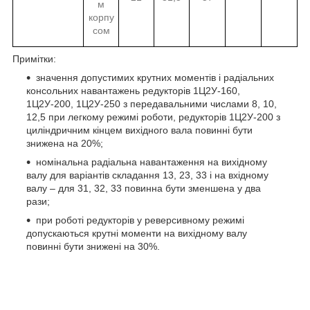
м
корпу
сом
Примітки:
значення допустимих крутних моментів і радіальних
консольних навантажень редукторів 1Ц2У-160,
1Ц2У-200, 1Ц2У-250 з передавальними числами 8, 10,
12,5 при легкому режимі роботи, редукторів 1Ц2У-200 з
циліндричним кінцем вихідного вала повинні бути
знижена на 20%;
номінальна радіальна навантаження на вихідному
валу для варіантів складання 13, 23, 33 і на вхідному
валу – для 31, 32, 33 повинна бути зменшена у два
рази;
при роботі редукторів у реверсивному режимі
допускаються крутні моменти на вихідному валу
повинні бути знижені на 30%.