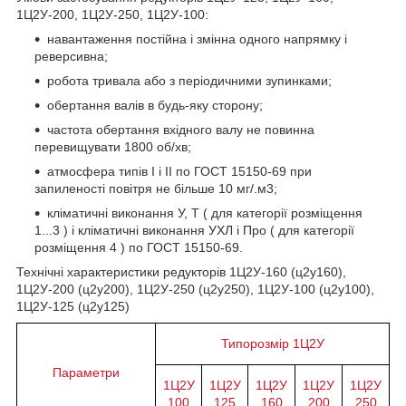
1Ц2У-200, 1Ц2У-250, 1Ц2У-100:
навантаження постійна і змінна одного напрямку і
реверсивна;
робота тривала або з періодичними зупинками;
обертання валів в будь-яку сторону;
частота обертання вхідного валу не повинна
перевищувати 1800 об/хв;
атмосфера типів I і II по ГОСТ 15150-69 при
запиленості повітря не більше 10 мг/.м3;
кліматичні виконання У, Т ( для категорії розміщення
1...3 ) і кліматичні виконання УХЛ і Про ( для категорії
розміщення 4 ) по ГОСТ 15150-69.
Технічні характеристики редукторів 1Ц2У-160 (ц2у160),
1Ц2У-200 (ц2у200), 1Ц2У-250 (ц2у250), 1Ц2У-100 (ц2у100),
1Ц2У-125 (ц2у125)
Типорозмір 1Ц2У
Параметри
1Ц2У
1Ц2У
1Ц2У
1Ц2У
1Ц2У
100
125
160
200
250