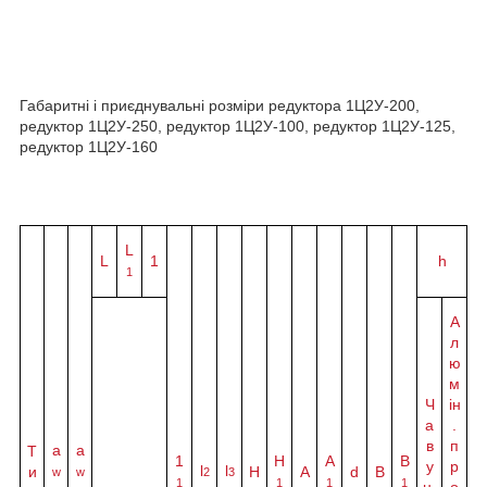
Габаритні і приєднувальні розміри редуктора 1Ц2У-200,
редуктор 1Ц2У-250, редуктор 1Ц2У-100, редуктор 1Ц2У-125,
редуктор 1Ц2У-160
L
L
1
h
1
А
л
ю
м
Ч
ін
а
.
в
п
а
a
Т
1
H
A
B
у
р
l
l
и
Н
A
d
B
w
w
2
3
1
1
1
1
н.
о