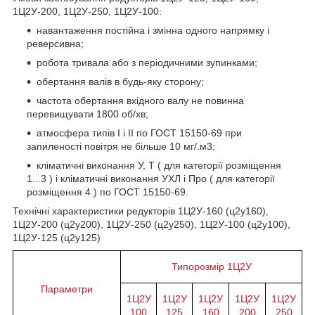
1Ц2У-200, 1Ц2У-250, 1Ц2У-100:
навантаження постійна і змінна одного напрямку і
реверсивна;
робота тривала або з періодичними зупинками;
обертання валів в будь-яку сторону;
частота обертання вхідного валу не повинна
перевищувати 1800 об/хв;
атмосфера типів I і II по ГОСТ 15150-69 при
запиленості повітря не більше 10 мг/.м3;
кліматичні виконання У, Т ( для категорії розміщення
1...3 ) і кліматичні виконання УХЛ і Про ( для категорії
розміщення 4 ) по ГОСТ 15150-69.
Технічні характеристики редукторів 1Ц2У-160 (ц2у160),
1Ц2У-200 (ц2у200), 1Ц2У-250 (ц2у250), 1Ц2У-100 (ц2у100),
1Ц2У-125 (ц2у125)
Типорозмір 1Ц2У
Параметри
1Ц2У
1Ц2У
1Ц2У
1Ц2У
1Ц2У
100
125
160
200
250