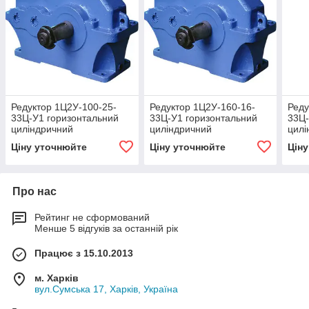
Редуктор 1Ц2У-100-25-
Редуктор 1Ц2У-160-16-
Реду
33Ц-У1 горизонтальний
33Ц-У1 горизонтальний
33Ц-
циліндричний
циліндричний
цилі
двоступінчастий
двоступінчастий
двос
Ціну уточнюйте
Ціну уточнюйте
Цін
Про нас
Рейтинг не сформований
Менше 5 відгуків за останній рік
Працює з 15.10.2013
м. Харків
вул.Сумська 17, Харків, Україна