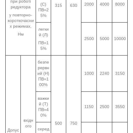
при роботі
(С)
2000
4000
8000
315
630
редуктора
ПВ=2
у повторно-
5%
короткочасни
х режимах,
легки
Нм
й (Л)
2500
5000
10000
ПВ=1
5%
безпе
рервн
ий (Н)
1000
2240
3150
ПВ=1
00%
важки
й (Т)
1150
2500
3550
ПВ=4
0%
вхідн
500
750
ого
серед
Допус