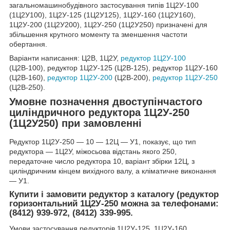
загальномашинобудівного застосування типів 1Ц2У-100
(1Ц2У100), 1Ц2У-125 (1Ц2У125), 1Ц2У-160 (1Ц2У160),
1Ц2У-200 (1Ц2У200), 1Ц2У-250 (1Ц2У250) призначені для
збільшення крутного моменту та зменшення частоти
обертання.
Варіанти написання: Ц2В, 1Ц2У,
редуктор 1Ц2У-100
(Ц2В-100), редуктор 1Ц2У-125 (Ц2В-125), редуктор 1Ц2У-160
(Ц2В-160),
редуктор 1Ц2У-200
(Ц2В-200),
редуктор 1Ц2У-250
(Ц2В-250).
Умовне позначення двоступінчастого
циліндричного редуктора 1Ц2У-250
(1Ц2У250) при замовленні
Редуктор 1Ц2У-250 ― 10 ― 12Ц ― У1, показує, що тип
редуктора ― 1Ц2У, міжосьова відстань якого 250,
передаточне число редуктора 10, варіант збірки 12Ц, з
циліндричним кінцем вихідного валу, а кліматичне виконання
― У1.
Купити і замовити редуктор з каталогу (редуктор
горизонтальний 1Ц2У-250 можна за телефонами:
(8412) 939-972, (8412) 339-995.
Умови застосування редукторів 1Ц2У-125, 1Ц2У-160,