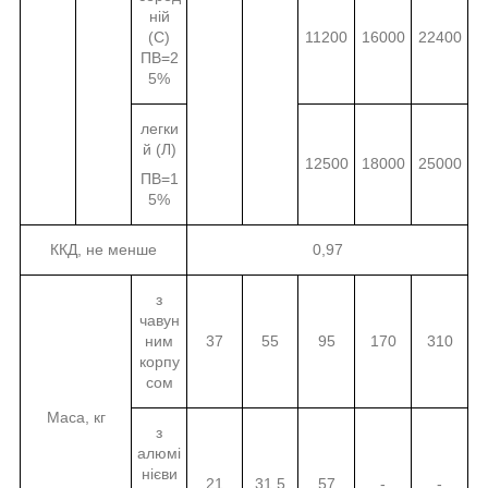
ній
(С)
11200
16000
22400
ПВ=2
5%
легки
й (Л)
12500
18000
25000
ПВ=1
5%
ККД, не менше
0,97
з
чавун
ним
37
55
95
170
310
корпу
сом
Маса, кг
з
алюмі
нієви
21
31,5
57
-
-