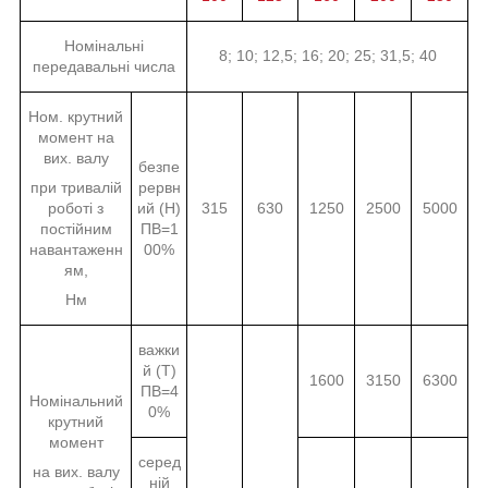
Номінальні
8; 10; 12,5; 16; 20; 25; 31,5; 40
передавальні числа
Ном. крутний
момент на
вих. валу
безпе
при тривалій
рервн
роботі з
ий (Н)
315
630
1250
2500
5000
постійним
ПВ=1
навантаженн
00%
ям,
Нм
важки
й (Т)
1600
3150
6300
ПВ=4
Номінальний
0%
крутний
момент
серед
на вих. валу
ній