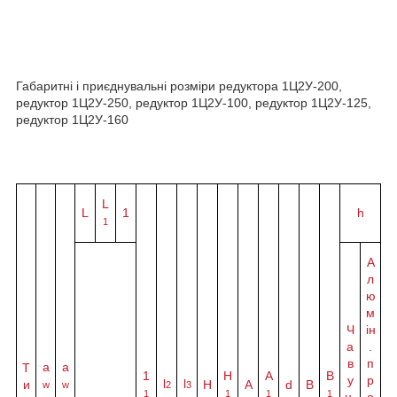
Габаритні і приєднувальні розміри редуктора 1Ц2У-200,
редуктор 1Ц2У-250, редуктор 1Ц2У-100, редуктор 1Ц2У-125,
редуктор 1Ц2У-160
L
L
1
h
1
А
л
ю
м
Ч
ін
а
.
в
п
а
a
Т
1
H
A
B
у
р
l
l
и
Н
A
d
B
w
w
2
3
1
1
1
1
н.
о