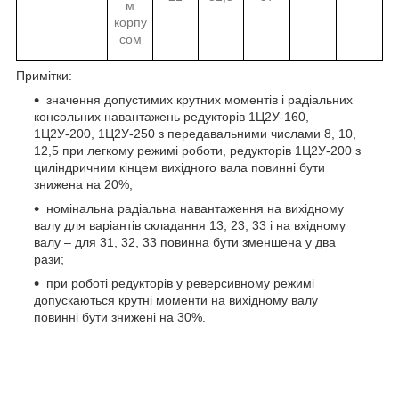
м
корпу
сом
Примітки:
значення допустимих крутних моментів і радіальних
консольних навантажень редукторів 1Ц2У-160,
1Ц2У-200, 1Ц2У-250 з передавальними числами 8, 10,
12,5 при легкому режимі роботи, редукторів 1Ц2У-200 з
циліндричним кінцем вихідного вала повинні бути
знижена на 20%;
номінальна радіальна навантаження на вихідному
валу для варіантів складання 13, 23, 33 і на вхідному
валу – для 31, 32, 33 повинна бути зменшена у два
рази;
при роботі редукторів у реверсивному режимі
допускаються крутні моменти на вихідному валу
повинні бути знижені на 30%.