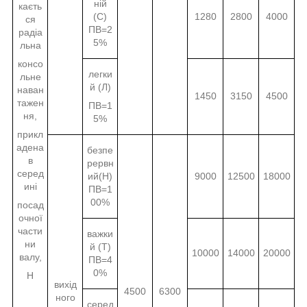
ній
каєть
(С)
1280
2800
4000
ся
ПВ=2
радіа
5%
льна
консо
легки
льне
й (Л)
наван
1450
3150
4500
тажен
ПВ=1
ня,
5%
прикл
адена
безпе
в
рервн
серед
ий(Н)
9000
12500
18000
ині
ПВ=1
00%
посад
очної
части
важки
ни
й (Т)
10000
14000
20000
валу,
ПВ=4
0%
Н
вихід
4500
6300
ного
серед