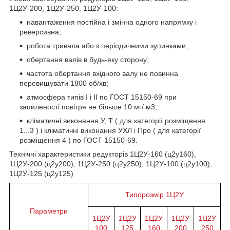
1Ц2У-200, 1Ц2У-250, 1Ц2У-100:
навантаження постійна і змінна одного напрямку і
реверсивна;
робота тривала або з періодичними зупинками;
обертання валів в будь-яку сторону;
частота обертання вхідного валу не повинна
перевищувати 1800 об/хв;
атмосфера типів I і II по ГОСТ 15150-69 при
запиленості повітря не більше 10 мг/.м3;
кліматичні виконання У, Т ( для категорії розміщення
1...3 ) і кліматичні виконання УХЛ і Про ( для категорії
розміщення 4 ) по ГОСТ 15150-69.
Технічні характеристики редукторів 1Ц2У-160 (ц2у160),
1Ц2У-200 (ц2у200), 1Ц2У-250 (ц2у250), 1Ц2У-100 (ц2у100),
1Ц2У-125 (ц2у125)
Типорозмір 1Ц2У
Параметри
1Ц2У
1Ц2У
1Ц2У
1Ц2У
1Ц2У
100
125
160
200
250