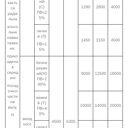
ній
каєть
(С)
1280
2800
4000
ся
ПВ=2
радіа
5%
льна
консо
легки
льне
й (Л)
наван
1450
3150
4500
тажен
ПВ=1
ня,
5%
прикл
адена
безпе
в
рервн
серед
ий(Н)
9000
12500
18000
ині
ПВ=1
00%
посад
очної
части
важки
ни
й (Т)
10000
14000
20000
валу,
ПВ=4
0%
Н
вихід
4500
6300
ного
серед