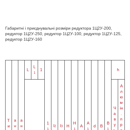
Габаритні і приєднувальні розміри редуктора 1Ц2У-200,
редуктор 1Ц2У-250, редуктор 1Ц2У-100, редуктор 1Ц2У-125,
редуктор 1Ц2У-160
L
L
1
h
1
А
л
ю
м
Ч
ін
а
.
в
п
а
a
Т
1
H
A
B
у
р
l
l
и
Н
A
d
B
w
w
2
3
1
1
1
1
н.
о