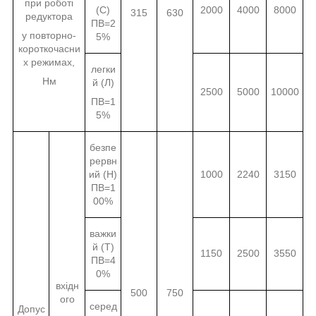
при роботі
(С)
2000
4000
8000
315
630
редуктора
ПВ=2
у повторно-
5%
короткочасни
х режимах,
легки
Нм
й (Л)
2500
5000
10000
ПВ=1
5%
безпе
рервн
ий (Н)
1000
2240
3150
ПВ=1
00%
важки
й (Т)
1150
2500
3550
ПВ=4
0%
вхідн
500
750
ого
серед
Допус