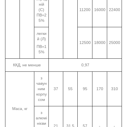
ній
(С)
11200
16000
22400
ПВ=2
5%
легки
й (Л)
12500
18000
25000
ПВ=1
5%
ККД, не менше
0,97
з
чавун
ним
37
55
95
170
310
корпу
сом
Маса, кг
з
алюмі
нієви
21
31,5
57
-
-