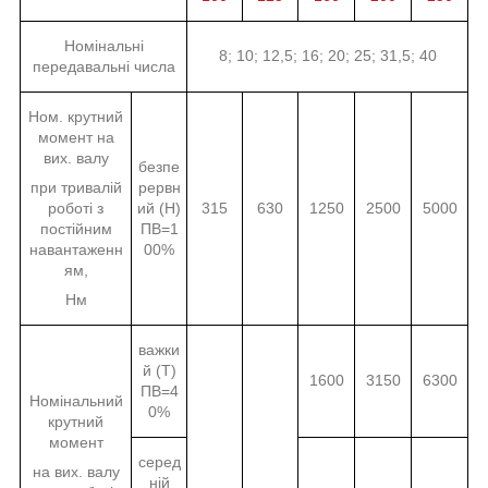
Номінальні
8; 10; 12,5; 16; 20; 25; 31,5; 40
передавальні числа
Ном. крутний
момент на
вих. валу
безпе
при тривалій
рервн
роботі з
ий (Н)
315
630
1250
2500
5000
постійним
ПВ=1
навантаженн
00%
ям,
Нм
важки
й (Т)
1600
3150
6300
ПВ=4
Номінальний
0%
крутний
момент
серед
на вих. валу
ній