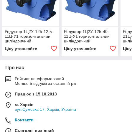
Редуктор 1Ц2У-125-12,5-
Редуктор 1Ц2У-125-40-
Реду
11Ц-У1 горизонтальний
11Ц-У1 горизонтальний
21Ц-
циліндричний
циліндричний
цилі
двоступінчастий
двоступінчастий
двос
Ціну уточнюйте
Ціну уточнюйте
Цін
Про нас
Рейтинг не сформований
Менше 5 відгуків за останній рік
Працює з 15.10.2013
м. Харків
вул.Сумська 17, Харків, Україна
Контакти
Сьогодні вихідний