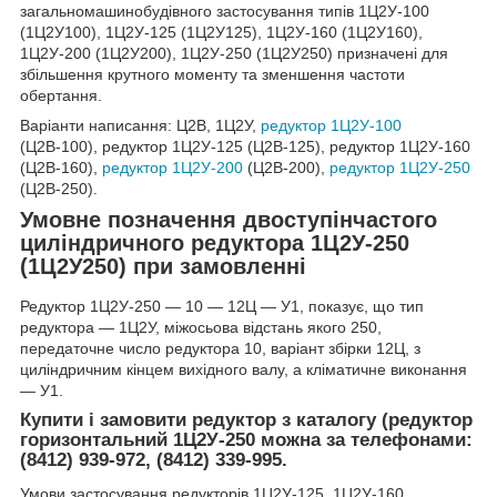
загальномашинобудівного застосування типів 1Ц2У-100
(1Ц2У100), 1Ц2У-125 (1Ц2У125), 1Ц2У-160 (1Ц2У160),
1Ц2У-200 (1Ц2У200), 1Ц2У-250 (1Ц2У250) призначені для
збільшення крутного моменту та зменшення частоти
обертання.
Варіанти написання: Ц2В, 1Ц2У,
редуктор 1Ц2У-100
(Ц2В-100), редуктор 1Ц2У-125 (Ц2В-125), редуктор 1Ц2У-160
(Ц2В-160),
редуктор 1Ц2У-200
(Ц2В-200),
редуктор 1Ц2У-250
(Ц2В-250).
Умовне позначення двоступінчастого
циліндричного редуктора 1Ц2У-250
(1Ц2У250) при замовленні
Редуктор 1Ц2У-250 ― 10 ― 12Ц ― У1, показує, що тип
редуктора ― 1Ц2У, міжосьова відстань якого 250,
передаточне число редуктора 10, варіант збірки 12Ц, з
циліндричним кінцем вихідного валу, а кліматичне виконання
― У1.
Купити і замовити редуктор з каталогу (редуктор
горизонтальний 1Ц2У-250 можна за телефонами:
(8412) 939-972, (8412) 339-995.
Умови застосування редукторів 1Ц2У-125, 1Ц2У-160,