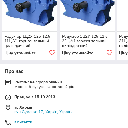
Редуктор 1Ц2У-125-12,5-
Редуктор 1Ц2У-125-12,5-
Реду
11Ц-У1 горизонтальний
22Ц-У1 горизонтальний
31Ц-
циліндричний
циліндричний
цилі
двоступінчастий
двоступінчастий
двос
Ціну уточнюйте
Ціну уточнюйте
Цін
Про нас
Рейтинг не сформований
Менше 5 відгуків за останній рік
Працює з 15.10.2013
м. Харків
вул.Сумська 17, Харків, Україна
Контакти