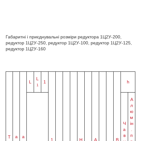
Габаритні і приєднувальні розміри редуктора 1Ц2У-200,
редуктор 1Ц2У-250, редуктор 1Ц2У-100, редуктор 1Ц2У-125,
редуктор 1Ц2У-160
L
L
1
h
1
А
л
ю
м
Ч
ін
а
.
в
п
а
a
Т
1
H
A
B