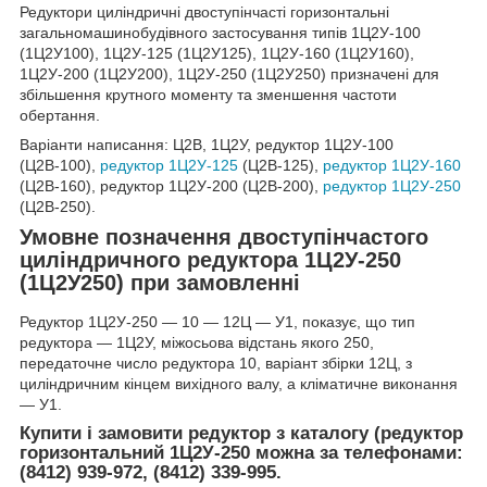
Редуктори циліндричні двоступінчасті горизонтальні
загальномашинобудівного застосування типів 1Ц2У-100
(1Ц2У100), 1Ц2У-125 (1Ц2У125), 1Ц2У-160 (1Ц2У160),
1Ц2У-200 (1Ц2У200), 1Ц2У-250 (1Ц2У250) призначені для
збільшення крутного моменту та зменшення частоти
обертання.
Варіанти написання: Ц2В, 1Ц2У, редуктор 1Ц2У-100
(Ц2В-100),
редуктор 1Ц2У-125
(Ц2В-125),
редуктор 1Ц2У-160
(Ц2В-160), редуктор 1Ц2У-200 (Ц2В-200),
редуктор 1Ц2У-250
(Ц2В-250).
Умовне позначення двоступінчастого
циліндричного редуктора 1Ц2У-250
(1Ц2У250) при замовленні
Редуктор 1Ц2У-250 ― 10 ― 12Ц ― У1, показує, що тип
редуктора ― 1Ц2У, міжосьова відстань якого 250,
передаточне число редуктора 10, варіант збірки 12Ц, з
циліндричним кінцем вихідного валу, а кліматичне виконання
― У1.
Купити і замовити редуктор з каталогу (редуктор
горизонтальний 1Ц2У-250 можна за телефонами:
(8412) 939-972, (8412) 339-995.