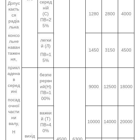
серед
Допус
ній
каєть
(С)
1280
2800
4000
ся
ПВ=2
радіа
5%
льна
консо
легки
льне
й (Л)
наван
1450
3150
4500
тажен
ПВ=1
ня,
5%
прикл
адена
безпе
в
рервн
серед
ий(Н)
9000
12500
18000
ині
ПВ=1
00%
посад
очної
части
важки
ни
й (Т)
10000
14000
20000
валу,
ПВ=4
0%
Н
вихід
4500
6300