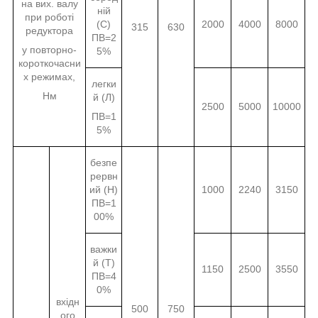
на вих. валу
ній
при роботі
(С)
2000
4000
8000
315
630
редуктора
ПВ=2
у повторно-
5%
короткочасни
х режимах,
легки
Нм
й (Л)
2500
5000
10000
ПВ=1
5%
безпе
рервн
ий (Н)
1000
2240
3150
ПВ=1
00%
важки
й (Т)
1150
2500
3550
ПВ=4
0%
вхідн
500
750
ого