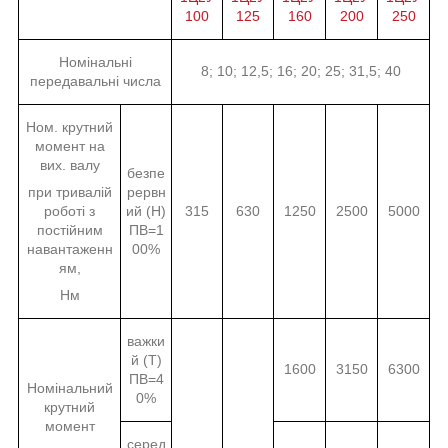
100
125
160
200
250
Номінальні
8; 10; 12,5; 16; 20; 25; 31,5; 40
передавальні числа
Ном. крутний
момент на
вих. валу
безпе
при тривалій
рервн
роботі з
ий (Н)
315
630
1250
2500
5000
постійним
ПВ=1
навантаженн
00%
ям,
Нм
важки
й (Т)
1600
3150
6300
ПВ=4
Номінальний
0%
крутний
момент
серед