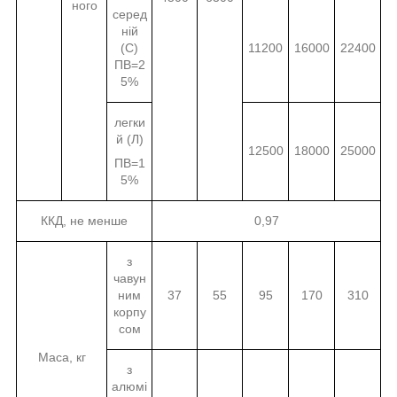
ного
серед
ній
(С)
11200
16000
22400
ПВ=2
5%
легки
й (Л)
12500
18000
25000
ПВ=1
5%
ККД, не менше
0,97
з
чавун
ним
37
55
95
170
310
корпу
сом
Маса, кг
з
алюмі