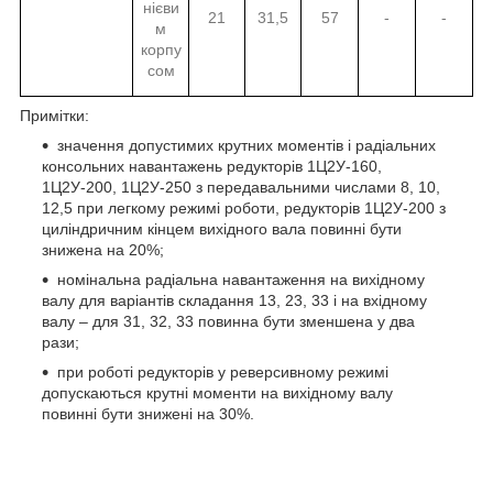
нієви
21
31,5
57
-
-
м
корпу
сом
Примітки:
значення допустимих крутних моментів і радіальних
консольних навантажень редукторів 1Ц2У-160,
1Ц2У-200, 1Ц2У-250 з передавальними числами 8, 10,
12,5 при легкому режимі роботи, редукторів 1Ц2У-200 з
циліндричним кінцем вихідного вала повинні бути
знижена на 20%;
номінальна радіальна навантаження на вихідному
валу для варіантів складання 13, 23, 33 і на вхідному
валу – для 31, 32, 33 повинна бути зменшена у два
рази;
при роботі редукторів у реверсивному режимі
допускаються крутні моменти на вихідному валу
повинні бути знижені на 30%.