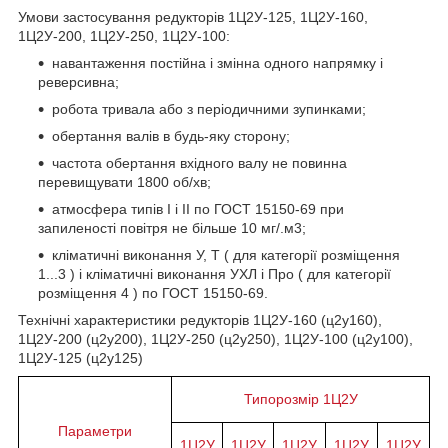
Умови застосування редукторів 1Ц2У-125, 1Ц2У-160,
1Ц2У-200, 1Ц2У-250, 1Ц2У-100:
навантаження постійна і змінна одного напрямку і
реверсивна;
робота тривала або з періодичними зупинками;
обертання валів в будь-яку сторону;
частота обертання вхідного валу не повинна
перевищувати 1800 об/хв;
атмосфера типів I і II по ГОСТ 15150-69 при
запиленості повітря не більше 10 мг/.м3;
кліматичні виконання У, Т ( для категорії розміщення
1...3 ) і кліматичні виконання УХЛ і Про ( для категорії
розміщення 4 ) по ГОСТ 15150-69.
Технічні характеристики редукторів 1Ц2У-160 (ц2у160),
1Ц2У-200 (ц2у200), 1Ц2У-250 (ц2у250), 1Ц2У-100 (ц2у100),
1Ц2У-125 (ц2у125)
Типорозмір 1Ц2У
Параметри
1Ц2У
1Ц2У
1Ц2У
1Ц2У
1Ц2У