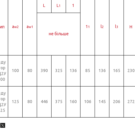
L
L
1
1
а
a
1
l
l
ип
Н
w2
w1
1
2
3
не більше
еду
тор
100
80
390
325
136
85
136
165
230
Ц2У
100
еду
тор
125
80
446
375
160
106
145
206
272
Ц2У
125