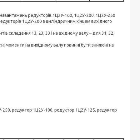
 навантажень редукторів 1Ц2У-160, 1Ц2У-200, 1Ц2У-250
редукторів 1Ц2У-200 з циліндричним кінцем вихідного
в складання 13, 23, 33 і на вхідному валу – для 31, 32,
ні моменти на вихідному валу повинні бути знижені на
У-250, редуктор 1Ц2У-100, редуктор 1Ц2У-125, редуктор