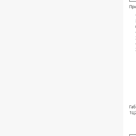
При
Габ
1Ц