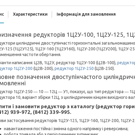
ис
Характеристики
Інформація для замовлення
изначення редукторів 1Ц2У-100, 1Ц2У-125, 1Ц
уктори циліндричні двоступінчасті горизонтальні загальномашино
У-125 (1Ц2У125), 1Ц2У-160 (1Ц2У160), 1Ц2У-200 (1Ц2У200), 1Ц2У-2
зменшення частоти обертання.
іанти написання: Ц2В, 1Ц2У, редуктор 1Ц2У-100 (Ц2В-100),
редукто
дуктор 1Ц2У-200
(Ц2В-200),
редуктор 1Ц2У-250
(Ц2В-250).
овне позначення двоступінчастого циліндрич
мовленні
уктор 1Ц2У-250 ― 10 ― 12Ц ― У1, показує, що тип редуктора ― 1Ц2
уктора 10, варіант збірки 12Ц, з циліндричним кінцем вихідного вал
пити і замовити редуктор з каталогу (редуктор го
412) 939-972, (8412) 339-995.
ви застосування редукторів 1Ц2У-125, 1Ц2У-160, 1Ц2У-200, 1Ц2У-2
навантаження постійна і змінна одного напрямку і реверсивна;
робота тривала або з періодичними зупинками;