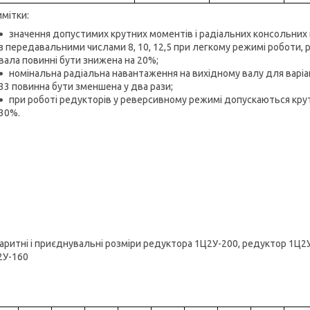
мітки:
значення допустимих крутних моментів і радіальних консольних
з передавальними числами 8, 10, 12,5 при легкому режимі роботи, 
вала повинні бути знижена на 20%;
номінальна радіальна навантаження на вихідному валу для варіанті
33 повинна бути зменшена у два рази;
при роботі редукторів у реверсивному режимі допускаються крут
30%.
аритні і приєднувальні розміри редуктора 1Ц2У-200, редуктор 1Ц2
2У-160