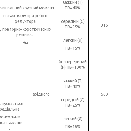
важкий (Т)
омінальний крутний момент
ПВ=40%
на вих. валу при роботі
редуктора
середній (С)
315
ПВ=25%
у повторно-короткочасних
режимах,
легкий (Л)
Нм
ПВ=15%
безперервний
(Н) ПВ=100%
важкий (Т)
ПВ=40%
вхідного
500
середній (С)
опускається
ПВ=25%
радіальна
консольне
легкий (Л)
авантаження
ПВ=15%
,