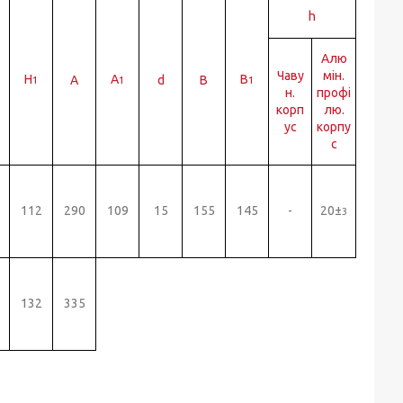
h
Алю
Чаву
мін.
H
A
B
A
d
B
1
1
1
н.
профі
корп
лю.
ус
корпу
с
112
290
109
15
155
145
-
20±
3
132
335