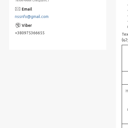
Технічний спеціаліст
Занурювальні насоси ЕЦВ
nssnfo@gmail.com
Живильні насоси ПЕ
Насоси КМ, ДО відцентрові консольні
+380975366655
Тех
типу для нафтопродуктів
(ц2
Мережні насоси СЕ
Конденсатные насосы КС
Насосы ЭЦВ Азовэнергомаш
Насоси ЕЦВ Херсонський
Електромеханічний Завод " (ХЕМЗ)
Н
Піскові насоси П, ПК, ПР, ПКВП, ВРВП, ПБ
Моноблочні піскові насоси
ПР, ПК, ПРВП, ПКВП - насоси піскові
ГРАТ - насоси грунтові