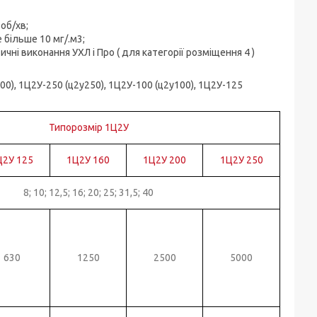
об/хв;
е більше 10 мг/.м3;
атичні виконання УХЛ і Про ( для категорії розміщення 4 )
00), 1Ц2У-250 (ц2у250), 1Ц2У-100 (ц2у100), 1Ц2У-125
Типорозмір 1Ц2У
Ц2У 125
1Ц2У 160
1Ц2У 200
1Ц2У 250
8; 10; 12,5; 16; 20; 25; 31,5; 40
630
1250
2500
5000