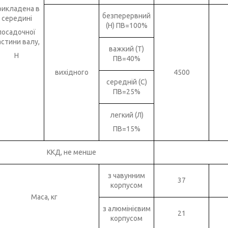
рикладена в
безперервний
середині
(Н) ПВ=100%
посадочної
астини валу,
важкий (Т)
Н
ПВ=40%
вихідного
4500
середній (С)
ПВ=25%
легкий (Л)
ПВ=15%
ККД, не менше
з чавунним
37
корпусом
Маса, кг
з алюмінієвим
21
корпусом