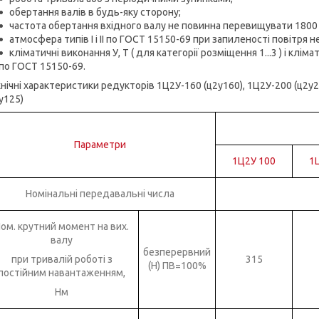
обертання валів в будь-яку сторону;
частота обертання вхідного валу не повинна перевищувати 1800 
атмосфера типів I і II по ГОСТ 15150-69 при запиленості повітря н
кліматичні виконання У, Т ( для категорії розміщення 1...3 ) і клім
по ГОСТ 15150-69.
нічні характеристики редукторів 1Ц2У-160 (ц2у160), 1Ц2У-200 (ц2у2
у125)
Параметри
1Ц2У 100
1
Номінальні передавальні числа
ом. крутний момент на вих.
валу
безперервний
при тривалій роботі з
315
(Н) ПВ=100%
постійним навантаженням,
Нм