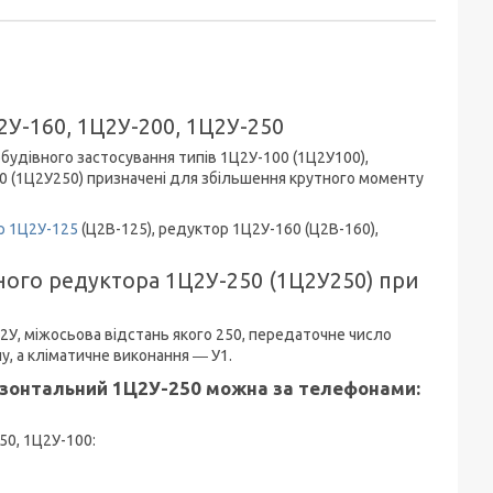
2У-160, 1Ц2У-200, 1Ц2У-250
будівного застосування типів 1Ц2У-100 (1Ц2У100),
50 (1Ц2У250) призначені для збільшення крутного моменту
р 1Ц2У-125
(Ц2В-125), редуктор 1Ц2У-160 (Ц2В-160),
ного редуктора 1Ц2У-250 (1Ц2У250) при
У, міжосьова відстань якого 250, передаточне число
у, а кліматичне виконання ― У1.
ризонтальний 1Ц2У-250 можна за телефонами:
50, 1Ц2У-100: