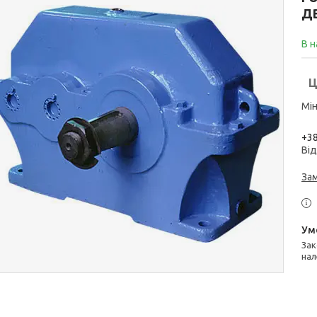
Д
В н
Ц
Мін
+38
Від
За
Законом не передбачено повернення та обмін даного товару
нал