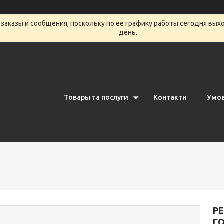
заказы и сообщения, поскольку по ее графику работы сегодня вых
день.
Товары та послуги
Контакти
Умов
РЕ
Г