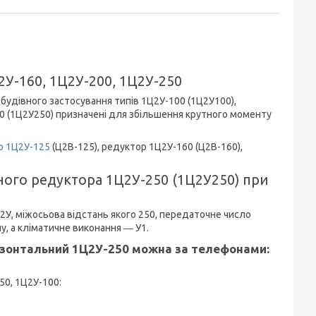
2У-160, 1Ц2У-200, 1Ц2У-250
будівного застосування типів 1Ц2У-100 (1Ц2У100),
50 (1Ц2У250) призначені для збільшення крутного моменту
р 1Ц2У-125
(Ц2В-125), редуктор 1Ц2У-160 (Ц2В-160),
ного редуктора 1Ц2У-250 (1Ц2У250) при
У, міжосьова відстань якого 250, передаточне число
у, а кліматичне виконання ― У1.
ризонтальний 1Ц2У-250 можна за телефонами:
50, 1Ц2У-100: