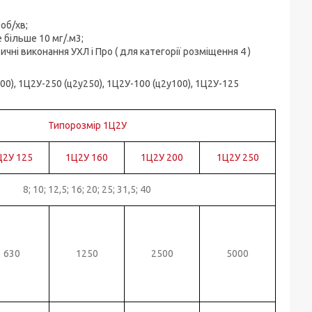
об/хв;
е більше 10 мг/.м3;
атичні виконання УХЛ і Про ( для категорії розміщення 4 )
00), 1Ц2У-250 (ц2у250), 1Ц2У-100 (ц2у100), 1Ц2У-125
Типорозмір 1Ц2У
Ц2У 125
1Ц2У 160
1Ц2У 200
1Ц2У 250
8; 10; 12,5; 16; 20; 25; 31,5; 40
630
1250
2500
5000