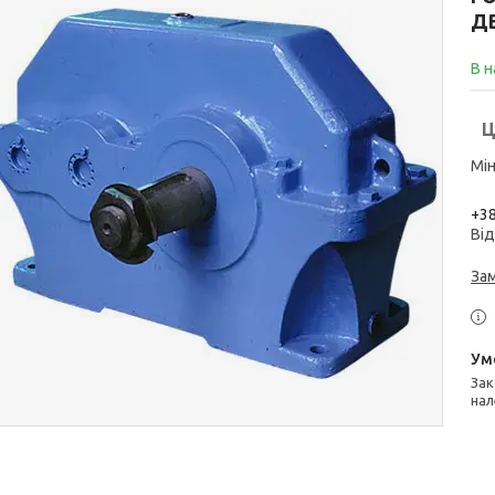
Д
В н
Ц
Мін
+38
Від
За
Законом не передбачено повернення та обмін даного товару
нал