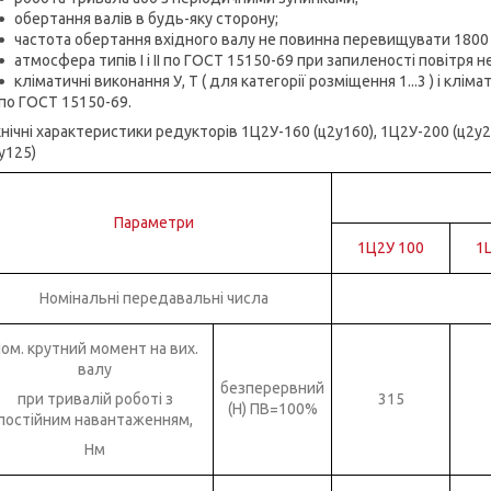
обертання валів в будь-яку сторону;
частота обертання вхідного валу не повинна перевищувати 1800 
атмосфера типів I і II по ГОСТ 15150-69 при запиленості повітря н
кліматичні виконання У, Т ( для категорії розміщення 1...3 ) і клім
по ГОСТ 15150-69.
нічні характеристики редукторів 1Ц2У-160 (ц2у160), 1Ц2У-200 (ц2у2
у125)
Параметри
1Ц2У 100
1
Номінальні передавальні числа
ом. крутний момент на вих.
валу
безперервний
при тривалій роботі з
315
(Н) ПВ=100%
постійним навантаженням,
Нм