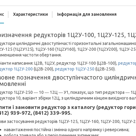
ис
Характеристики
Інформація для замовлення
изначення редукторів 1Ц2У-100, 1Ц2У-125, 1Ц
уктори циліндричні двоступінчасті горизонтальні загальномашино
У-125 (1Ц2У125), 1Ц2У-160 (1Ц2У160), 1Ц2У-200 (1Ц2У200), 1Ц2У-2
зменшення частоти обертання.
іанти написання: Ц2В, 1Ц2У, редуктор 1Ц2У-100 (Ц2В-100),
редукто
дуктор 1Ц2У-200
(Ц2В-200),
редуктор 1Ц2У-250
(Ц2В-250).
овне позначення двоступінчастого циліндрич
мовленні
уктор 1Ц2У-250 ― 10 ― 12Ц ― У1, показує, що тип редуктора ― 1Ц2
уктора 10, варіант збірки 12Ц, з циліндричним кінцем вихідного вал
пити і замовити редуктор з каталогу (редуктор го
412) 939-972, (8412) 339-995.
ви застосування редукторів 1Ц2У-125, 1Ц2У-160, 1Ц2У-200, 1Ц2У-2
навантаження постійна і змінна одного напрямку і реверсивна;
робота тривала або з періодичними зупинками;