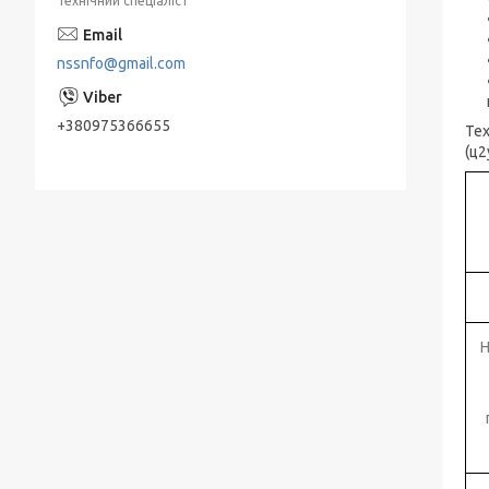
Технічний спеціаліст
Занурювальні насоси ЕЦВ
nssnfo@gmail.com
Живильні насоси ПЕ
Насоси КМ, ДО відцентрові консольні
+380975366655
Тех
типу для нафтопродуктів
(ц2
Мережні насоси СЕ
Конденсатные насосы КС
Насосы ЭЦВ Азовэнергомаш
Насоси ЕЦВ Херсонський
Електромеханічний Завод " (ХЕМЗ)
Н
Піскові насоси П, ПК, ПР, ПКВП, ВРВП, ПБ
Моноблочні піскові насоси
ПР, ПК, ПРВП, ПКВП - насоси піскові
ГРАТ - насоси грунтові