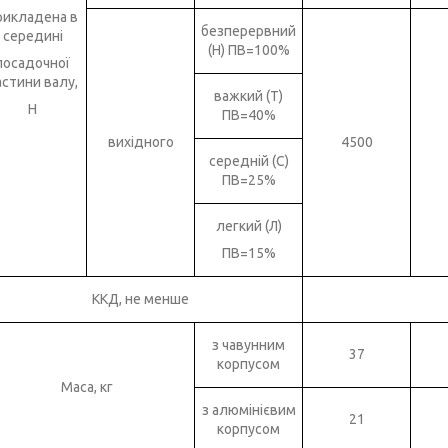
рикладена в
безперервний
середині
(Н) ПВ=100%
посадочної
астини валу,
важкий (Т)
Н
ПВ=40%
вихідного
4500
середній (С)
ПВ=25%
легкий (Л)
ПВ=15%
ККД, не менше
з чавунним
37
корпусом
Маса, кг
з алюмінієвим
21
корпусом