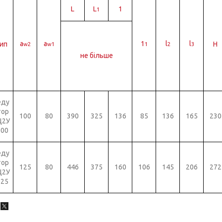
L
L
1
1
а
a
1
l
l
ип
Н
w2
w1
1
2
3
не більше
еду
тор
100
80
390
325
136
85
136
165
230
Ц2У
100
еду
тор
125
80
446
375
160
106
145
206
272
Ц2У
125