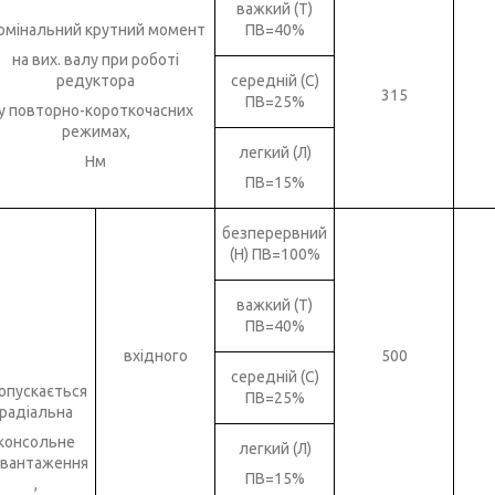
важкий (Т)
омінальний крутний момент
ПВ=40%
на вих. валу при роботі
редуктора
середній (С)
315
ПВ=25%
у повторно-короткочасних
режимах,
легкий (Л)
Нм
ПВ=15%
безперервний
(Н) ПВ=100%
важкий (Т)
ПВ=40%
вхідного
500
середній (С)
опускається
ПВ=25%
радіальна
консольне
легкий (Л)
авантаження
ПВ=15%
,