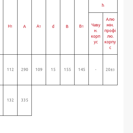
h
Алю
Чаву
мін.
H
A
B
A
d
B
1
1
1
н.
профі
корп
лю.
ус
корпу
с
112
290
109
15
155
145
-
20±
3
132
335