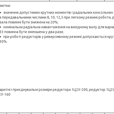
мітки:
значення допустимих крутних моментів і радіальних консольних
з передавальними числами 8, 10, 12,5 при легкому режимі роботи, 
вала повинні бути знижена на 20%;
номінальна радіальна навантаження на вихідному валу для варіанті
33 повинна бути зменшена у два рази;
при роботі редукторів у реверсивному режимі допускаються крут
30%.
аритні і приєднувальні розміри редуктора 1Ц2У-200, редуктор 1Ц2
2У-160