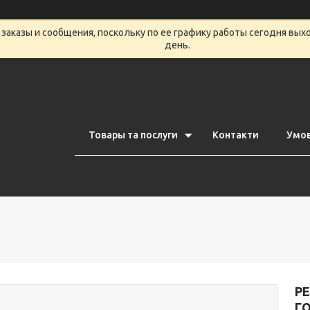
заказы и сообщения, поскольку по ее графику работы сегодня вых
день.
Товары та послуги
Контакти
Умов
РЕ
Г