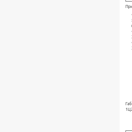
При
Габ
1Ц