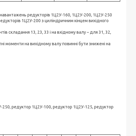
 навантажень редукторів 1Ц2У-160, 1Ц2У-200, 1Ц2У-250
редукторів 1Ц2У-200 з циліндричним кінцем вихідного
в складання 13, 23, 33 і на вхідному валу – для 31, 32,
ні моменти на вихідному валу повинні бути знижені на
У-250, редуктор 1Ц2У-100, редуктор 1Ц2У-125, редуктор