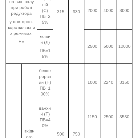
на вих. валу
ній
при роботі
(С)
2000
4000
8000
315
630
редуктора
ПВ=2
у повторно-
5%
короткочасни
х режимах,
легки
Нм
й (Л)
2500
5000
10000
ПВ=1
5%
безпе
рервн
ий (Н)
1000
2240
3150
ПВ=1
00%
важки
й (Т)
1150
2500
3550
ПВ=4
0%
вхідн
500
750
ого