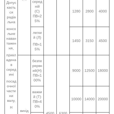
серед
Допус
ній
каєть
(С)
1280
2800
4000
ся
ПВ=2
радіа
5%
льна
консо
легки
льне
й (Л)
наван
1450
3150
4500
тажен
ПВ=1
ня,
5%
прикл
адена
безпе
в
рервн
серед
ий(Н)
9000
12500
18000
ині
ПВ=1
00%
посад
очної
части
важки
ни
й (Т)
10000
14000
20000
валу,
ПВ=4
0%
Н
вихід
4500
6300