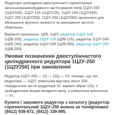
Редуктори циліндричні двоступінчасті горизонтальні
загальномашинобудівного застосування типів 1Ц2У-100
(1Ц2У100), 1Ц2У-125 (1Ц2У125), 1Ц2У-160 (1Ц2У160),
1Ц2У-200 (1Ц2У200), 1Ц2У-250 (1Ц2У250) призначені для
збільшення крутного моменту та зменшення частоти
обертання.
Варіанти написання: Ц2В, 1Ц2У,
редуктор 1Ц2У-100
(Ц2В-100),
редуктор 1Ц2У-125
(Ц2В-125), редуктор 1Ц2У-160
(Ц2В-160), редуктор 1Ц2У-200 (Ц2В-200),
редуктор 1Ц2У-250
(Ц2В-250).
Умовне позначення двоступінчастого
циліндричного редуктора 1Ц2У-250
(1Ц2У250) при замовленні
Редуктор 1Ц2У-250 ― 10 ― 12Ц ― У1, показує, що тип
редуктора ― 1Ц2У, міжосьова відстань якого 250,
передаточне число редуктора 10, варіант збірки 12Ц, з
циліндричним кінцем вихідного валу, а кліматичне виконання
― У1.
Купити і замовити редуктор з каталогу (редуктор
горизонтальний 1Ц2У-250 можна за телефонами:
(8412) 939-972, (8412) 339-995.