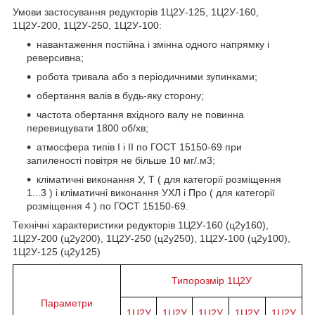
Умови застосування редукторів 1Ц2У-125, 1Ц2У-160,
1Ц2У-200, 1Ц2У-250, 1Ц2У-100:
навантаження постійна і змінна одного напрямку і
реверсивна;
робота тривала або з періодичними зупинками;
обертання валів в будь-яку сторону;
частота обертання вхідного валу не повинна
перевищувати 1800 об/хв;
атмосфера типів I і II по ГОСТ 15150-69 при
запиленості повітря не більше 10 мг/.м3;
кліматичні виконання У, Т ( для категорії розміщення
1...3 ) і кліматичні виконання УХЛ і Про ( для категорії
розміщення 4 ) по ГОСТ 15150-69.
Технічні характеристики редукторів 1Ц2У-160 (ц2у160),
1Ц2У-200 (ц2у200), 1Ц2У-250 (ц2у250), 1Ц2У-100 (ц2у100),
1Ц2У-125 (ц2у125)
Типорозмір 1Ц2У
Параметри
1Ц2У
1Ц2У
1Ц2У
1Ц2У
1Ц2У