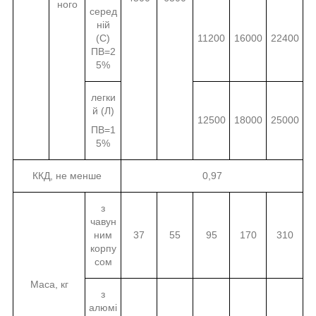
ного
серед
ній
(С)
11200
16000
22400
ПВ=2
5%
легки
й (Л)
12500
18000
25000
ПВ=1
5%
ККД, не менше
0,97
з
чавун
ним
37
55
95
170
310
корпу
сом
Маса, кг
з
алюмі