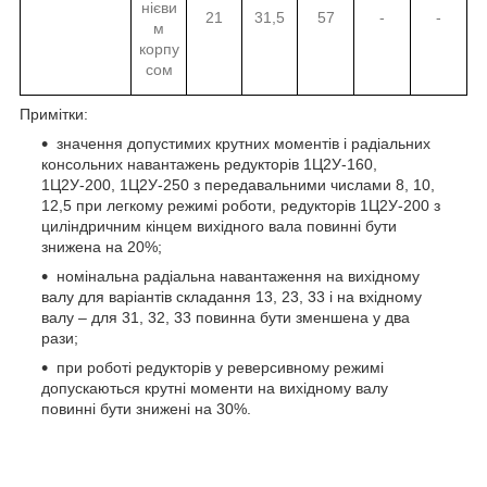
нієви
21
31,5
57
-
-
м
корпу
сом
Примітки:
значення допустимих крутних моментів і радіальних
консольних навантажень редукторів 1Ц2У-160,
1Ц2У-200, 1Ц2У-250 з передавальними числами 8, 10,
12,5 при легкому режимі роботи, редукторів 1Ц2У-200 з
циліндричним кінцем вихідного вала повинні бути
знижена на 20%;
номінальна радіальна навантаження на вихідному
валу для варіантів складання 13, 23, 33 і на вхідному
валу – для 31, 32, 33 повинна бути зменшена у два
рази;
при роботі редукторів у реверсивному режимі
допускаються крутні моменти на вихідному валу
повинні бути знижені на 30%.