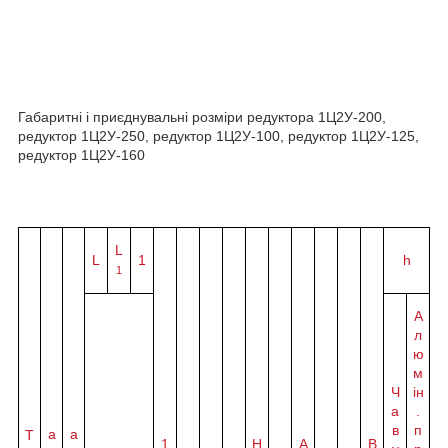
Габаритні і приєднувальні розміри редуктора 1Ц2У-200,
редуктор 1Ц2У-250, редуктор 1Ц2У-100, редуктор 1Ц2У-125,
редуктор 1Ц2У-160
L
L
1
h
1
А
л
ю
м
Ч
ін
а
.
в
п
а
a
Т
1
H
A
B