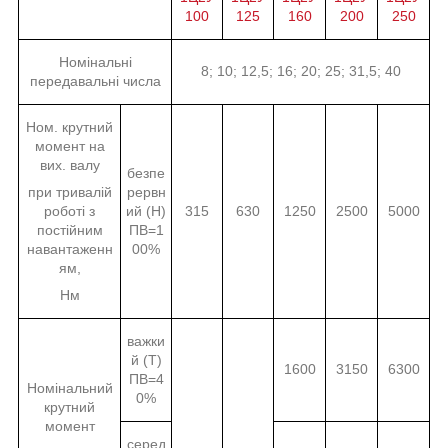
100
125
160
200
250
Номінальні
8; 10; 12,5; 16; 20; 25; 31,5; 40
передавальні числа
Ном. крутний
момент на
вих. валу
безпе
при тривалій
рервн
роботі з
ий (Н)
315
630
1250
2500
5000
постійним
ПВ=1
навантаженн
00%
ям,
Нм
важки
й (Т)
1600
3150
6300
ПВ=4
Номінальний
0%
крутний
момент
серед