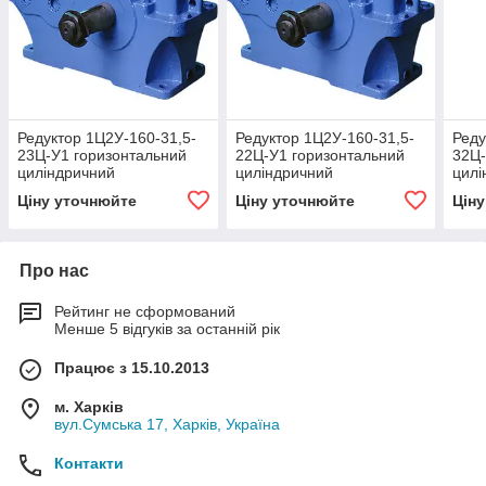
Редуктор 1Ц2У-160-31,5-
Редуктор 1Ц2У-160-31,5-
Реду
23Ц-У1 горизонтальний
22Ц-У1 горизонтальний
32Ц-
циліндричний
циліндричний
цилі
двоступінчастий
двоступінчастий
двос
Ціну уточнюйте
Ціну уточнюйте
Цін
Про нас
Рейтинг не сформований
Менше 5 відгуків за останній рік
Працює з 15.10.2013
м. Харків
вул.Сумська 17, Харків, Україна
Контакти