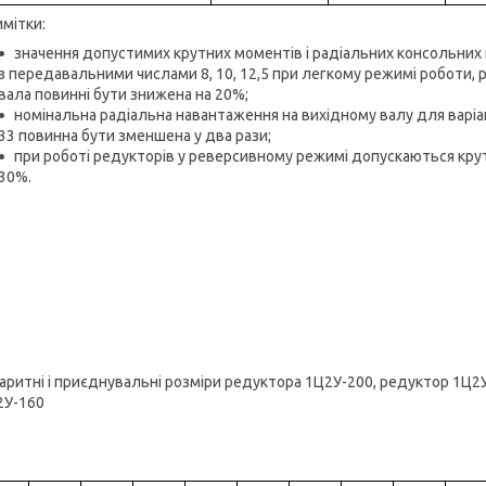
мітки:
значення допустимих крутних моментів і радіальних консольних
з передавальними числами 8, 10, 12,5 при легкому режимі роботи, 
вала повинні бути знижена на 20%;
номінальна радіальна навантаження на вихідному валу для варіанті
33 повинна бути зменшена у два рази;
при роботі редукторів у реверсивному режимі допускаються крут
30%.
аритні і приєднувальні розміри редуктора 1Ц2У-200, редуктор 1Ц2
2У-160