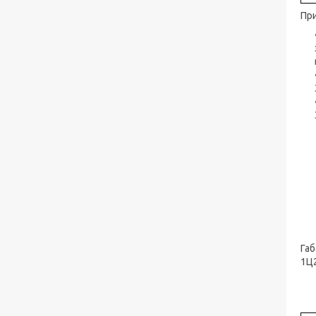
При
Габ
1Ц