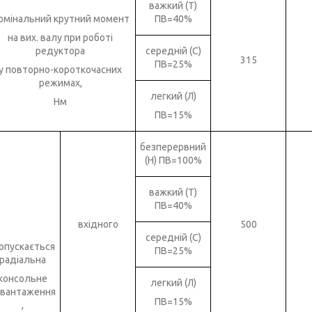
важкий (Т)
омінальний крутний момент
ПВ=40%
на вих. валу при роботі
редуктора
середній (С)
315
ПВ=25%
у повторно-короткочасних
режимах,
легкий (Л)
Нм
ПВ=15%
безперервний
(Н) ПВ=100%
важкий (Т)
ПВ=40%
вхідного
500
середній (С)
опускається
ПВ=25%
радіальна
консольне
легкий (Л)
авантаження
ПВ=15%
,