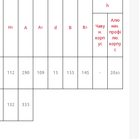
h
Алю
Чаву
мін.
H
A
B
A
d
B
1
1
1
н.
профі
корп
лю.
ус
корпу
с
112
290
109
15
155
145
-
20±
3
132
335