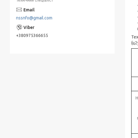
Технічний спеціаліст
Занурювальні насоси ЕЦВ
nssnfo@gmail.com
Живильні насоси ПЕ
Насоси КМ, ДО відцентрові консольні
+380975366655
Тех
типу для нафтопродуктів
(ц2
Мережні насоси СЕ
Конденсатные насосы КС
Насосы ЭЦВ Азовэнергомаш
Насоси ЕЦВ Херсонський
Електромеханічний Завод " (ХЕМЗ)
Н
Піскові насоси П, ПК, ПР, ПКВП, ВРВП, ПБ
Моноблочні піскові насоси
ПР, ПК, ПРВП, ПКВП - насоси піскові
ГРАТ - насоси грунтові