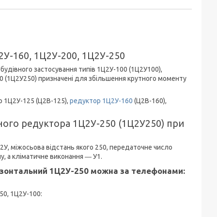
2У-160, 1Ц2У-200, 1Ц2У-250
будівного застосування типів 1Ц2У-100 (1Ц2У100),
50 (1Ц2У250) призначені для збільшення крутного моменту
р 1Ц2У-125 (Ц2В-125),
редуктор 1Ц2У-160
(Ц2В-160),
ного редуктора 1Ц2У-250 (1Ц2У250) при
У, міжосьова відстань якого 250, передаточне число
у, а кліматичне виконання ― У1.
ризонтальний 1Ц2У-250 можна за телефонами:
50, 1Ц2У-100: