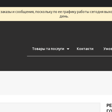
заказы и сообщения, поскольку по ее графику работы сегодня вых
день.
Товары та послуги
Контакти
Умов
РЕ
Г