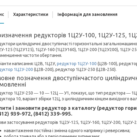
ис
Характеристики
Інформація для замовлення
изначення редукторів 1Ц2У-100, 1Ц2У-125, 1Ц
уктори циліндричні двоступінчасті горизонтальні загальномашино
У-125 (1Ц2У125), 1Ц2У-160 (1Ц2У160), 1Ц2У-200 (1Ц2У200), 1Ц2У-2
зменшення частоти обертання.
іанти написання: Ц2В, 1Ц2У,
редуктор 1Ц2У-100
(Ц2В-100), редукто
дуктор 1Ц2У-200
(Ц2В-200), редуктор 1Ц2У-250 (Ц2В-250).
овне позначення двоступінчастого циліндрич
мовленні
уктор 1Ц2У-250 ― 10 ― 12Ц ― У1, показує, що тип редуктора ― 1Ц2
уктора 10, варіант збірки 12Ц, з циліндричним кінцем вихідного вал
пити і замовити редуктор з каталогу (редуктор го
412) 939-972, (8412) 339-995.
ви застосування редукторів 1Ц2У-125, 1Ц2У-160, 1Ц2У-200, 1Ц2У-2
навантаження постійна і змінна одного напрямку і реверсивна;
робота тривала або з періодичними зупинками;