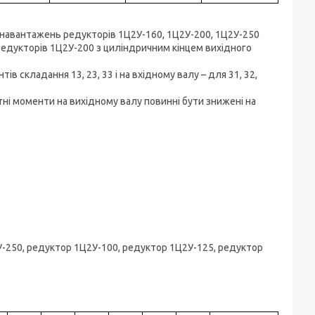
 навантажень редукторів 1Ц2У-160, 1Ц2У-200, 1Ц2У-250
редукторів 1Ц2У-200 з циліндричним кінцем вихідного
в складання 13, 23, 33 і на вхідному валу – для 31, 32,
ні моменти на вихідному валу повинні бути знижені на
У-250, редуктор 1Ц2У-100, редуктор 1Ц2У-125, редуктор