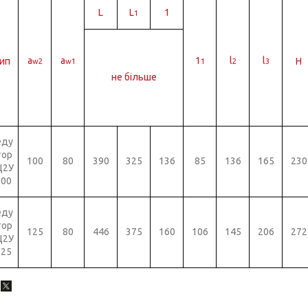
L
L
1
1
а
a
1
l
l
ип
Н
w2
w1
1
2
3
не більше
еду
тор
100
80
390
325
136
85
136
165
230
Ц2У
100
еду
тор
125
80
446
375
160
106
145
206
272
Ц2У
125