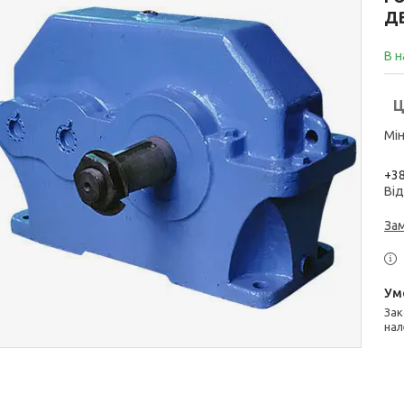
Д
В н
Ц
Мін
+38
Від
За
Законом не передбачено повернення та обмін даного товару
нал