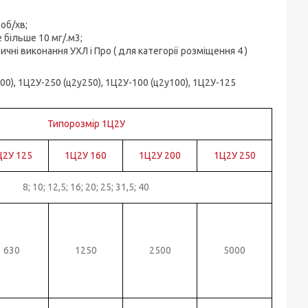
об/хв;
е більше 10 мг/.м3;
атичні виконання УХЛ і Про ( для категорії розміщення 4 )
00), 1Ц2У-250 (ц2у250), 1Ц2У-100 (ц2у100), 1Ц2У-125
Типорозмір 1Ц2У
Ц2У 125
1Ц2У 160
1Ц2У 200
1Ц2У 250
8; 10; 12,5; 16; 20; 25; 31,5; 40
630
1250
2500
5000