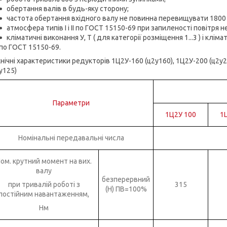
обертання валів в будь-яку сторону;
частота обертання вхідного валу не повинна перевищувати 1800 
атмосфера типів I і II по ГОСТ 15150-69 при запиленості повітря н
кліматичні виконання У, Т ( для категорії розміщення 1...3 ) і клім
по ГОСТ 15150-69.
нічні характеристики редукторів 1Ц2У-160 (ц2у160), 1Ц2У-200 (ц2у2
у125)
Параметри
1Ц2У 100
1
Номінальні передавальні числа
ом. крутний момент на вих.
валу
безперервний
при тривалій роботі з
315
(Н) ПВ=100%
постійним навантаженням,
Нм