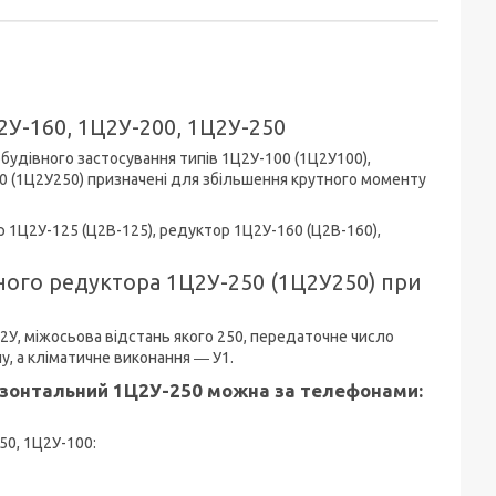
2У-160, 1Ц2У-200, 1Ц2У-250
будівного застосування типів 1Ц2У-100 (1Ц2У100),
50 (1Ц2У250) призначені для збільшення крутного моменту
р 1Ц2У-125 (Ц2В-125), редуктор 1Ц2У-160 (Ц2В-160),
ного редуктора 1Ц2У-250 (1Ц2У250) при
У, міжосьова відстань якого 250, передаточне число
у, а кліматичне виконання ― У1.
ризонтальний 1Ц2У-250 можна за телефонами:
50, 1Ц2У-100: