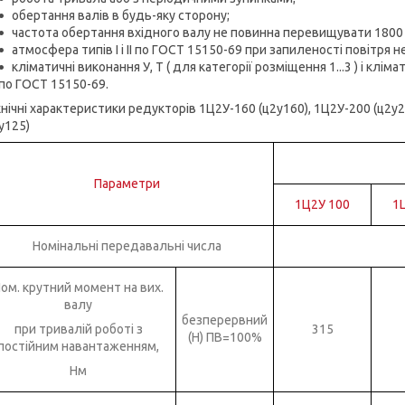
обертання валів в будь-яку сторону;
частота обертання вхідного валу не повинна перевищувати 1800 
атмосфера типів I і II по ГОСТ 15150-69 при запиленості повітря н
кліматичні виконання У, Т ( для категорії розміщення 1...3 ) і клім
по ГОСТ 15150-69.
нічні характеристики редукторів 1Ц2У-160 (ц2у160), 1Ц2У-200 (ц2у2
у125)
Параметри
1Ц2У 100
1
Номінальні передавальні числа
ом. крутний момент на вих.
валу
безперервний
при тривалій роботі з
315
(Н) ПВ=100%
постійним навантаженням,
Нм