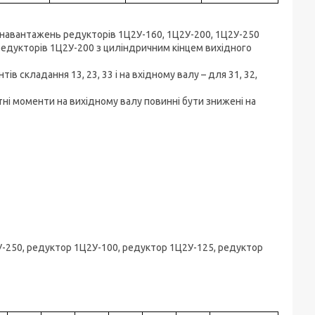
 навантажень редукторів 1Ц2У-160, 1Ц2У-200, 1Ц2У-250
редукторів 1Ц2У-200 з циліндричним кінцем вихідного
в складання 13, 23, 33 і на вхідному валу – для 31, 32,
ні моменти на вихідному валу повинні бути знижені на
У-250, редуктор 1Ц2У-100, редуктор 1Ц2У-125, редуктор