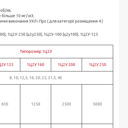
об/хв;
е більше 10 мг/.м3;
атичні виконання УХЛ і Про ( для категорії розміщення 4 )
00), 1Ц2У-250 (ц2у250), 1Ц2У-100 (ц2у100), 1Ц2У-125
Типорозмір 1Ц2У
Ц2У 125
1Ц2У 160
1Ц2У 200
1Ц2У 250
8; 10; 12,5; 16; 20; 25; 31,5; 40
630
1250
2500
5000