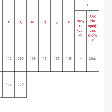
h
Алю
Чаву
мін.
H
A
B
A
d
B
1
1
1
н.
профі
корп
лю.
ус
корпу
с
112
290
109
15
155
145
-
20±
3
132
335