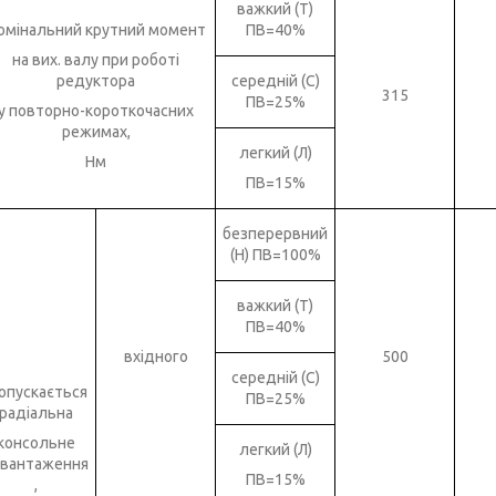
важкий (Т)
омінальний крутний момент
ПВ=40%
на вих. валу при роботі
редуктора
середній (С)
315
ПВ=25%
у повторно-короткочасних
режимах,
легкий (Л)
Нм
ПВ=15%
безперервний
(Н) ПВ=100%
важкий (Т)
ПВ=40%
вхідного
500
середній (С)
опускається
ПВ=25%
радіальна
консольне
легкий (Л)
авантаження
ПВ=15%
,