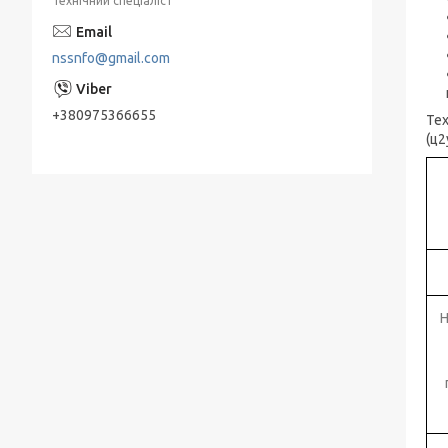
Технічний спеціаліст
Занурювальні насоси ЕЦВ
nssnfo@gmail.com
Живильні насоси ПЕ
Насоси КМ, ДО відцентрові консольні
+380975366655
Тех
типу для нафтопродуктів
(ц2
Мережні насоси СЕ
Конденсатные насосы КС
Насосы ЭЦВ Азовэнергомаш
Насоси ЕЦВ Херсонський
Електромеханічний Завод " (ХЕМЗ)
Н
Піскові насоси П, ПК, ПР, ПКВП, ВРВП, ПБ
Моноблочні піскові насоси
ПР, ПК, ПРВП, ПКВП - насоси піскові
ГРАТ - насоси грунтові