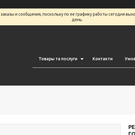
заказы и сообщения, поскольку по ее графику работы сегодня вых
день.
Товары та послуги
Контакти
Умов
РЕ
Г