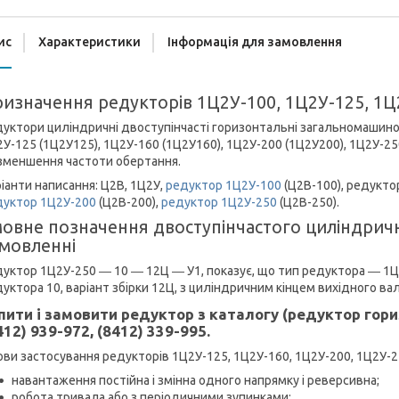
ис
Характеристики
Інформація для замовлення
изначення редукторів 1Ц2У-100, 1Ц2У-125, 1Ц
уктори циліндричні двоступінчасті горизонтальні загальномашино
У-125 (1Ц2У125), 1Ц2У-160 (1Ц2У160), 1Ц2У-200 (1Ц2У200), 1Ц2У-2
зменшення частоти обертання.
іанти написання: Ц2В, 1Ц2У,
редуктор 1Ц2У-100
(Ц2В-100), редукто
дуктор 1Ц2У-200
(Ц2В-200),
редуктор 1Ц2У-250
(Ц2В-250).
овне позначення двоступінчастого циліндрич
мовленні
уктор 1Ц2У-250 ― 10 ― 12Ц ― У1, показує, що тип редуктора ― 1Ц2
уктора 10, варіант збірки 12Ц, з циліндричним кінцем вихідного вал
пити і замовити редуктор з каталогу (редуктор го
412) 939-972, (8412) 339-995.
ви застосування редукторів 1Ц2У-125, 1Ц2У-160, 1Ц2У-200, 1Ц2У-2
навантаження постійна і змінна одного напрямку і реверсивна;
робота тривала або з періодичними зупинками;