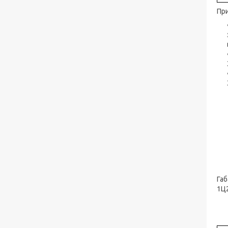
При
Габ
1Ц