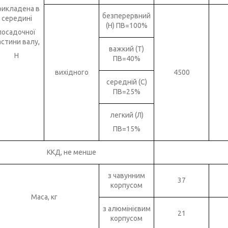
рикладена в
безперервний
середині
(Н) ПВ=100%
посадочної
астини валу,
важкий (Т)
Н
ПВ=40%
вихідного
4500
середній (С)
ПВ=25%
легкий (Л)
ПВ=15%
ККД, не менше
з чавунним
37
корпусом
Маса, кг
з алюмінієвим
21
корпусом