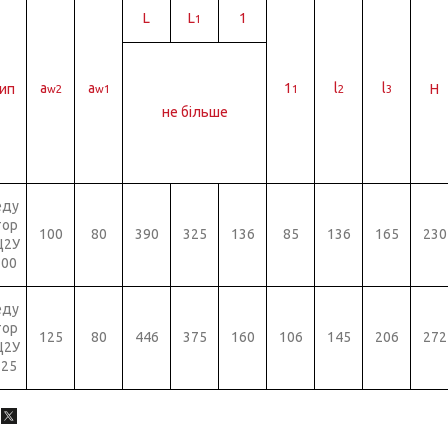
L
L
1
1
а
a
1
l
l
ип
Н
w2
w1
1
2
3
не більше
еду
тор
100
80
390
325
136
85
136
165
230
Ц2У
100
еду
тор
125
80
446
375
160
106
145
206
272
Ц2У
125