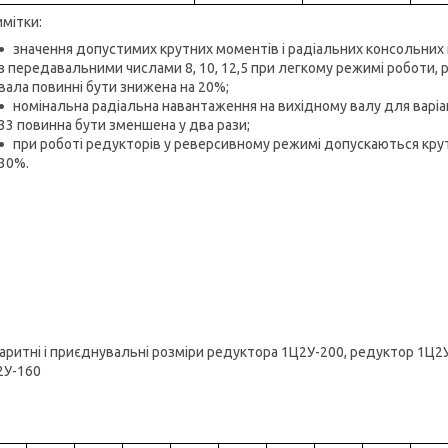
мітки:
значення допустимих крутних моментів і радіальних консольних
з передавальними числами 8, 10, 12,5 при легкому режимі роботи, 
вала повинні бути знижена на 20%;
номінальна радіальна навантаження на вихідному валу для варіанті
33 повинна бути зменшена у два рази;
при роботі редукторів у реверсивному режимі допускаються крут
30%.
аритні і приєднувальні розміри редуктора 1Ц2У-200, редуктор 1Ц2
2У-160