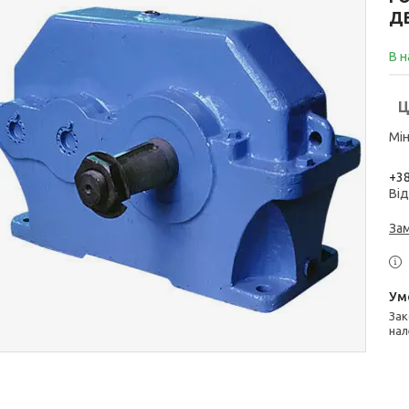
Д
В н
Ц
Мін
+38
Від
За
Законом не передбачено повернення та обмін даного товару
нал