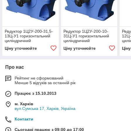
Редуктор 1Ц2У-200-31,5-
Редуктор 1Ц2У-200-10-
Реду
13Ц-У1 горизонтальний
31Ц-У1 горизонтальний
12Ц-
циліндричний
циліндричний
цилі
двоступінчастий
двоступінчастий
двос
Ціну уточнюйте
Ціну уточнюйте
Цін
Про нас
Рейтинг не сформований
Менше 5 відгуків за останній рік
Працює з 15.10.2013
м. Харків
вул.Сумська 17, Харків, Україна
Контакти
Сьогодні працює з 09:00 до 17:00