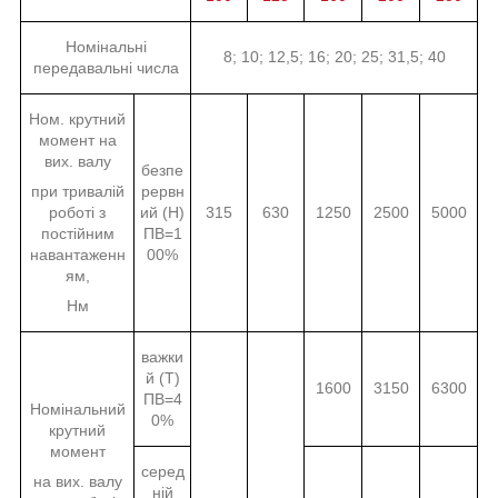
Номінальні
8; 10; 12,5; 16; 20; 25; 31,5; 40
передавальні числа
Ном. крутний
момент на
вих. валу
безпе
при тривалій
рервн
роботі з
ий (Н)
315
630
1250
2500
5000
постійним
ПВ=1
навантаженн
00%
ям,
Нм
важки
й (Т)
1600
3150
6300
ПВ=4
Номінальний
0%
крутний
момент
серед
на вих. валу
ній