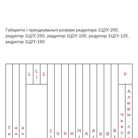
Габаритні і приєднувальні розміри редуктора 1Ц2У-200,
редуктор 1Ц2У-250, редуктор 1Ц2У-100, редуктор 1Ц2У-125,
редуктор 1Ц2У-160
L
L
1
h
1
А
л
ю
м
Ч
ін
а
.
в
п
а
a
Т
1
H
A
B
у
р
l
l
и
Н
A
d
B
w
w
2
3
1
1
1
1
н.
о