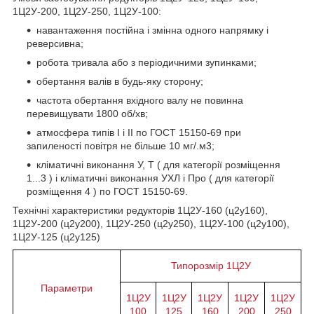
1Ц2У-200, 1Ц2У-250, 1Ц2У-100:
навантаження постійна і змінна одного напрямку і
реверсивна;
робота тривала або з періодичними зупинками;
обертання валів в будь-яку сторону;
частота обертання вхідного валу не повинна
перевищувати 1800 об/хв;
атмосфера типів I і II по ГОСТ 15150-69 при
запиленості повітря не більше 10 мг/.м3;
кліматичні виконання У, Т ( для категорії розміщення
1...3 ) і кліматичні виконання УХЛ і Про ( для категорії
розміщення 4 ) по ГОСТ 15150-69.
Технічні характеристики редукторів 1Ц2У-160 (ц2у160),
1Ц2У-200 (ц2у200), 1Ц2У-250 (ц2у250), 1Ц2У-100 (ц2у100),
1Ц2У-125 (ц2у125)
Типорозмір 1Ц2У
Параметри
1Ц2У
1Ц2У
1Ц2У
1Ц2У
1Ц2У
100
125
160
200
250