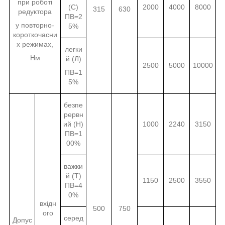
при роботі
(С)
2000
4000
8000
315
630
редуктора
ПВ=2
у повторно-
5%
короткочасни
х режимах,
легки
Нм
й (Л)
2500
5000
10000
ПВ=1
5%
безпе
рервн
ий (Н)
1000
2240
3150
ПВ=1
00%
важки
й (Т)
1150
2500
3550
ПВ=4
0%
вхідн
500
750
ого
серед
Допус