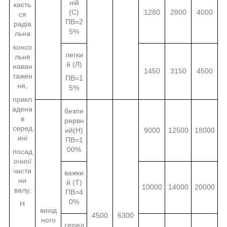
ній
каєть
(С)
1280
2800
4000
ся
ПВ=2
радіа
5%
льна
консо
легки
льне
й (Л)
наван
1450
3150
4500
тажен
ПВ=1
ня,
5%
прикл
адена
безпе
в
рервн
серед
ий(Н)
9000
12500
18000
ині
ПВ=1
00%
посад
очної
части
важки
ни
й (Т)
10000
14000
20000
валу,
ПВ=4
0%
Н
вихід
4500
6300
ного
серед