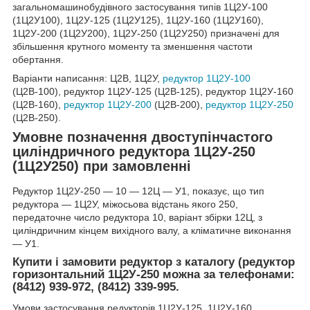
загальномашинобудівного застосування типів 1Ц2У-100
(1Ц2У100), 1Ц2У-125 (1Ц2У125), 1Ц2У-160 (1Ц2У160),
1Ц2У-200 (1Ц2У200), 1Ц2У-250 (1Ц2У250) призначені для
збільшення крутного моменту та зменшення частоти
обертання.
Варіанти написання: Ц2В, 1Ц2У,
редуктор 1Ц2У-100
(Ц2В-100), редуктор 1Ц2У-125 (Ц2В-125), редуктор 1Ц2У-160
(Ц2В-160),
редуктор 1Ц2У-200
(Ц2В-200),
редуктор 1Ц2У-250
(Ц2В-250).
Умовне позначення двоступінчастого
циліндричного редуктора 1Ц2У-250
(1Ц2У250) при замовленні
Редуктор 1Ц2У-250 ― 10 ― 12Ц ― У1, показує, що тип
редуктора ― 1Ц2У, міжосьова відстань якого 250,
передаточне число редуктора 10, варіант збірки 12Ц, з
циліндричним кінцем вихідного валу, а кліматичне виконання
― У1.
Купити і замовити редуктор з каталогу (редуктор
горизонтальний 1Ц2У-250 можна за телефонами:
(8412) 939-972, (8412) 339-995.
Умови застосування редукторів 1Ц2У-125, 1Ц2У-160,