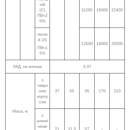
ній
(С)
11200
16000
22400
ПВ=2
5%
легки
й (Л)
12500
18000
25000
ПВ=1
5%
ККД, не менше
0,97
з
чавун
ним
37
55
95
170
310
корпу
сом
Маса, кг
з
алюмі
нієви
21
31,5
57
-
-