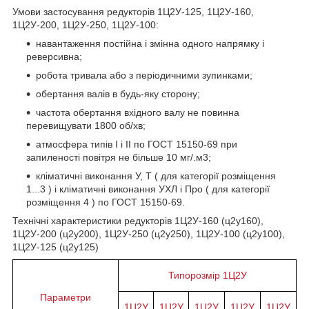
Умови застосування редукторів 1Ц2У-125, 1Ц2У-160,
1Ц2У-200, 1Ц2У-250, 1Ц2У-100:
навантаження постійна і змінна одного напрямку і
реверсивна;
робота тривала або з періодичними зупинками;
обертання валів в будь-яку сторону;
частота обертання вхідного валу не повинна
перевищувати 1800 об/хв;
атмосфера типів I і II по ГОСТ 15150-69 при
запиленості повітря не більше 10 мг/.м3;
кліматичні виконання У, Т ( для категорії розміщення
1...3 ) і кліматичні виконання УХЛ і Про ( для категорії
розміщення 4 ) по ГОСТ 15150-69.
Технічні характеристики редукторів 1Ц2У-160 (ц2у160),
1Ц2У-200 (ц2у200), 1Ц2У-250 (ц2у250), 1Ц2У-100 (ц2у100),
1Ц2У-125 (ц2у125)
Типорозмір 1Ц2У
Параметри
1Ц2У
1Ц2У
1Ц2У
1Ц2У
1Ц2У