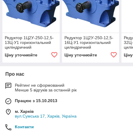
Редуктор 1Ц2У-250-12,5-
Редуктор 1Ц2У-250-12,5-
Реду
13Ц-У1 горизонтальний
16Ц-У1 горизонтальний
32Ц-
циліндричний
циліндричний
цилі
двоступінчастий
двоступінчастий
двос
Ціну уточнюйте
Ціну уточнюйте
Цін
Про нас
Рейтинг не сформований
Менше 5 відгуків за останній рік
Працює з 15.10.2013
м. Харків
вул.Сумська 17, Харків, Україна
Контакти