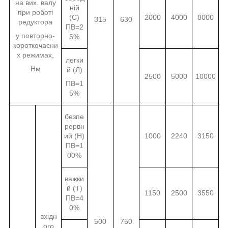
на вих. валу
ній
при роботі
(С)
2000
4000
8000
315
630
редуктора
ПВ=2
у повторно-
5%
короткочасни
х режимах,
легки
Нм
й (Л)
2500
5000
10000
ПВ=1
5%
безпе
рервн
ий (Н)
1000
2240
3150
ПВ=1
00%
важки
й (Т)
1150
2500
3550
ПВ=4
0%
вхідн
500
750
ого