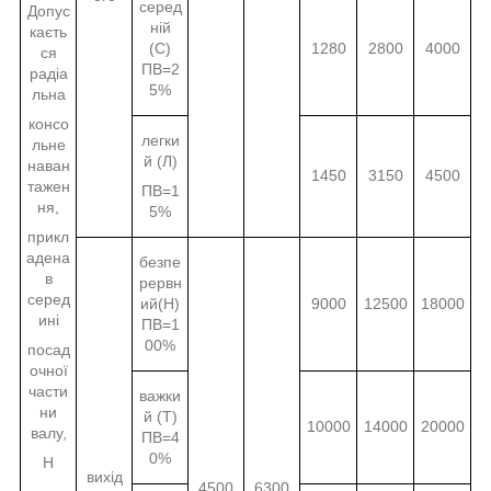
серед
Допус
ній
каєть
(С)
1280
2800
4000
ся
ПВ=2
радіа
5%
льна
консо
легки
льне
й (Л)
наван
1450
3150
4500
тажен
ПВ=1
ня,
5%
прикл
адена
безпе
в
рервн
серед
ий(Н)
9000
12500
18000
ині
ПВ=1
00%
посад
очної
части
важки
ни
й (Т)
10000
14000
20000
валу,
ПВ=4
0%
Н
вихід
4500
6300