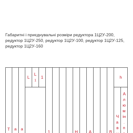
Габаритні і приєднувальні розміри редуктора 1Ц2У-200,
редуктор 1Ц2У-250, редуктор 1Ц2У-100, редуктор 1Ц2У-125,
редуктор 1Ц2У-160
L
L
1
h
1
А
л
ю
м
Ч
ін
а
.
в
п
а
a
Т
1
H
A
B