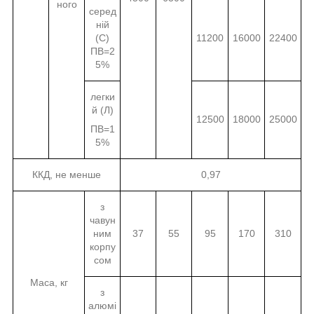
ного
серед
ній
(С)
11200
16000
22400
ПВ=2
5%
легки
й (Л)
12500
18000
25000
ПВ=1
5%
ККД, не менше
0,97
з
чавун
ним
37
55
95
170
310
корпу
сом
Маса, кг
з
алюмі