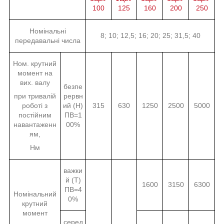
100
125
160
200
250
Номінальні
8; 10; 12,5; 16; 20; 25; 31,5; 40
передавальні числа
Ном. крутний
момент на
вих. валу
безпе
при тривалій
рервн
роботі з
ий (Н)
315
630
1250
2500
5000
постійним
ПВ=1
навантаженн
00%
ям,
Нм
важки
й (Т)
1600
3150
6300
ПВ=4
Номінальний
0%
крутний
момент
серед