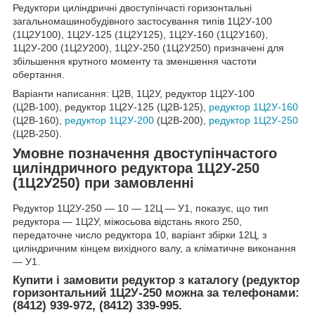
Редуктори циліндричні двоступінчасті горизонтальні
загальномашинобудівного застосування типів 1Ц2У-100
(1Ц2У100), 1Ц2У-125 (1Ц2У125), 1Ц2У-160 (1Ц2У160),
1Ц2У-200 (1Ц2У200), 1Ц2У-250 (1Ц2У250) призначені для
збільшення крутного моменту та зменшення частоти
обертання.
Варіанти написання: Ц2В, 1Ц2У, редуктор 1Ц2У-100
(Ц2В-100), редуктор 1Ц2У-125 (Ц2В-125),
редуктор 1Ц2У-160
(Ц2В-160),
редуктор 1Ц2У-200
(Ц2В-200),
редуктор 1Ц2У-250
(Ц2В-250).
Умовне позначення двоступінчастого
циліндричного редуктора 1Ц2У-250
(1Ц2У250) при замовленні
Редуктор 1Ц2У-250 ― 10 ― 12Ц ― У1, показує, що тип
редуктора ― 1Ц2У, міжосьова відстань якого 250,
передаточне число редуктора 10, варіант збірки 12Ц, з
циліндричним кінцем вихідного валу, а кліматичне виконання
― У1.
Купити і замовити редуктор з каталогу (редуктор
горизонтальний 1Ц2У-250 можна за телефонами:
(8412) 939-972, (8412) 339-995.