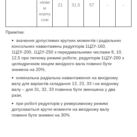
нієви
21
31,5
57
-
-
м
корпу
сом
Примітки:
значення допустимих крутних моментів і радіальних
консольних навантажень редукторів 1Ц2У-160,
1Ц2У-200, 1Ц2У-250 з передавальними числами 8, 10,
12,5 при легкому режимі роботи, редукторів 1Ц2У-200 з
циліндричним кінцем вихідного вала повинні бути
знижена на 20%;
номінальна радіальна навантаження на вихідному
валу для варіантів складання 13, 23, 33 і на вхідному
валу – для 31, 32, 33 повинна бути зменшена у два
рази;
при роботі редукторів у реверсивному режимі
допускаються крутні моменти на вихідному валу
повинні бути знижені на 30%.