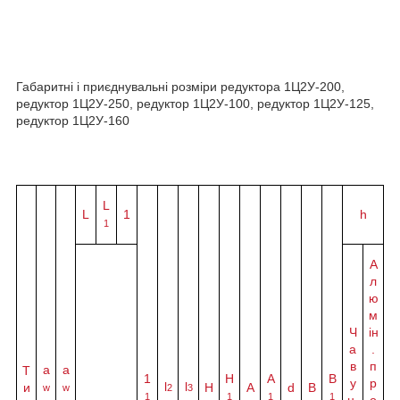
Габаритні і приєднувальні розміри редуктора 1Ц2У-200,
редуктор 1Ц2У-250, редуктор 1Ц2У-100, редуктор 1Ц2У-125,
редуктор 1Ц2У-160
L
L
1
h
1
А
л
ю
м
Ч
ін
а
.
в
п
а
a
Т
1
H
A
B
у
р
l
l
и
Н
A
d
B
w
w
2
3
1
1
1
1
н.
о