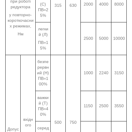
при роботі
(С)
2000
4000
8000
315
630
редуктора
ПВ=2
у повторно-
5%
короткочасни
х режимах,
легки
Нм
й (Л)
2500
5000
10000
ПВ=1
5%
безпе
рервн
ий (Н)
1000
2240
3150
ПВ=1
00%
важки
й (Т)
1150
2500
3550
ПВ=4
0%
вхідн
500
750
ого
серед
Допус