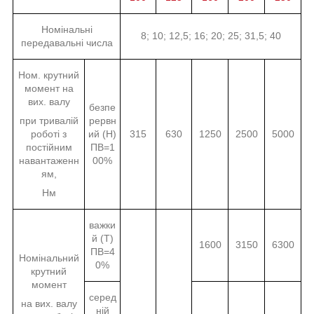
Номінальні
8; 10; 12,5; 16; 20; 25; 31,5; 40
передавальні числа
Ном. крутний
момент на
вих. валу
безпе
при тривалій
рервн
роботі з
ий (Н)
315
630
1250
2500
5000
постійним
ПВ=1
навантаженн
00%
ям,
Нм
важки
й (Т)
1600
3150
6300
ПВ=4
Номінальний
0%
крутний
момент
серед
на вих. валу
ній