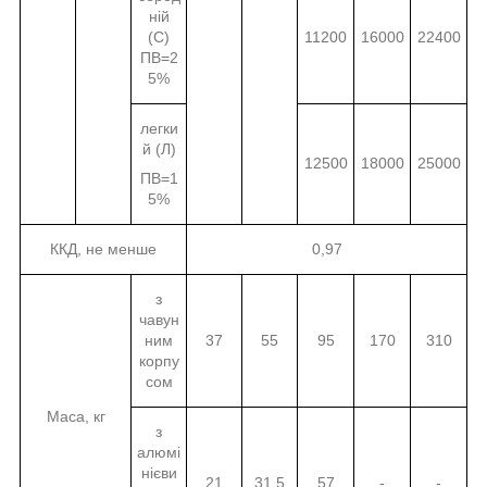
ній
(С)
11200
16000
22400
ПВ=2
5%
легки
й (Л)
12500
18000
25000
ПВ=1
5%
ККД, не менше
0,97
з
чавун
ним
37
55
95
170
310
корпу
сом
Маса, кг
з
алюмі
нієви
21
31,5
57
-
-