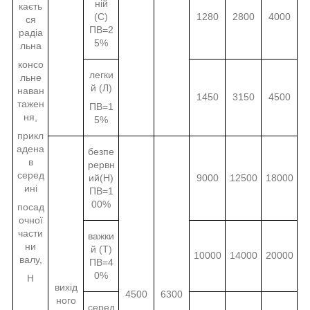
ній
каєть
(С)
1280
2800
4000
ся
ПВ=2
радіа
5%
льна
консо
легки
льне
й (Л)
наван
1450
3150
4500
тажен
ПВ=1
ня,
5%
прикл
адена
безпе
в
рервн
серед
ий(Н)
9000
12500
18000
ині
ПВ=1
00%
посад
очної
части
важки
ни
й (Т)
10000
14000
20000
валу,
ПВ=4
0%
Н
вихід
4500
6300
ного
серед