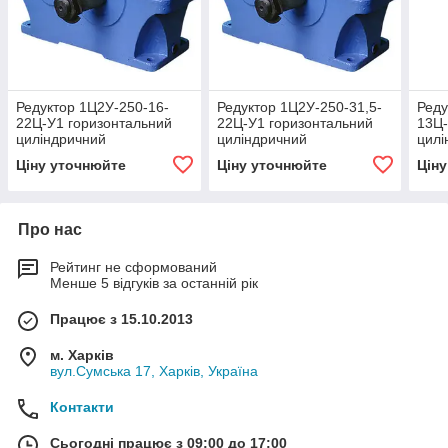
Редуктор 1Ц2У-250-16-
Редуктор 1Ц2У-250-31,5-
Реду
22Ц-У1 горизонтальний
22Ц-У1 горизонтальний
13Ц-
циліндричний
циліндричний
цилі
двоступінчастий
двоступінчастий
двос
Ціну уточнюйте
Ціну уточнюйте
Цін
Про нас
Рейтинг не сформований
Менше 5 відгуків за останній рік
Працює з 15.10.2013
м. Харків
вул.Сумська 17, Харків, Україна
Контакти
Сьогодні працює з 09:00 до 17:00