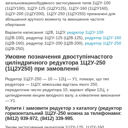
загальномашинобудівного застосування типів 1Ц2У-100
(1Ц2У100), 1Ц2У-125 (1Ц2У125), 1Ц2У-160 (1Ц2У160),
1Ц2У-200 (1Ц2У200), 1Ц2У-250 (1Ц2У250) призначені для
збільшення крутного моменту та зменшення частоти
обертання.
Варіанти написання: Ц2В, 1Ц2У,
редуктор 1Ц2У-100
(Ц2В-100), редуктор 1Ц2У-125 (Ц2В-125),
редуктор 1Ц2У-160
(Ц2В-160), редуктор 1Ц2У-200 (Ц2В-200),
редуктор 1Ц2У-250
(Ц2В-250).
Умовне позначення двоступінчастого
циліндричного редуктора 1Ц2У-250
(1Ц2У250) при замовленні
Редуктор 1Ц2У-250 ― 10 ― 12Ц ― У1, показує, що тип
редуктора ― 1Ц2У, міжосьова відстань якого 250,
передаточне число редуктора 10, варіант збірки 12Ц, з
циліндричним кінцем вихідного валу, а кліматичне виконання
― У1.
Купити і замовити редуктор з каталогу (редуктор
горизонтальний 1Ц2У-250 можна за телефонами:
(8412) 939-972, (8412) 339-995.
Умови застосування редукторів 1Ц2У-125, 1Ц2У-160,