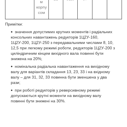
м
корпу
сом
Примітки:
значення допустимих крутних моментів і радіальних
консольних навантажень редукторів 1Ц2У-160,
1Ц2У-200, 1Ц2У-250 з передавальними числами 8, 10,
12,5 при легкому режимі роботи, редукторів 1Ц2У-200 з
циліндричним кінцем вихідного вала повинні бути
знижена на 20%;
номінальна радіальна навантаження на вихідному
валу для варіантів складання 13, 23, 33 і на вхідному
валу – для 31, 32, 33 повинна бути зменшена у два
рази;
при роботі редукторів у реверсивному режимі
допускаються крутні моменти на вихідному валу
повинні бути знижені на 30%.