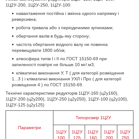
1Ц2У-200, 1Ц2У-250, 1Ц2У-100:
навантаження постійна і змінна одного напрямку і
реверсивна;
робота тривала або з періодичними зупинками;
обертання валів в будь-яку сторону;
частота обертання вхідного валу не повинна
перевищувати 1800 об/хв;
атмосфера типів I і II по ГОСТ 15150-69 при
запиленості повітря не більше 10 мг/.м3;
кліматичні виконання У, Т ( для категорії розміщення
1...3 ) і кліматичні виконання УХЛ і Про ( для категорії
розміщення 4 ) по ГОСТ 15150-69.
Технічні характеристики редукторів 1Ц2У-160 (ц2у160),
1Ц2У-200 (ц2у200), 1Ц2У-250 (ц2у250), 1Ц2У-100 (ц2у100),
1Ц2У-125 (ц2у125)
Типорозмір 1Ц2У
Параметри
1Ц2У
1Ц2У
1Ц2У
1Ц2У
1Ц2У
100
125
160
200
250