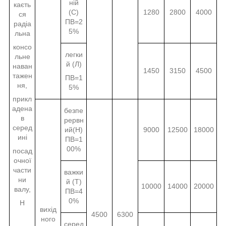
ній
каєть
(С)
1280
2800
4000
ся
ПВ=2
радіа
5%
льна
консо
легки
льне
й (Л)
наван
1450
3150
4500
тажен
ПВ=1
ня,
5%
прикл
адена
безпе
в
рервн
серед
ий(Н)
9000
12500
18000
ині
ПВ=1
00%
посад
очної
части
важки
ни
й (Т)
10000
14000
20000
валу,
ПВ=4
0%
Н
вихід
4500
6300
ного
серед