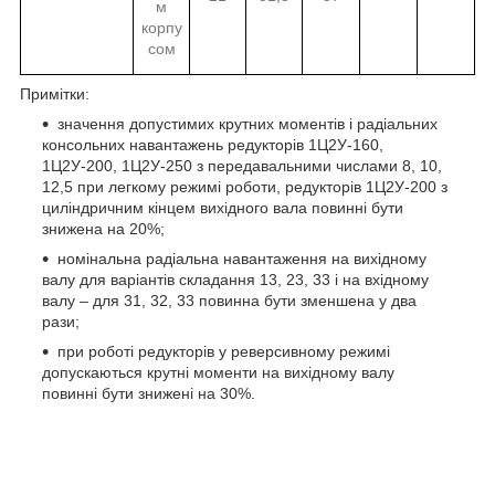
м
корпу
сом
Примітки:
значення допустимих крутних моментів і радіальних
консольних навантажень редукторів 1Ц2У-160,
1Ц2У-200, 1Ц2У-250 з передавальними числами 8, 10,
12,5 при легкому режимі роботи, редукторів 1Ц2У-200 з
циліндричним кінцем вихідного вала повинні бути
знижена на 20%;
номінальна радіальна навантаження на вихідному
валу для варіантів складання 13, 23, 33 і на вхідному
валу – для 31, 32, 33 повинна бути зменшена у два
рази;
при роботі редукторів у реверсивному режимі
допускаються крутні моменти на вихідному валу
повинні бути знижені на 30%.