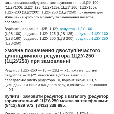
загальномашинобудівного застосування типів 1Ц2У-100
(1Ц2У100), 1Ц2У-125 (1Ц2У125), 1Ц2У-160 (1Ц2У160),
1Ц2У-200 (1Ц2У200), 1Ц2У-250 (1Ц2У250) призначені для
збільшення крутного моменту та зменшення частоти
обертання.
Варіанти написання: Ц2В, 1Ц2У,
редуктор 1Ц2У-100
(Ц2В-100), редуктор 1Ц2У-125 (Ц2В-125),
редуктор 1Ц2У-160
(Ц2В-160), редуктор 1Ц2У-200 (Ц2В-200),
редуктор 1Ц2У-250
(Ц2В-250).
Умовне позначення двоступінчастого
циліндричного редуктора 1Ц2У-250
(1Ц2У250) при замовленні
Редуктор 1Ц2У-250 ― 10 ― 12Ц ― У1, показує, що тип
редуктора ― 1Ц2У, міжосьова відстань якого 250,
передаточне число редуктора 10, варіант збірки 12Ц, з
циліндричним кінцем вихідного валу, а кліматичне виконання
― У1.
Купити і замовити редуктор з каталогу (редуктор
горизонтальний 1Ц2У-250 можна за телефонами:
(8412) 939-972, (8412) 339-995.
Умови застосування редукторів 1Ц2У-125, 1Ц2У-160,