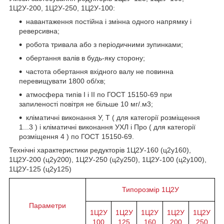
1Ц2У-200, 1Ц2У-250, 1Ц2У-100:
навантаження постійна і змінна одного напрямку і
реверсивна;
робота тривала або з періодичними зупинками;
обертання валів в будь-яку сторону;
частота обертання вхідного валу не повинна
перевищувати 1800 об/хв;
атмосфера типів I і II по ГОСТ 15150-69 при
запиленості повітря не більше 10 мг/.м3;
кліматичні виконання У, Т ( для категорії розміщення
1...3 ) і кліматичні виконання УХЛ і Про ( для категорії
розміщення 4 ) по ГОСТ 15150-69.
Технічні характеристики редукторів 1Ц2У-160 (ц2у160),
1Ц2У-200 (ц2у200), 1Ц2У-250 (ц2у250), 1Ц2У-100 (ц2у100),
1Ц2У-125 (ц2у125)
Типорозмір 1Ц2У
Параметри
1Ц2У
1Ц2У
1Ц2У
1Ц2У
1Ц2У
100
125
160
200
250