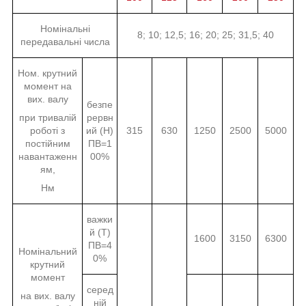
Номінальні
8; 10; 12,5; 16; 20; 25; 31,5; 40
передавальні числа
Ном. крутний
момент на
вих. валу
безпе
при тривалій
рервн
роботі з
ий (Н)
315
630
1250
2500
5000
постійним
ПВ=1
навантаженн
00%
ям,
Нм
важки
й (Т)
1600
3150
6300
ПВ=4
Номінальний
0%
крутний
момент
серед
на вих. валу
ній