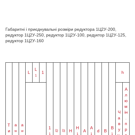
Габаритні і приєднувальні розміри редуктора 1Ц2У-200,
редуктор 1Ц2У-250, редуктор 1Ц2У-100, редуктор 1Ц2У-125,
редуктор 1Ц2У-160
L
L
1
h
1
А
л
ю
м
Ч
ін
а
.
в
п
а
a
Т
1
H
A
B
у
р
l
l
и
Н
A
d
B
w
w
2
3
1
1
1
1
н.
о