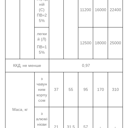
ній
(С)
11200
16000
22400
ПВ=2
5%
легки
й (Л)
12500
18000
25000
ПВ=1
5%
ККД, не менше
0,97
з
чавун
ним
37
55
95
170
310
корпу
сом
Маса, кг
з
алюмі
нієви
21
31,5
57
-
-