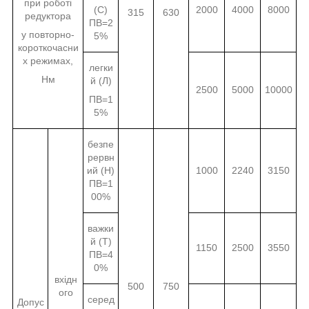
при роботі
(С)
2000
4000
8000
315
630
редуктора
ПВ=2
у повторно-
5%
короткочасни
х режимах,
легки
Нм
й (Л)
2500
5000
10000
ПВ=1
5%
безпе
рервн
ий (Н)
1000
2240
3150
ПВ=1
00%
важки
й (Т)
1150
2500
3550
ПВ=4
0%
вхідн
500
750
ого
серед
Допус