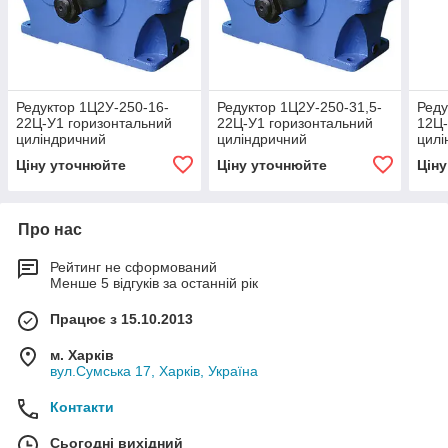
Редуктор 1Ц2У-250-16-
Редуктор 1Ц2У-250-31,5-
Реду
22Ц-У1 горизонтальний
22Ц-У1 горизонтальний
12Ц-
циліндричний
циліндричний
цилі
двоступінчастий
двоступінчастий
двос
Ціну уточнюйте
Ціну уточнюйте
Цін
Про нас
Рейтинг не сформований
Менше 5 відгуків за останній рік
Працює з 15.10.2013
м. Харків
вул.Сумська 17, Харків, Україна
Контакти
Сьогодні вихідний