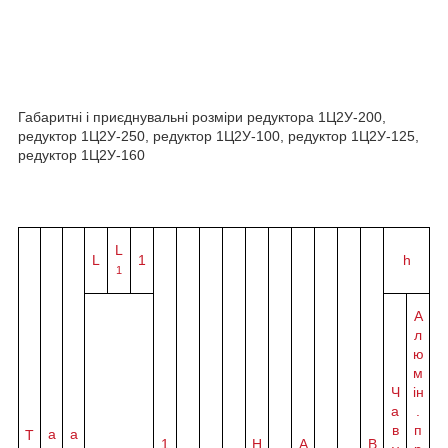
Габаритні і приєднувальні розміри редуктора 1Ц2У-200,
редуктор 1Ц2У-250, редуктор 1Ц2У-100, редуктор 1Ц2У-125,
редуктор 1Ц2У-160
L
L
1
h
1
А
л
ю
м
Ч
ін
а
.
в
п
а
a
Т
1
H
A
B