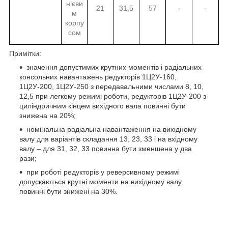
нієви
21
31,5
57
-
-
м
корпу
сом
Примітки:
значення допустимих крутних моментів і радіальних
консольних навантажень редукторів 1Ц2У-160,
1Ц2У-200, 1Ц2У-250 з передавальними числами 8, 10,
12,5 при легкому режимі роботи, редукторів 1Ц2У-200 з
циліндричним кінцем вихідного вала повинні бути
знижена на 20%;
номінальна радіальна навантаження на вихідному
валу для варіантів складання 13, 23, 33 і на вхідному
валу – для 31, 32, 33 повинна бути зменшена у два
рази;
при роботі редукторів у реверсивному режимі
допускаються крутні моменти на вихідному валу
повинні бути знижені на 30%.