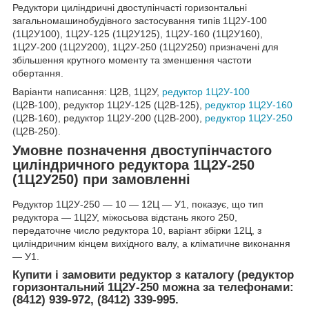
Редуктори циліндричні двоступінчасті горизонтальні
загальномашинобудівного застосування типів 1Ц2У-100
(1Ц2У100), 1Ц2У-125 (1Ц2У125), 1Ц2У-160 (1Ц2У160),
1Ц2У-200 (1Ц2У200), 1Ц2У-250 (1Ц2У250) призначені для
збільшення крутного моменту та зменшення частоти
обертання.
Варіанти написання: Ц2В, 1Ц2У,
редуктор 1Ц2У-100
(Ц2В-100), редуктор 1Ц2У-125 (Ц2В-125),
редуктор 1Ц2У-160
(Ц2В-160), редуктор 1Ц2У-200 (Ц2В-200),
редуктор 1Ц2У-250
(Ц2В-250).
Умовне позначення двоступінчастого
циліндричного редуктора 1Ц2У-250
(1Ц2У250) при замовленні
Редуктор 1Ц2У-250 ― 10 ― 12Ц ― У1, показує, що тип
редуктора ― 1Ц2У, міжосьова відстань якого 250,
передаточне число редуктора 10, варіант збірки 12Ц, з
циліндричним кінцем вихідного валу, а кліматичне виконання
― У1.
Купити і замовити редуктор з каталогу (редуктор
горизонтальний 1Ц2У-250 можна за телефонами:
(8412) 939-972, (8412) 339-995.