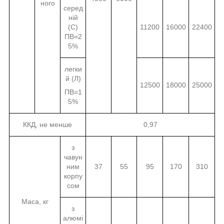
ного
серед
ній
(С)
11200
16000
22400
ПВ=2
5%
легки
й (Л)
12500
18000
25000
ПВ=1
5%
ККД, не менше
0,97
з
чавун
ним
37
55
95
170
310
корпу
сом
Маса, кг
з
алюмі