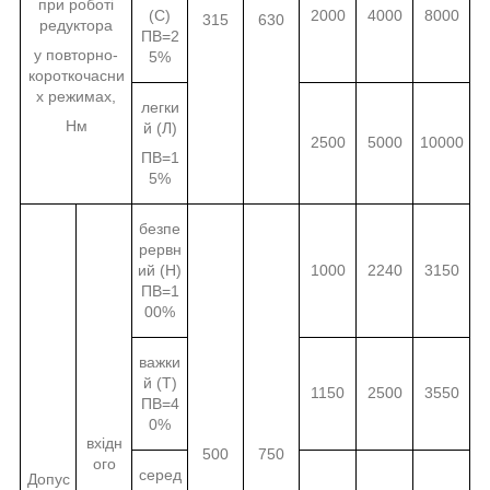
при роботі
(С)
2000
4000
8000
315
630
редуктора
ПВ=2
у повторно-
5%
короткочасни
х режимах,
легки
Нм
й (Л)
2500
5000
10000
ПВ=1
5%
безпе
рервн
ий (Н)
1000
2240
3150
ПВ=1
00%
важки
й (Т)
1150
2500
3550
ПВ=4
0%
вхідн
500
750
ого
серед
Допус