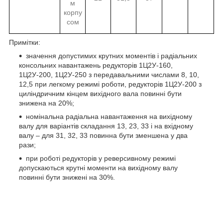
м
корпу
сом
Примітки:
значення допустимих крутних моментів і радіальних
консольних навантажень редукторів 1Ц2У-160,
1Ц2У-200, 1Ц2У-250 з передавальними числами 8, 10,
12,5 при легкому режимі роботи, редукторів 1Ц2У-200 з
циліндричним кінцем вихідного вала повинні бути
знижена на 20%;
номінальна радіальна навантаження на вихідному
валу для варіантів складання 13, 23, 33 і на вхідному
валу – для 31, 32, 33 повинна бути зменшена у два
рази;
при роботі редукторів у реверсивному режимі
допускаються крутні моменти на вихідному валу
повинні бути знижені на 30%.