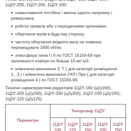
1Ц2У-200, 1Ц2У-250, 1Ц2У-100:
навантаження постійна і змінна одного напрямку і
реверсивна;
робота тривала або з періодичними зупинками;
обертання валів в будь-яку сторону;
частота обертання вхідного валу не повинна
перевищувати 1800 об/хв;
атмосфера типів I і II по ГОСТ 15150-69 при
запиленості повітря не більше 10 мг/.м3;
кліматичні виконання У, Т ( для категорії розміщення
1...3 ) і кліматичні виконання УХЛ і Про ( для категорії
розміщення 4 ) по ГОСТ 15150-69.
Технічні характеристики редукторів 1Ц2У-160 (ц2у160),
1Ц2У-200 (ц2у200), 1Ц2У-250 (ц2у250), 1Ц2У-100 (ц2у100),
1Ц2У-125 (ц2у125)
Типорозмір 1Ц2У
Параметри
1Ц2У
1Ц2У
1Ц2У
1Ц2У
1Ц2У
100
125
160
200
250