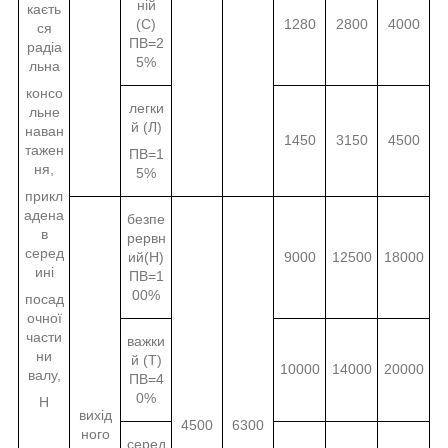
ній
каєть
(С)
1280
2800
4000
ся
ПВ=2
радіа
5%
льна
консо
легки
льне
й (Л)
наван
1450
3150
4500
тажен
ПВ=1
ня,
5%
прикл
адена
безпе
в
рервн
серед
ий(Н)
9000
12500
18000
ині
ПВ=1
00%
посад
очної
части
важки
ни
й (Т)
10000
14000
20000
валу,
ПВ=4
0%
Н
вихід
4500
6300
ного
серед