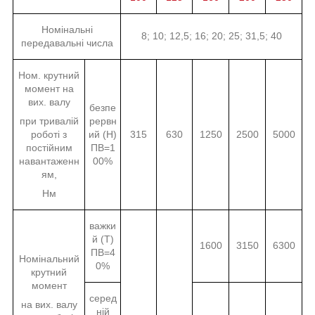
Номінальні
8; 10; 12,5; 16; 20; 25; 31,5; 40
передавальні числа
Ном. крутний
момент на
вих. валу
безпе
при тривалій
рервн
роботі з
ий (Н)
315
630
1250
2500
5000
постійним
ПВ=1
навантаженн
00%
ям,
Нм
важки
й (Т)
1600
3150
6300
ПВ=4
Номінальний
0%
крутний
момент
серед
на вих. валу
ній