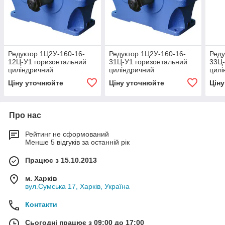
Редуктор 1Ц2У-160-16-
Редуктор 1Ц2У-160-16-
Реду
12Ц-У1 горизонтальний
31Ц-У1 горизонтальний
33Ц-
циліндричний
циліндричний
цилі
двоступінчастий
двоступінчастий
двос
Ціну уточнюйте
Ціну уточнюйте
Цін
Про нас
Рейтинг не сформований
Менше 5 відгуків за останній рік
Працює з 15.10.2013
м. Харків
вул.Сумська 17, Харків, Україна
Контакти
Сьогодні працює з 09:00 до 17:00