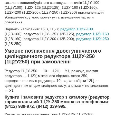
загальномашинобудівного застосування типів 1Ц2У-100
(1Ц2У100), 1Ц2У-125 (1Ц2У125), 1Ц2У-160 (1Ц2У160),
1Ц2У-200 (1Ц2У200), 1Ц2У-250 (1Ц2У250) призначені для
збільшення крутного моменту та зменшення частоти
обертання.
Варіанти написання: Ц2В, 1Ц2У,
редуктор 1Ц2У-100
(Ц2В-100), редуктор 1Ц2У-125 (Ц2В-125),
редуктор 1Ц2У-160
(Ц2В-160), редуктор 1Ц2У-200 (Ц2В-200),
редуктор 1Ц2У-250
(Ц2В-250).
Умовне позначення двоступінчастого
циліндричного редуктора 1Ц2У-250
(1Ц2У250) при замовленні
Редуктор 1Ц2У-250 ― 10 ― 12Ц ― У1, показує, що тип
редуктора ― 1Ц2У, міжосьова відстань якого 250,
передаточне число редуктора 10, варіант збірки 12Ц, з
циліндричним кінцем вихідного валу, а кліматичне виконання
― У1.
Купити і замовити редуктор з каталогу (редуктор
горизонтальний 1Ц2У-250 можна за телефонами:
(8412) 939-972, (8412) 339-995.
Умови застосування редукторів 1Ц2У-125, 1Ц2У-160,