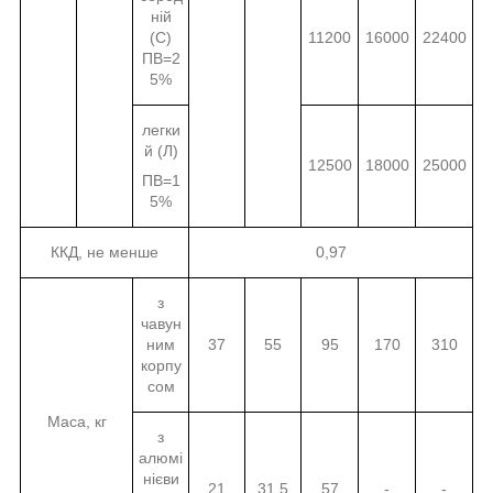
ній
(С)
11200
16000
22400
ПВ=2
5%
легки
й (Л)
12500
18000
25000
ПВ=1
5%
ККД, не менше
0,97
з
чавун
ним
37
55
95
170
310
корпу
сом
Маса, кг
з
алюмі
нієви
21
31,5
57
-
-