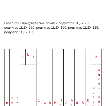
Габаритні і приєднувальні розміри редуктора 1Ц2У-200,
редуктор 1Ц2У-250, редуктор 1Ц2У-100, редуктор 1Ц2У-125,
редуктор 1Ц2У-160
L
L
1
h
1
А
л
ю
м
Ч
ін
а
.
в
п
а
a
Т
1
H
A
B
у
р
l
l
и
Н
A
d
B
w
w
2
3
1
1
1
1
н.
о