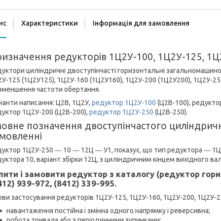
ис
Характеристики
Інформація для замовлення
изначення редукторів 1Ц2У-100, 1Ц2У-125, 1Ц
уктори циліндричні двоступінчасті горизонтальні загальномашино
У-125 (1Ц2У125), 1Ц2У-160 (1Ц2У160), 1Ц2У-200 (1Ц2У200), 1Ц2У-2
зменшення частоти обертання.
іанти написання: Ц2В, 1Ц2У,
редуктор 1Ц2У-100
(Ц2В-100), редукто
уктор 1Ц2У-200 (Ц2В-200),
редуктор 1Ц2У-250
(Ц2В-250).
овне позначення двоступінчастого циліндрич
мовленні
уктор 1Ц2У-250 ― 10 ― 12Ц ― У1, показує, що тип редуктора ― 1Ц2
уктора 10, варіант збірки 12Ц, з циліндричним кінцем вихідного вал
пити і замовити редуктор з каталогу (редуктор го
412) 939-972, (8412) 339-995.
ви застосування редукторів 1Ц2У-125, 1Ц2У-160, 1Ц2У-200, 1Ц2У-2
навантаження постійна і змінна одного напрямку і реверсивна;
робота тривала або з періодичними зупинками;