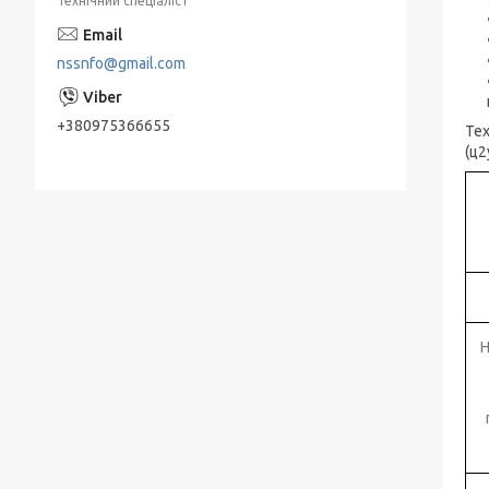
Технічний спеціаліст
Занурювальні насоси ЕЦВ
nssnfo@gmail.com
Живильні насоси ПЕ
Насоси КМ, ДО відцентрові консольні
+380975366655
Тех
типу для нафтопродуктів
(ц2
Мережні насоси СЕ
Конденсатные насосы КС
Насосы ЭЦВ Азовэнергомаш
Насоси ЕЦВ Херсонський
Електромеханічний Завод " (ХЕМЗ)
Н
Піскові насоси П, ПК, ПР, ПКВП, ВРВП, ПБ
Моноблочні піскові насоси
ПР, ПК, ПРВП, ПКВП - насоси піскові
ГРАТ - насоси грунтові