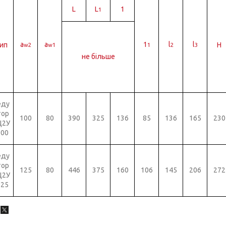
L
L
1
1
а
a
1
l
l
ип
Н
w2
w1
1
2
3
не більше
еду
тор
100
80
390
325
136
85
136
165
230
Ц2У
100
еду
тор
125
80
446
375
160
106
145
206
272
Ц2У
125