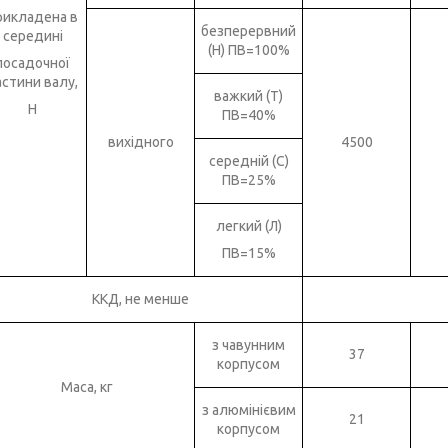
рикладена в
безперервний
середині
(Н) ПВ=100%
посадочної
астини валу,
важкий (Т)
Н
ПВ=40%
вихідного
4500
середній (С)
ПВ=25%
легкий (Л)
ПВ=15%
ККД, не менше
з чавунним
37
корпусом
Маса, кг
з алюмінієвим
21
корпусом