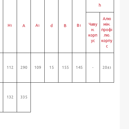
h
Алю
Чаву
мін.
H
A
B
A
d
B
1
1
1
н.
профі
корп
лю.
ус
корпу
с
112
290
109
15
155
145
-
20±
3
132
335