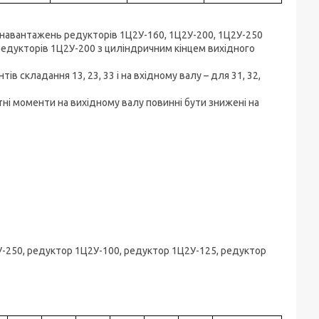
 навантажень редукторів 1Ц2У-160, 1Ц2У-200, 1Ц2У-250
редукторів 1Ц2У-200 з циліндричним кінцем вихідного
в складання 13, 23, 33 і на вхідному валу – для 31, 32,
ні моменти на вихідному валу повинні бути знижені на
У-250, редуктор 1Ц2У-100, редуктор 1Ц2У-125, редуктор