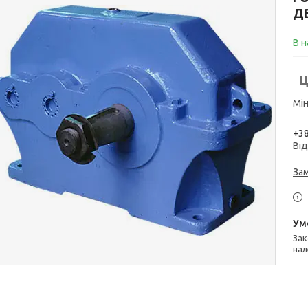
Д
В н
Ц
Мін
+38
Від
За
Законом не передбачено повернення та обмін даного товару
нал