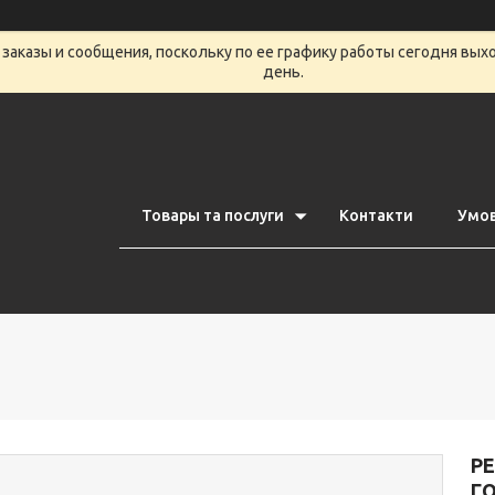
заказы и сообщения, поскольку по ее графику работы сегодня вых
день.
Товары та послуги
Контакти
Умов
РЕ
Г