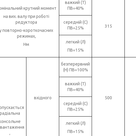
важкий (Т)
омінальний крутний момент
ПВ=40%
на вих. валу при роботі
редуктора
середній (С)
315
ПВ=25%
у повторно-короткочасних
режимах,
легкий (Л)
Нм
ПВ=15%
безперервний
(Н) ПВ=100%
важкий (Т)
ПВ=40%
вхідного
500
середній (С)
опускається
ПВ=25%
радіальна
консольне
легкий (Л)
авантаження
ПВ=15%
,