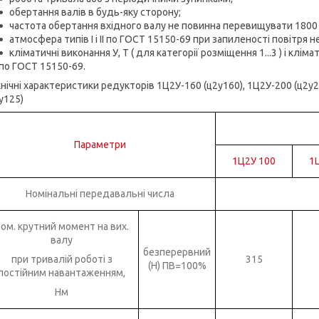
обертання валів в будь-яку сторону;
частота обертання вхідного валу не повинна перевищувати 1800 
атмосфера типів I і II по ГОСТ 15150-69 при запиленості повітря н
кліматичні виконання У, Т ( для категорії розміщення 1...3 ) і клім
по ГОСТ 15150-69.
нічні характеристики редукторів 1Ц2У-160 (ц2у160), 1Ц2У-200 (ц2у2
у125)
Параметри
1Ц2У 100
1
Номінальні передавальні числа
ом. крутний момент на вих.
валу
безперервний
при тривалій роботі з
315
(Н) ПВ=100%
постійним навантаженням,
Нм