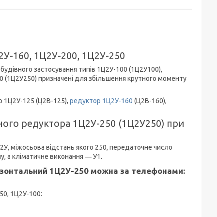
2У-160, 1Ц2У-200, 1Ц2У-250
будівного застосування типів 1Ц2У-100 (1Ц2У100),
50 (1Ц2У250) призначені для збільшення крутного моменту
р 1Ц2У-125 (Ц2В-125),
редуктор 1Ц2У-160
(Ц2В-160),
ного редуктора 1Ц2У-250 (1Ц2У250) при
У, міжосьова відстань якого 250, передаточне число
у, а кліматичне виконання ― У1.
ризонтальний 1Ц2У-250 можна за телефонами:
50, 1Ц2У-100: