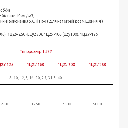
об/хв;
е більше 10 мг/.м3;
атичні виконання УХЛ і Про ( для категорії розміщення 4 )
00), 1Ц2У-250 (ц2у250), 1Ц2У-100 (ц2у100), 1Ц2У-125
Типорозмір 1Ц2У
Ц2У 125
1Ц2У 160
1Ц2У 200
1Ц2У 250
8; 10; 12,5; 16; 20; 25; 31,5; 40
630
1250
2500
5000