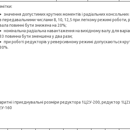
мітки:
значення допустимих крутних моментів і радіальних консольних
з передавальними числами 8, 10, 12,5 при легкому режимі роботи, 
вала повинні бути знижена на 20%;
номінальна радіальна навантаження на вихідному валу для варіанті
33 повинна бути зменшена у два рази;
при роботі редукторів у реверсивному режимі допускаються крут
30%.
аритні і приєднувальні розміри редуктора 1Ц2У-200, редуктор 1Ц2
2У-160