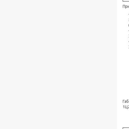
При
Габ
1Ц