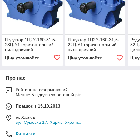
Редуктор 1Ц2У-160-31,5-
Редуктор 1Ц2У-160-31,5-
Реду
23Ц-У1 горизонтальний
22Ц-У1 горизонтальний
32Ц-
циліндричний
циліндричний
цилі
двоступінчастий
двоступінчастий
двос
Ціну уточнюйте
Ціну уточнюйте
Цін
Про нас
Рейтинг не сформований
Менше 5 відгуків за останній рік
Працює з 15.10.2013
м. Харків
вул.Сумська 17, Харків, Україна
Контакти