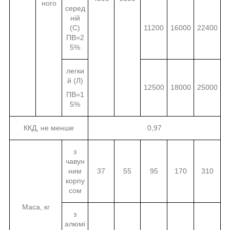
ного
серед
ній
(С)
11200
16000
22400
ПВ=2
5%
легки
й (Л)
12500
18000
25000
ПВ=1
5%
ККД, не менше
0,97
з
чавун
ним
37
55
95
170
310
корпу
сом
Маса, кг
з
алюмі