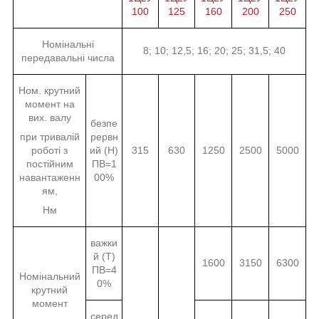
100
125
160
200
250
Номінальні
8; 10; 12,5; 16; 20; 25; 31,5; 40
передавальні числа
Ном. крутний
момент на
вих. валу
безпе
при тривалій
рервн
роботі з
ий (Н)
315
630
1250
2500
5000
постійним
ПВ=1
навантаженн
00%
ям,
Нм
важки
й (Т)
1600
3150
6300
ПВ=4
Номінальний
0%
крутний
момент
серед