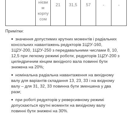
нієви
21
31,5
57
-
-
м
корпу
сом
Примітки:
значення допустимих крутних моментів і радіальних
консольних навантажень редукторів 1Ц2У-160,
1Ц2У-200, 1Ц2У-250 з передавальними числами 8, 10,
12,5 при легкому режимі роботи, редукторів 1Ц2У-200 з
циліндричним кінцем вихідного вала повинні бути
знижена на 20%;
номінальна радіальна навантаження на вихідному
валу для варіантів складання 13, 23, 33 і на вхідному
валу – для 31, 32, 33 повинна бути зменшена у два
рази;
при роботі редукторів у реверсивному режимі
допускаються крутні моменти на вихідному валу
повинні бути знижені на 30%.