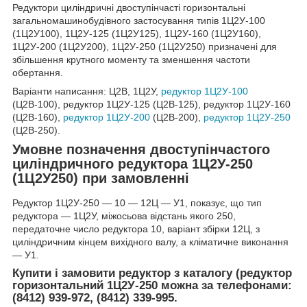
Редуктори циліндричні двоступінчасті горизонтальні
загальномашинобудівного застосування типів 1Ц2У-100
(1Ц2У100), 1Ц2У-125 (1Ц2У125), 1Ц2У-160 (1Ц2У160),
1Ц2У-200 (1Ц2У200), 1Ц2У-250 (1Ц2У250) призначені для
збільшення крутного моменту та зменшення частоти
обертання.
Варіанти написання: Ц2В, 1Ц2У,
редуктор 1Ц2У-100
(Ц2В-100), редуктор 1Ц2У-125 (Ц2В-125), редуктор 1Ц2У-160
(Ц2В-160),
редуктор 1Ц2У-200
(Ц2В-200),
редуктор 1Ц2У-250
(Ц2В-250).
Умовне позначення двоступінчастого
циліндричного редуктора 1Ц2У-250
(1Ц2У250) при замовленні
Редуктор 1Ц2У-250 ― 10 ― 12Ц ― У1, показує, що тип
редуктора ― 1Ц2У, міжосьова відстань якого 250,
передаточне число редуктора 10, варіант збірки 12Ц, з
циліндричним кінцем вихідного валу, а кліматичне виконання
― У1.
Купити і замовити редуктор з каталогу (редуктор
горизонтальний 1Ц2У-250 можна за телефонами:
(8412) 939-972, (8412) 339-995.