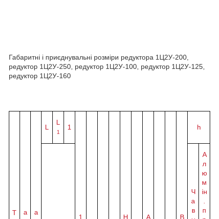
Габаритні і приєднувальні розміри редуктора 1Ц2У-200,
редуктор 1Ц2У-250, редуктор 1Ц2У-100, редуктор 1Ц2У-125,
редуктор 1Ц2У-160
L
L
1
h
1
А
л
ю
м
Ч
ін
а
.
в
п
а
a
Т
1
H
A
B