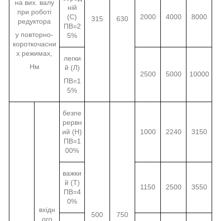
на вих. валу
ній
при роботі
(С)
2000
4000
8000
315
630
редуктора
ПВ=2
у повторно-
5%
короткочасни
х режимах,
легки
Нм
й (Л)
2500
5000
10000
ПВ=1
5%
безпе
рервн
ий (Н)
1000
2240
3150
ПВ=1
00%
важки
й (Т)
1150
2500
3550
ПВ=4
0%
вхідн
500
750
ого