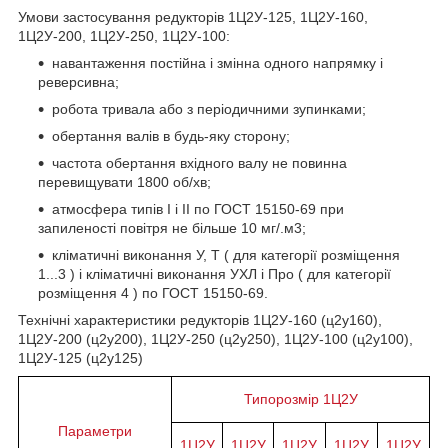
Умови застосування редукторів 1Ц2У-125, 1Ц2У-160,
1Ц2У-200, 1Ц2У-250, 1Ц2У-100:
навантаження постійна і змінна одного напрямку і
реверсивна;
робота тривала або з періодичними зупинками;
обертання валів в будь-яку сторону;
частота обертання вхідного валу не повинна
перевищувати 1800 об/хв;
атмосфера типів I і II по ГОСТ 15150-69 при
запиленості повітря не більше 10 мг/.м3;
кліматичні виконання У, Т ( для категорії розміщення
1...3 ) і кліматичні виконання УХЛ і Про ( для категорії
розміщення 4 ) по ГОСТ 15150-69.
Технічні характеристики редукторів 1Ц2У-160 (ц2у160),
1Ц2У-200 (ц2у200), 1Ц2У-250 (ц2у250), 1Ц2У-100 (ц2у100),
1Ц2У-125 (ц2у125)
Типорозмір 1Ц2У
Параметри
1Ц2У
1Ц2У
1Ц2У
1Ц2У
1Ц2У