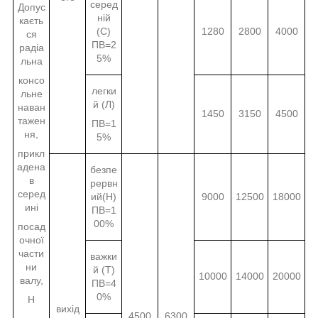
серед
Допус
ній
каєть
(С)
1280
2800
4000
ся
ПВ=2
радіа
5%
льна
консо
легки
льне
й (Л)
наван
1450
3150
4500
тажен
ПВ=1
ня,
5%
прикл
адена
безпе
в
рервн
серед
ий(Н)
9000
12500
18000
ині
ПВ=1
00%
посад
очної
части
важки
ни
й (Т)
10000
14000
20000
валу,
ПВ=4
0%
Н
вихід
4500
6300