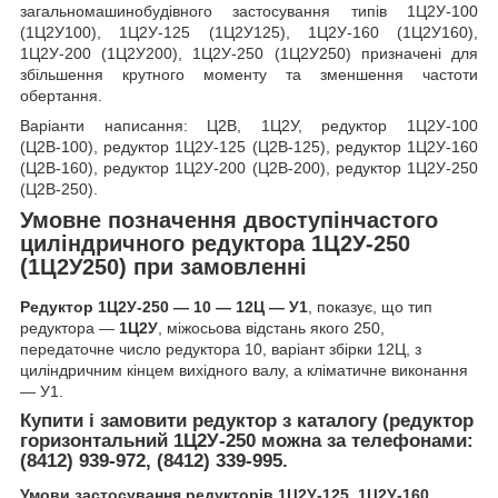
загальномашинобудівного застосування типів 1Ц2У-100
(1Ц2У100), 1Ц2У-125 (1Ц2У125), 1Ц2У-160 (1Ц2У160),
1Ц2У-200 (1Ц2У200), 1Ц2У-250 (1Ц2У250) призначені для
збільшення крутного моменту та зменшення частоти
обертання.
Варіанти написання: Ц2В, 1Ц2У, редуктор 1Ц2У-100
(Ц2В-100), редуктор 1Ц2У-125 (Ц2В-125), редуктор 1Ц2У-160
(Ц2В-160), редуктор 1Ц2У-200 (Ц2В-200), редуктор 1Ц2У-250
(Ц2В-250).
Умовне позначення двоступінчастого
циліндричного редуктора 1Ц2У-250
(1Ц2У250) при замовленні
Редуктор 1Ц2У-250 ― 10 ― 12Ц ― У1
, показує, що тип
редуктора ―
1Ц2У
, міжосьова відстань якого 250,
передаточне число редуктора 10, варіант збірки 12Ц, з
циліндричним кінцем вихідного валу, а кліматичне виконання
― У1.
Купити і замовити
редуктор з каталогу (редуктор
горизонтальний 1Ц2У-250
можна за телефонами:
(8412) 939-972, (8412) 339-995.
Умови застосування редукторів 1Ц2У-125, 1Ц2У-160,