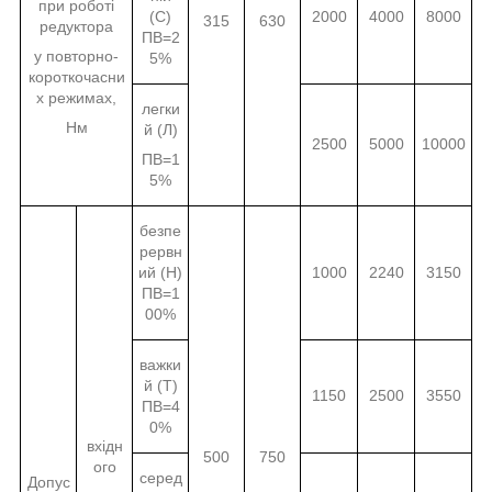
при роботі
(С)
2000
4000
8000
315
630
редуктора
ПВ=2
у повторно-
5%
короткочасни
х режимах,
легки
Нм
й (Л)
2500
5000
10000
ПВ=1
5%
безпе
рервн
ий (Н)
1000
2240
3150
ПВ=1
00%
важки
й (Т)
1150
2500
3550
ПВ=4
0%
вхідн
500
750
ого
серед
Допус