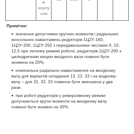
м
корпу
сом
Примітки:
значення допустимих крутних моментів і радіальних
консольних навантажень редукторів 1Ц2У-160,
1Ц2У-200, 1Ц2У-250 з передавальними числами 8, 10,
12,5 при легкому режимі роботи, редукторів 1Ц2У-200 з
циліндричним кінцем вихідного вала повинні бути
знижена на 20%;
номінальна радіальна навантаження на вихідному
валу для варіантів складання 13, 23, 33 і на вхідному
валу – для 31, 32, 33 повинна бути зменшена у два
рази;
при роботі редукторів у реверсивному режимі
допускаються крутні моменти на вихідному валу
повинні бути знижені на 30%.