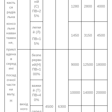
ній
каєть
(С)
1280
2800
4000
ся
ПВ=2
радіа
5%
льна
консо
легки
льне
й (Л)
наван
1450
3150
4500
тажен
ПВ=1
ня,
5%
прикл
адена
безпе
в
рервн
серед
ий(Н)
9000
12500
18000
ині
ПВ=1
00%
посад
очної
части
важки
ни
й (Т)
10000
14000
20000
валу,
ПВ=4
0%
Н
вихід
4500
6300
ного
серед