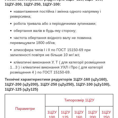
1Ц2У-200, 1Ц2У-250, 1Ц2У-100:
навантаження постійна і змінна одного напрямку і
реверсивна;
робота тривала або з періодичними зупинками;
обертання валів в будь-яку сторону;
частота обертання вхідного валу не повинна
перевищувати 1800 об/хв;
атмосфера типів I і II по ГОСТ 15150-69 при
запиленості повітря не більше 10 мг/.м
;
3
кліматичні виконання У, Т ( для категорії розміщення
1...3 ) і кліматичні виконання УХЛ і Про ( для категорії
розміщення 4 ) по ГОСТ 15150-69.
Технічні характеристики редукторів 1Ц2У-160 (ц2у160),
1Ц2У-200 (ц2у200), 1Ц2У-250 (ц2у250), 1Ц2У-100 (ц2у100),
1Ц2У-125 (ц2у125)
Типорозмір 1Ц2У
Параметри
1Ц2У
1Ц2У
1Ц2У
1Ц2У
1Ц2У
100
125
160
200
250