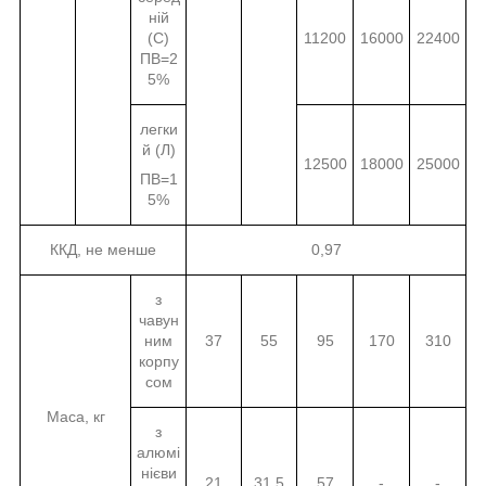
ній
(С)
11200
16000
22400
ПВ=2
5%
легки
й (Л)
12500
18000
25000
ПВ=1
5%
ККД, не менше
0,97
з
чавун
ним
37
55
95
170
310
корпу
сом
Маса, кг
з
алюмі
нієви
21
31,5
57
-
-