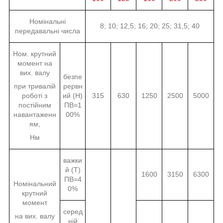
Номінальні
8; 10; 12,5; 16; 20; 25; 31,5; 40
передавальні числа
Ном. крутний
момент на
вих. валу
безпе
при тривалій
рервн
роботі з
ий (Н)
315
630
1250
2500
5000
постійним
ПВ=1
навантаженн
00%
ям,
Нм
важки
й (Т)
1600
3150
6300
ПВ=4
Номінальний
0%
крутний
момент
серед
на вих. валу
ній