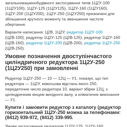
загальномашинобудівного застосування типів 1Ц2У-100
(1Ц2У100), 1Ц2У-125 (1Ц2У125), 1Ц2У-160 (1Ц2У160),
1Ц2У-200 (1Ц2У200), 1Ц2У-250 (1Ц2У250) призначені для
збільшення крутного моменту та зменшення частоти
обертання.
Варіанти написання: Ц2В, 1Ц2У,
редуктор 1Ц2У-100
(Ц2В-100), редуктор 1Ц2У-125 (Ц2В-125), редуктор 1Ц2У-160
(Ц2В-160),
редуктор 1Ц2У-200
(Ц2В-200),
редуктор 1Ц2У-250
(Ц2В-250).
Умовне позначення двоступінчастого
циліндричного редуктора 1Ц2У-250
(1Ц2У250) при замовленні
Редуктор 1Ц2У-250 ― 10 ― 12Ц ― У1, показує, що тип
редуктора ― 1Ц2У, міжосьова відстань якого 250,
передаточне число редуктора 10, варіант збірки 12Ц, з
циліндричним кінцем вихідного валу, а кліматичне виконання
― У1.
Купити і замовити редуктор з каталогу (редуктор
горизонтальний 1Ц2У-250 можна за телефонами:
(8412) 939-972, (8412) 339-995.
Умови застосування редукторів 1Ц2У-125, 1Ц2У-160,