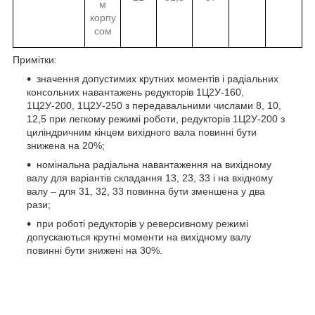
м
корпу
сом
Примітки:
значення допустимих крутних моментів і радіальних
консольних навантажень редукторів 1Ц2У-160,
1Ц2У-200, 1Ц2У-250 з передавальними числами 8, 10,
12,5 при легкому режимі роботи, редукторів 1Ц2У-200 з
циліндричним кінцем вихідного вала повинні бути
знижена на 20%;
номінальна радіальна навантаження на вихідному
валу для варіантів складання 13, 23, 33 і на вхідному
валу – для 31, 32, 33 повинна бути зменшена у два
рази;
при роботі редукторів у реверсивному режимі
допускаються крутні моменти на вихідному валу
повинні бути знижені на 30%.