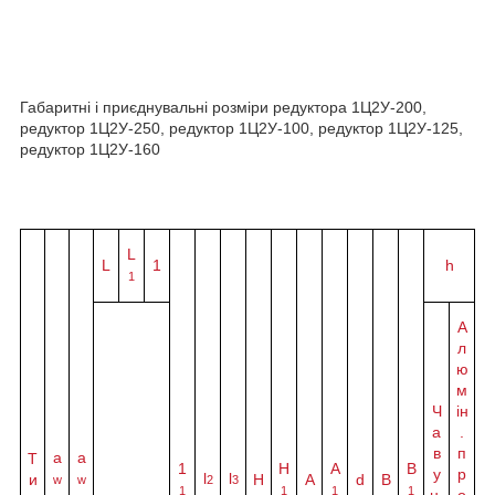
Габаритні і приєднувальні розміри редуктора 1Ц2У-200,
редуктор 1Ц2У-250, редуктор 1Ц2У-100, редуктор 1Ц2У-125,
редуктор 1Ц2У-160
L
L
1
h
1
А
л
ю
м
Ч
ін
а
.
в
п
а
a
Т
1
H
A
B
у
р
l
l
и
Н
A
d
B
w
w
2
3
1
1
1
1
н.
о