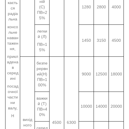
ній
каєть
(С)
1280
2800
4000
ся
ПВ=2
радіа
5%
льна
консо
легки
льне
й (Л)
наван
1450
3150
4500
тажен
ПВ=1
ня,
5%
прикл
адена
безпе
в
рервн
серед
ий(Н)
9000
12500
18000
ині
ПВ=1
00%
посад
очної
части
важки
ни
й (Т)
10000
14000
20000
валу,
ПВ=4
0%
Н
вихід
4500
6300
ного
серед