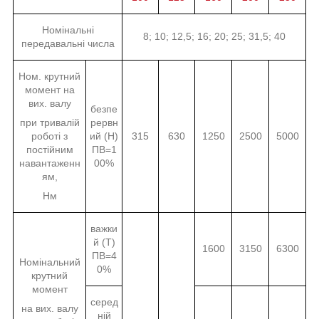
Номінальні
8; 10; 12,5; 16; 20; 25; 31,5; 40
передавальні числа
Ном. крутний
момент на
вих. валу
безпе
при тривалій
рервн
роботі з
ий (Н)
315
630
1250
2500
5000
постійним
ПВ=1
навантаженн
00%
ям,
Нм
важки
й (Т)
1600
3150
6300
ПВ=4
Номінальний
0%
крутний
момент
серед
на вих. валу
ній