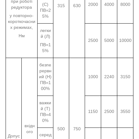
при роботі
(С)
2000
4000
8000
315
630
редуктора
ПВ=2
у повторно-
5%
короткочасни
х режимах,
легки
Нм
й (Л)
2500
5000
10000
ПВ=1
5%
безпе
рервн
ий (Н)
1000
2240
3150
ПВ=1
00%
важки
й (Т)
1150
2500
3550
ПВ=4
0%
вхідн
500
750
ого
серед
Допус