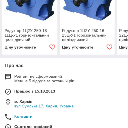
Редуктор 1Ц2У-250-16-
Редуктор 1Ц2У-250-16-
Реду
11Ц-У1 горизонтальний
13Ц-У1 горизонтальний
22Ц-
циліндричний
циліндричний
цилі
двоступінчастий
двоступінчастий
двос
Ціну уточнюйте
Ціну уточнюйте
Цін
Про нас
Рейтинг не сформований
Менше 5 відгуків за останній рік
Працює з 15.10.2013
м. Харків
вул.Сумська 17, Харків, Україна
Контакти
Сьогодні вихідний