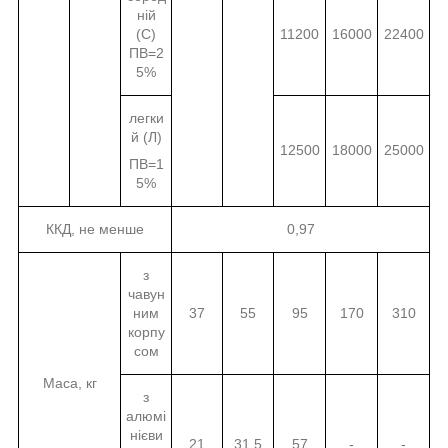
ній
(С)
11200
16000
22400
ПВ=2
5%
легки
й (Л)
12500
18000
25000
ПВ=1
5%
ККД, не менше
0,97
з
чавун
ним
37
55
95
170
310
корпу
сом
Маса, кг
з
алюмі
нієви
21
31,5
57
-
-