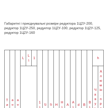
Габаритні і приєднувальні розміри редуктора 1Ц2У-200,
редуктор 1Ц2У-250, редуктор 1Ц2У-100, редуктор 1Ц2У-125,
редуктор 1Ц2У-160
L
L
1
h
1
А
л
ю
м
Ч
ін
а
.
в
п
а
a
Т
1
H
A
B
у
р
l
l
и
Н
A
d
B
w
w
2
3
1
1
1
1
н.
о