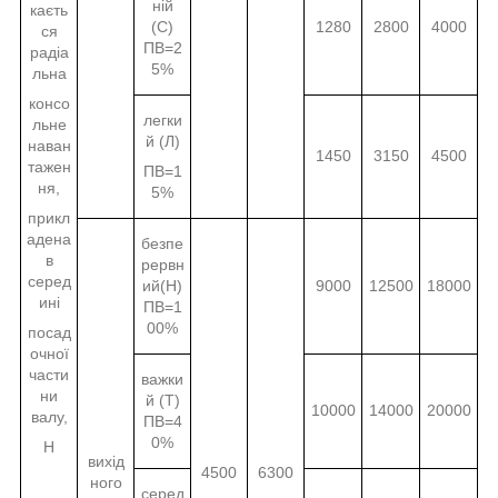
ній
каєть
(С)
1280
2800
4000
ся
ПВ=2
радіа
5%
льна
консо
легки
льне
й (Л)
наван
1450
3150
4500
тажен
ПВ=1
ня,
5%
прикл
адена
безпе
в
рервн
серед
ий(Н)
9000
12500
18000
ині
ПВ=1
00%
посад
очної
части
важки
ни
й (Т)
10000
14000
20000
валу,
ПВ=4
0%
Н
вихід
4500
6300
ного
серед