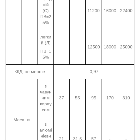
ній
(С)
11200
16000
22400
ПВ=2
5%
легки
й (Л)
12500
18000
25000
ПВ=1
5%
ККД, не менше
0,97
з
чавун
ним
37
55
95
170
310
корпу
сом
Маса, кг
з
алюмі
нієви
21
31,5
57
-
-