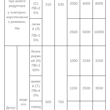
при роботі
(С)
2000
4000
8000
315
630
редуктора
ПВ=2
у повторно-
5%
короткочасни
х режимах,
легки
Нм
й (Л)
2500
5000
10000
ПВ=1
5%
безпе
рервн
ий (Н)
1000
2240
3150
ПВ=1
00%
важки
й (Т)
1150
2500
3550
ПВ=4
0%
вхідн
500
750
ого
серед
Допус