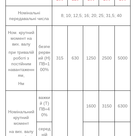
Номінальні
8; 10; 12,5; 16; 20; 25; 31,5; 40
передавальні числа
Ном. крутний
момент на
вих. валу
безпе
при тривалій
рервн
роботі з
ий (Н)
315
630
1250
2500
5000
постійним
ПВ=1
навантаженн
00%
ям,
Нм
важки
й (Т)
1600
3150
6300
ПВ=4
Номінальний
0%
крутний
момент
серед
на вих. валу
ній