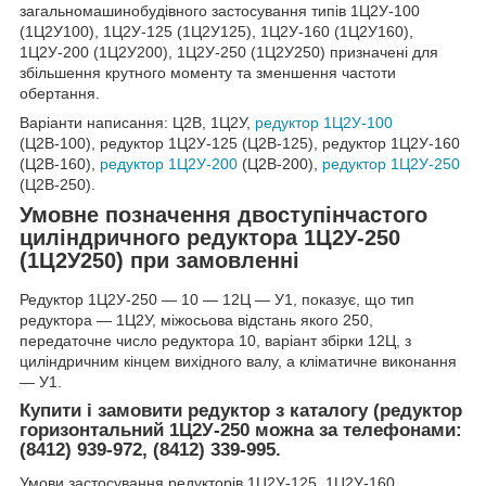
загальномашинобудівного застосування типів 1Ц2У-100
(1Ц2У100), 1Ц2У-125 (1Ц2У125), 1Ц2У-160 (1Ц2У160),
1Ц2У-200 (1Ц2У200), 1Ц2У-250 (1Ц2У250) призначені для
збільшення крутного моменту та зменшення частоти
обертання.
Варіанти написання: Ц2В, 1Ц2У,
редуктор 1Ц2У-100
(Ц2В-100), редуктор 1Ц2У-125 (Ц2В-125), редуктор 1Ц2У-160
(Ц2В-160),
редуктор 1Ц2У-200
(Ц2В-200),
редуктор 1Ц2У-250
(Ц2В-250).
Умовне позначення двоступінчастого
циліндричного редуктора 1Ц2У-250
(1Ц2У250) при замовленні
Редуктор 1Ц2У-250 ― 10 ― 12Ц ― У1, показує, що тип
редуктора ― 1Ц2У, міжосьова відстань якого 250,
передаточне число редуктора 10, варіант збірки 12Ц, з
циліндричним кінцем вихідного валу, а кліматичне виконання
― У1.
Купити і замовити редуктор з каталогу (редуктор
горизонтальний 1Ц2У-250 можна за телефонами:
(8412) 939-972, (8412) 339-995.
Умови застосування редукторів 1Ц2У-125, 1Ц2У-160,