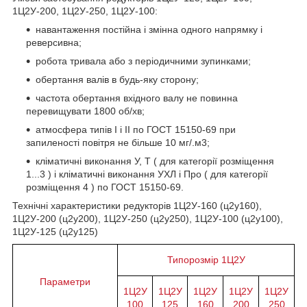
1Ц2У-200, 1Ц2У-250, 1Ц2У-100:
навантаження постійна і змінна одного напрямку і
реверсивна;
робота тривала або з періодичними зупинками;
обертання валів в будь-яку сторону;
частота обертання вхідного валу не повинна
перевищувати 1800 об/хв;
атмосфера типів I і II по ГОСТ 15150-69 при
запиленості повітря не більше 10 мг/.м3;
кліматичні виконання У, Т ( для категорії розміщення
1...3 ) і кліматичні виконання УХЛ і Про ( для категорії
розміщення 4 ) по ГОСТ 15150-69.
Технічні характеристики редукторів 1Ц2У-160 (ц2у160),
1Ц2У-200 (ц2у200), 1Ц2У-250 (ц2у250), 1Ц2У-100 (ц2у100),
1Ц2У-125 (ц2у125)
Типорозмір 1Ц2У
Параметри
1Ц2У
1Ц2У
1Ц2У
1Ц2У
1Ц2У
100
125
160
200
250