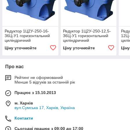
Редуктор 1Ц2У-250-16-
Редуктор 1Ц2У-250-12,5-
Реду
36Ц-У1 горизонтальний
36Ц-У1 горизонтальний
12Ц-
циліндричний
циліндричний
цилі
двоступінчастий
двоступінчастий
двос
Ціну уточнюйте
Ціну уточнюйте
Цін
Про нас
Рейтинг не сформований
Менше 5 відгуків за останній рік
Працює з 15.10.2013
м. Харків
вул.Сумська 17, Харків, Україна
Контакти
Сьогодні працює з 09:00 до 17:00