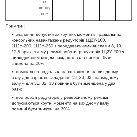
м
корпу
сом
Примітки:
значення допустимих крутних моментів і радіальних
консольних навантажень редукторів 1Ц2У-160,
1Ц2У-200, 1Ц2У-250 з передавальними числами 8, 10,
12,5 при легкому режимі роботи, редукторів 1Ц2У-200 з
циліндричним кінцем вихідного вала повинні бути
знижена на 20%;
номінальна радіальна навантаження на вихідному
валу для варіантів складання 13, 23, 33 і на вхідному
валу – для 31, 32, 33 повинна бути зменшена у два
рази;
при роботі редукторів у реверсивному режимі
допускаються крутні моменти на вихідному валу
повинні бути знижені на 30%.