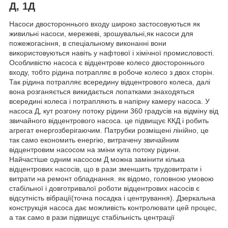
Д, 1Д
Насоси двостороннього входу широко застосовуються як
живильні насоси, мережеві, зрошувальні,як насоси для
пожежогасіння, в спеціальному виконанні вони
використовуються навіть у нафтової і хімічної промисловості.
Особливістю насоса є відцентрове колесо двостороннього
входу, тобто рідина потрапляє в робоче колесо з двох сторін.
Так рідина потрапляє всередину відцентрового колеса, далі
вона розганяється викидається лопатками знаходяться
всередині колеса і потрапляють в напірну камеру насоса. У
насоса Д, кут розгону потоку рідини 360 градусів на відміну від
звичайного відцентрового насоса. це підвищує ККД і робить
агрегат енергозберігаючим. Патрубки розміщені лінійно, це
так само економить енергію, витрачену звичайним
відцентровим насосом на зміни кута потоку рідини.
Найчастіше одним насосом Д можна замінити кілька
відцентрових насосів, що в рази зменшить трудовитрати і
витрати на ремонт обладнання. як відомо, головною умовою
стабільної і довготривалої роботи відцентрових насосів є
відсутність вібрації(точна посадка і центрування). Дзеркальна
конструкція насоса дає можливість контролювати цей процес,
а так само в рази підвищує стабільність центрації