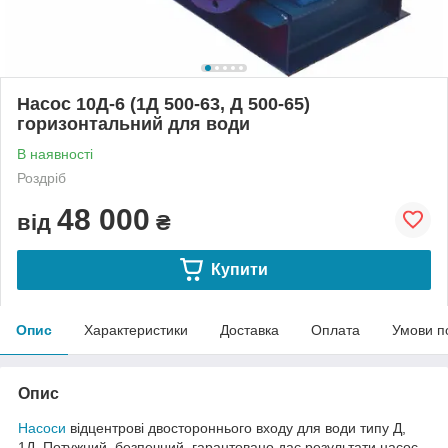
Насос 10Д-6 (1Д 500-63, Д 500-65)
горизонтальний для води
В наявності
Роздріб
48 000
від
₴
Купити
Опис
Характеристики
Доставка
Оплата
Умови п
Опис
Насоси
відцентрові двостороннього входу для води типу Д,
1Д. Потужний, безпечний, гарантовано дає результати насос.