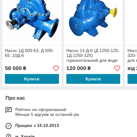
Насос 1Д 500-63, Д 500-
Насос 14 Д-6 (Д 1250-125,
Насо
65, 10Д-6
1Д 1250-125)
320-
горизонтальний для води
для 
58 000
120 000
₴
₴
від
Купити
Купити
Про нас
Рейтинг не сформований
Менше 5 відгуків за останній рік
Працює з 15.10.2013
м. Харків