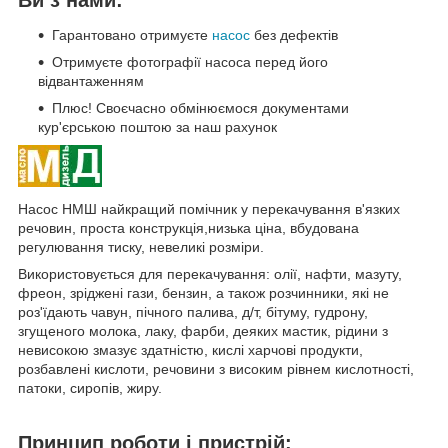
Гарантовано отримуєте
насос
без дефектів
Отримуєте фотографії насоса перед його
відвантаженням
Плюс! Своєчасно обмінюємося документами
кур'єрською поштою за наш рахунок
Насос НМШ найкращий помічник у перекачування в'язких
речовин, проста конструкція,низька ціна, вбудована
регулювання тиску, невеликі розміри.
Використовується для перекачування: олії, нафти, мазуту,
фреон, зріджені гази, бензин, а також розчинники, які не
роз'їдають чавун, пічного палива, д/т, бітуму, гудрону,
згущеного молока, лаку, фарби, деяких мастик, рідини з
невисокою змазує здатністю, кислі харчові продукти,
розбавлені кислоти, речовини з високим рівнем кислотності,
патоки, сиропів, жиру.
Принцип роботи і пристрій: