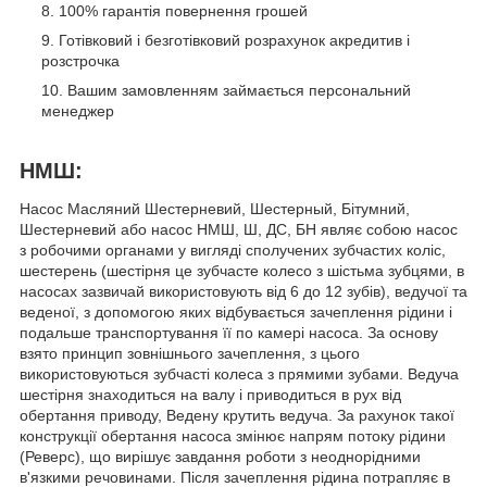
100% гарантія повернення грошей
Готівковий і безготівковий розрахунок акредитив і
розстрочка
Вашим замовленням займається персональний
менеджер
НМШ:
Насос Масляний Шестерневий, Шестерный, Бітумний,
Шестерневий або насос НМШ, Ш, ДС, БН являє собою насос
з робочими органами у вигляді сполучених зубчастих коліс,
шестерень (шестірня це зубчасте колесо з шістьма зубцями, в
насосах зазвичай використовують від 6 до 12 зубів), ведучої та
веденої, з допомогою яких відбувається зачеплення рідини і
подальше транспортування її по камері насоса. За основу
взято принцип зовнішнього зачеплення, з цього
використовуються зубчасті колеса з прямими зубами. Ведуча
шестірня знаходиться на валу і приводиться в рух від
обертання приводу, Ведену крутить ведуча. За рахунок такої
конструкції обертання насоса змінює напрям потоку рідини
(Реверс), що вирішує завдання роботи з неоднорідними
в'язкими речовинами. Після зачеплення рідина потрапляє в