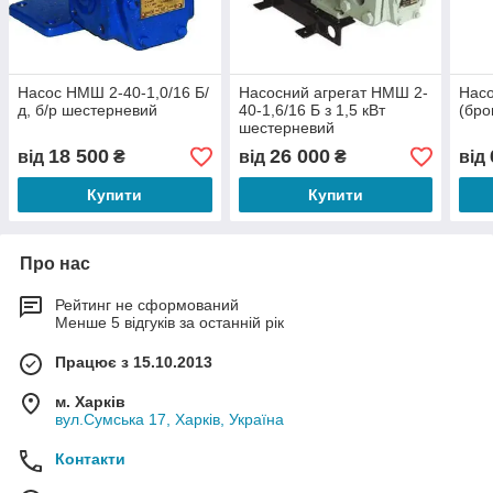
Насос НМШ 2-40-1,0/16 Б/
Насосний агрегат НМШ 2-
Нас
д, б/р шестерневий
40-1,6/16 Б з 1,5 кВт
(бро
шестерневий
18 500
26 000
від
₴
від
₴
від
Купити
Купити
Про нас
Рейтинг не сформований
Менше 5 відгуків за останній рік
Працює з 15.10.2013
м. Харків
вул.Сумська 17, Харків, Україна
Контакти