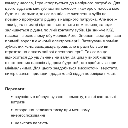
камеру насоса, і транспортується до напірного патрубку. Для
цього відстань між зубчастим колесом і камерою насоса має
бути мінімальним,так само щільне зчеплення зубів не
повинно пропускати рідину з напірного патрубка. Але все ж
таки ідеальним ці відстані виготовити неможливо, завжди
залишається рідина по лінії контакту зубів. Це знижує ККД
насоса і в основному обумовлює його. Зношені шестерні ваш
прямий ворог в економії електроенергії. Затягування заміни
зубчастих коліс заощаджує гроші, але в рази більше ви
втратите на оплату зайвої електроенергії. Так само це
відноситься до ущільнень на валу. За цим у виробництві
шестеренних насосів лідером буде той, хто зробить зазори
мінімальними. Для цього знадобиться високоточні верстати,
вимірювальні прилади і додатковий відділ перевірки якості.
Переваги:
зручність в обслуговуванні і ремонту, низькі капітальні
витрати
створення великого тиску при меншому
енергоспоживанні
невисока вартість