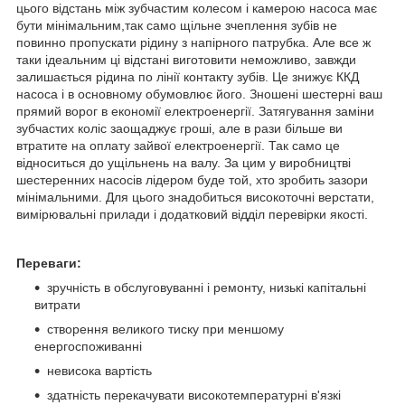
цього відстань між зубчастим колесом і камерою насоса має
бути мінімальним,так само щільне зчеплення зубів не
повинно пропускати рідину з напірного патрубка. Але все ж
таки ідеальним ці відстані виготовити неможливо, завжди
залишається рідина по лінії контакту зубів. Це знижує ККД
насоса і в основному обумовлює його. Зношені шестерні ваш
прямий ворог в економії електроенергії. Затягування заміни
зубчастих коліс заощаджує гроші, але в рази більше ви
втратите на оплату зайвої електроенергії. Так само це
відноситься до ущільнень на валу. За цим у виробництві
шестеренних насосів лідером буде той, хто зробить зазори
мінімальними. Для цього знадобиться високоточні верстати,
вимірювальні прилади і додатковий відділ перевірки якості.
Переваги:
зручність в обслуговуванні і ремонту, низькі капітальні
витрати
створення великого тиску при меншому
енергоспоживанні
невисока вартість
здатність перекачувати високотемпературні в'язкі