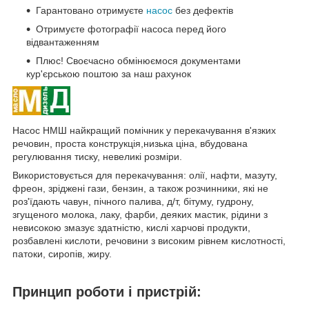
Гарантовано отримуєте
насос
без дефектів
Отримуєте фотографії насоса перед його
відвантаженням
Плюс! Своєчасно обмінюємося документами
кур'єрською поштою за наш рахунок
Насос НМШ найкращий помічник у перекачування в'язких
речовин, проста конструкція,низька ціна, вбудована
регулювання тиску, невеликі розміри.
Використовується для перекачування: олії, нафти, мазуту,
фреон, зріджені гази, бензин, а також розчинники, які не
роз'їдають чавун, пічного палива, д/т, бітуму, гудрону,
згущеного молока, лаку, фарби, деяких мастик, рідини з
невисокою змазує здатністю, кислі харчові продукти,
розбавлені кислоти, речовини з високим рівнем кислотності,
патоки, сиропів, жиру.
Принцип роботи і пристрій: