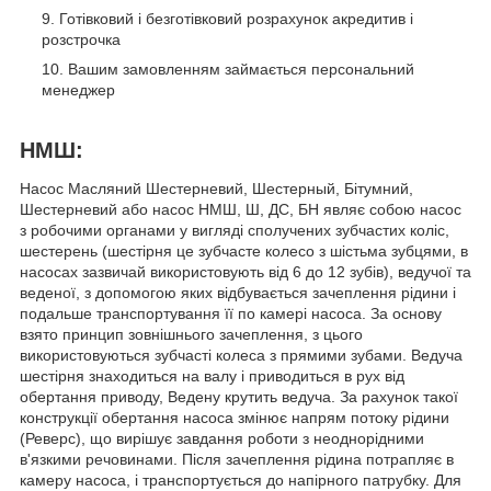
Готівковий і безготівковий розрахунок акредитив і
розстрочка
Вашим замовленням займається персональний
менеджер
НМШ:
Насос Масляний Шестерневий, Шестерный, Бітумний,
Шестерневий або насос НМШ, Ш, ДС, БН являє собою насос
з робочими органами у вигляді сполучених зубчастих коліс,
шестерень (шестірня це зубчасте колесо з шістьма зубцями, в
насосах зазвичай використовують від 6 до 12 зубів), ведучої та
веденої, з допомогою яких відбувається зачеплення рідини і
подальше транспортування її по камері насоса. За основу
взято принцип зовнішнього зачеплення, з цього
використовуються зубчасті колеса з прямими зубами. Ведуча
шестірня знаходиться на валу і приводиться в рух від
обертання приводу, Ведену крутить ведуча. За рахунок такої
конструкції обертання насоса змінює напрям потоку рідини
(Реверс), що вирішує завдання роботи з неоднорідними
в'язкими речовинами. Після зачеплення рідина потрапляє в
камеру насоса, і транспортується до напірного патрубку. Для