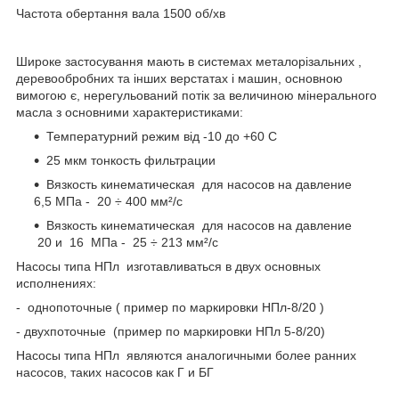
Частота обертання вала 1500 об/хв
Широке застосування мають в системах металорізальних ,
деревообробних та інших верстатах і машин, основною
вимогою є, нерегульований потік за величиною мінерального
масла з основними характеристиками:
Температурний режим від -10 до +60 С
25 мкм тонкость фильтрации
Вязкость кинематическая для насосов на давление
6,5 МПа - 20 ÷ 400 мм²/с
Вязкость кинематическая для насосов на давление
20 и 16 МПа - 25 ÷ 213 мм²/с
Насосы типа НПл изготавливаться в двух основных
исполнениях:
- однопоточные ( пример по маркировки НПл-8/20 )
- двухпоточные (пример по маркировки НПл 5-8/20)
Насосы типа НПл являются аналогичными более ранних
насосов, таких насосов как Г и БГ