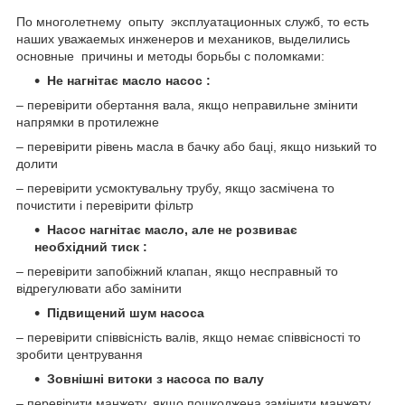
По многолетнему опыту эксплуатационных служб, то есть
наших уважаемых инженеров и механиков, выделились
основные причины и методы борьбы с поломками:
Не нагнітає масло насос :
– перевірити обертання вала, якщо неправильне змінити
напрямки в протилежне
– перевірити рівень масла в бачку або баці, якщо низький то
долити
– перевірити усмоктувальну трубу, якщо засмічена то
почистити і перевірити фільтр
Насос нагнітає масло, але не розвиває
необхідний тиск :
– перевірити запобіжний клапан, якщо несправный то
відрегулювати або замінити
Підвищений шум насоса
– перевірити співвісність валів, якщо немає співвісності то
зробити центрування
Зовнішні витоки з насоса по валу
– перевірити манжету, якщо пошкоджена замінити манжету