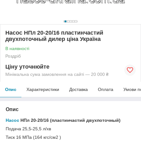
Насос НПл 20-20/16 пластинчастий
двухпоточный дилер ціна Україна
В наявності
Роздріб
Ціну уточнюйте
Мінімальна сума замовлення на сайті — 20 000 ₴
Опис
Характеристики
Доставка
Оплата
Умови п
Опис
Насос
НПл 20-20/16 (пластинчастий двухпоточный)
Подача 25,5-25,5 л/хв
Тиск 16 МПа (164 кгс/см2 )