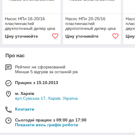
Насос НПл 16-20/16
Насос НПл 20-25/16
Насо
пластинчастий
пластинчастий
плас
двухпоточный дилер ціна
двухпоточный дилер ціна
двух
Україна
Україна
Укра
Ціну уточнюйте
Ціну уточнюйте
Цін
Про нас
Рейтинг не сформований
Менше 5 відгуків за останній рік
Працює з 15.10.2013
м. Харків
вул.Сумська 17, Харків, Україна
Контакти
Сьогодні працює з 09:00 до 17:00
Показати весь графік роботи