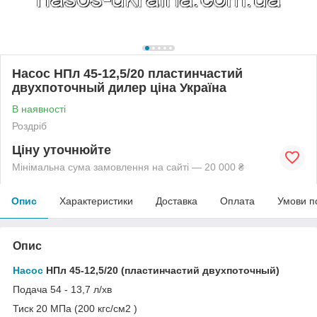
Насос НПл 45-12,5/20 пластинчастий
двухпоточный дилер ціна Україна
В наявності
Роздріб
Ціну уточнюйте
Мінімальна сума замовлення на сайті — 20 000 ₴
Опис
Характеристики
Доставка
Оплата
Умови п
Опис
Насос
НПл 45-12,5/20 (пластинчастий двухпоточный)
Подача 54 - 13,7 л/хв
Тиск 20 МПа (200 кгс/см2 )