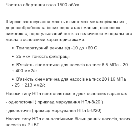
Частота обертання вала 1500 об/хв
Широке застосування мають в системах металорізальних ,
деревообробних та інших верстатах і машин, основною
вимогою є, нерегульований потік за величиною мінерального
масла з основними характеристиками:
Температурний режим від -10 до +60 С
25 мкм тонкість фільтрації
В'язкість кінематична для насосів на тиск 6,5 МПа - 20
÷ 400 мм2/с
В'язкість кінематична для насосів на тиск 20 і 16 МПа
- 25 ÷ 213 мм2/с
Насоси типу НПл виготовлятися в двох основних варіантах:
- однопоточні ( приклад маркування НПл-8/20 )
- двопоточні (приклад маркування НПл 5-8/20)
Насоси типу НПл є аналогічними більш ранніх насосів, таких
насосів як Р і БГ