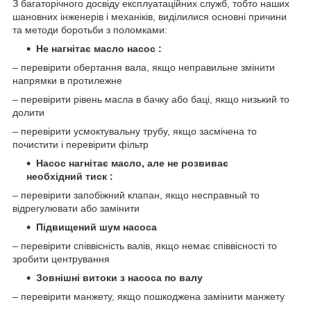
З багаторічного досвіду експлуатаційних служб, тобто наших
шановних інженерів і механіків, виділилися основні причини
та методи боротьби з поломками:
Не нагнітає масло насос :
– перевірити обертання вала, якщо неправильне змінити
напрямки в протилежне
– перевірити рівень масла в бачку або баці, якщо низький то
долити
– перевірити усмоктувальну трубу, якщо засмічена то
почистити і перевірити фільтр
Насос нагнітає масло, але не розвиває
необхідний тиск :
– перевірити запобіжний клапан, якщо несправный то
відрегулювати або замінити
Підвищений шум насоса
– перевірити співвісність валів, якщо немає співвісності то
зробити центрування
Зовнішні витоки з насоса по валу
– перевірити манжету, якщо пошкоджена замінити манжету