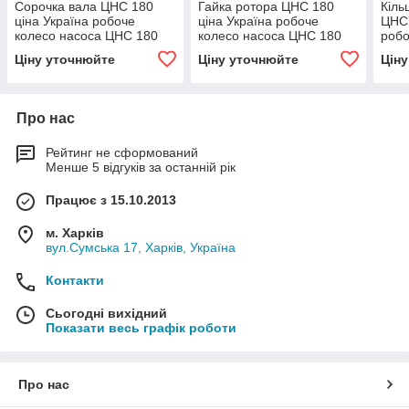
Сорочка вала ЦНС 180
Гайка ротора ЦНС 180
Кіль
ціна Україна робоче
ціна Україна робоче
ЦНС 
колесо насоса ЦНС 180
колесо насоса ЦНС 180
робо
запчастини до насоса
запчастини до насоса
ЦНС 
Ціну уточнюйте
Ціну уточнюйте
Цін
ЦНС 180
ЦНС 180
нас
Про нас
Рейтинг не сформований
Менше 5 відгуків за останній рік
Працює з 15.10.2013
м. Харків
вул.Сумська 17, Харків, Україна
Контакти
Сьогодні вихідний
Показати весь графік роботи
Про нас