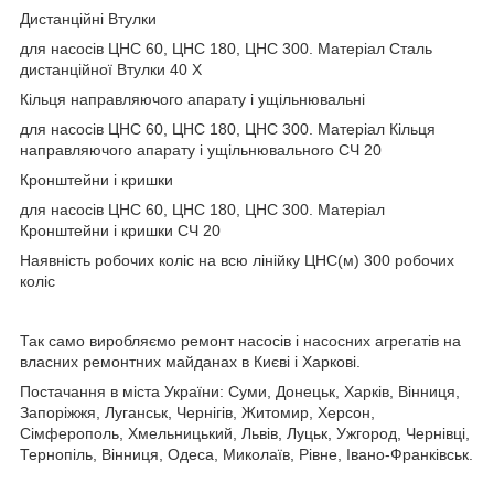
Дистанційні Втулки
для насосів ЦНС 60, ЦНС 180, ЦНС 300. Матеріал Сталь
дистанційної Втулки 40 Х
Кільця направляючого апарату і ущільнювальні
для насосів ЦНС 60, ЦНС 180, ЦНС 300. Матеріал Кільця
направляючого апарату і ущільнювального СЧ 20
Кронштейни і кришки
для насосів ЦНС 60, ЦНС 180, ЦНС 300. Матеріал
Кронштейни і кришки СЧ 20
Наявність робочих коліс на всю лінійку ЦНС(м) 300 робочих
коліс
Так само виробляємо ремонт насосів і насосних агрегатів на
власних ремонтних майданах в Києві і Харкові.
Постачання в міста України: Суми, Донецьк, Харків, Вінниця,
Запоріжжя, Луганськ, Чернігів, Житомир, Херсон,
Сімферополь, Хмельницький, Львів, Луцьк, Ужгород, Чернівці,
Тернопіль, Вінниця, Одеса, Миколаїв, Рівне, Івано-Франківськ.