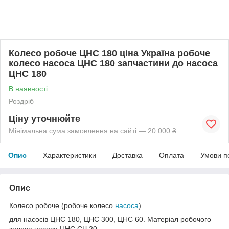
Колесо робоче ЦНС 180 ціна Україна робоче
колесо насоса ЦНС 180 запчастини до насоса
ЦНС 180
В наявності
Роздріб
Ціну уточнюйте
Мінімальна сума замовлення на сайті — 20 000 ₴
Опис
Характеристики
Доставка
Оплата
Умови п
Опис
Колесо робоче (робоче колесо
насоса
)
для насосів ЦНС 180, ЦНС 300, ЦНС 60. Матеріал робочого
колеса насоса ЦНС СЧ 20