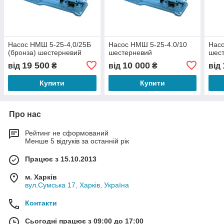
Насос НМШ 5-25-4,0/25Б
Насос НМШ 5-25-4.0/10
Насо
(бронза) шестерневий
шестерневий
шес
19 500
10 000
від
₴
від
₴
від
Купити
Купити
Про нас
Рейтинг не сформований
Менше 5 відгуків за останній рік
Працює з 15.10.2013
м. Харків
вул.Сумська 17, Харків, Україна
Контакти
Сьогодні працює з 09:00 до 17:00