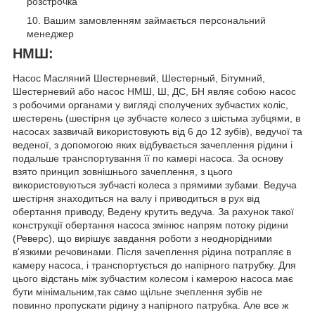
розстрочка
Вашим замовленням займається персональний
менеджер
НМШ:
Насос Масляний Шестерневий, Шестерный, Бітумний,
Шестерневий або насос НМШ, Ш, ДС, БН являє собою насос
з робочими органами у вигляді сполучених зубчастих коліс,
шестерень (шестірня це зубчасте колесо з шістьма зубцями, в
насосах зазвичай використовують від 6 до 12 зубів), ведучої та
веденої, з допомогою яких відбувається зачеплення рідини і
подальше транспортування її по камері насоса. За основу
взято принцип зовнішнього зачеплення, з цього
використовуються зубчасті колеса з прямими зубами. Ведуча
шестірня знаходиться на валу і приводиться в рух від
обертання приводу, Ведену крутить ведуча. За рахунок такої
конструкції обертання насоса змінює напрям потоку рідини
(Реверс), що вирішує завдання роботи з неоднорідними
в'язкими речовинами. Після зачеплення рідина потрапляє в
камеру насоса, і транспортується до напірного патрубку. Для
цього відстань між зубчастим колесом і камерою насоса має
бути мінімальним,так само щільне зчеплення зубів не
повинно пропускати рідину з напірного патрубка. Але все ж