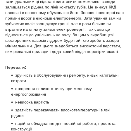
таки ідеальним ці відстані виготовити неможливо, завжди
залишається рідина по лінії контакту зубів. Це знижує ККД
насоса і в основному обумовлює його. Зношені шестерні ваш
прямий ворог в економії електроенергії. Затягування заміни
зубчастих коліс заощаджує гроші, але в рази більше ви
втратите на оплату зайвої електроенергії. Так само це
відноситься до ущільнень на валу. За цим у виробництві
шестеренних насосів лідером буде той, хто зробить зазори
мінімальними. Для цього знадобиться високоточні верстати,
вимірювальні прилади і додатковий відділ перевірки якості.
Переваги:
зручність в обслуговуванні і ремонту, низькі капітальні
витрати
створення великого тиску при меншому
енергоспоживанні
невисока вартість
здатність перекачувати високотемпературні в'язкі
рідини
надійне обладнання для постійної роботи, простота
конструкції