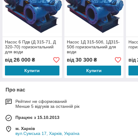
Насос 6 Пдв (Д 315-71, Д
Насос 1Д 315-50б, 1Д315-
Насо
320-70) горизонтальний
50б горизонтальний для
гори
для води
води
26 000
30 300
від
₴
від
₴
від
Купити
Купити
Про нас
Рейтинг не сформований
Менше 5 відгуків за останній рік
Працює з 15.10.2013
м. Харків
вул.Сумська 17, Харків, Україна