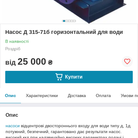
Насос Д 315-71б горизонтальний для води
В наявності
Роздріб
25 000
від
₴
Купити
Опис
Характеристики
Доставка
Оплата
Умови п
Опис
насоси
відцентрові двостороннього входу для води типу д, 1д.
потужний, безпечний, гарантовано дає результати насос.
високий ккд при надзвичайно високих параметрах подачі і