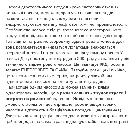
Насоси двостороннього входу широко застосовуються як
живильні насоси, мережеві, зрошувальні,як насоси для
пожежогасіння, в спеціальному виконанні вони
використовуються навіть у нафтової і хімічної промисловості.
Особливістю насоса є відцентрове колесо двостороннього
входу, тобто рідина потрапляє в робоче колесо з двох сторін.
Так рідина потрапляє всередину відцентрового колеса, далі
вона розганяється викидається лопатками знаходяться
всередині колеса і потрапляють в напірну камеру насоса.У
насоса Д, кут розгону потоку рідини 360 градусів на відміну від
звичайного відцентрового насоса. Це підвищує ККД і робить
агрегат ЕНЕРГОЗБЕРІГАЮЧИМ. Патрубки розміщені лінійно,
це так само економить енергію, витрачену звичайним
відцентровим насосом на зміни кута потоку рідини.
Найчастіше одним насосом Д можна замінити кілька
відцентрових насосів, що в
рази зменшить трудовитрати і
витрати на ремонт
обладнання. Як відомо, головною
умовою стабільної і довготривалої роботи відцентрових
насосів є відсутність вібрації(точна посадка і центрування).
Дзеркальна конструкція насоса дає можливість контролювати
цей процес, а так само в рази підвищує стабільність центрації.