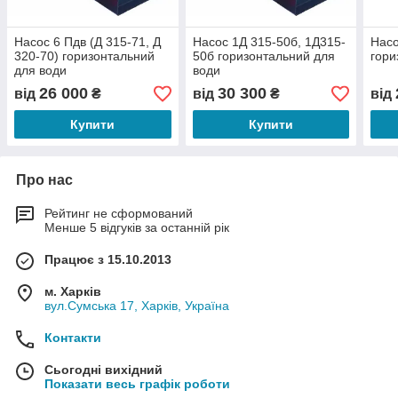
Насос 6 Пдв (Д 315-71, Д
Насос 1Д 315-50б, 1Д315-
Насо
320-70) горизонтальний
50б горизонтальний для
гори
для води
води
26 000
30 300
від
₴
від
₴
від
Купити
Купити
Про нас
Рейтинг не сформований
Менше 5 відгуків за останній рік
Працює з 15.10.2013
м. Харків
вул.Сумська 17, Харків, Україна
Контакти
Сьогодні вихідний
Показати весь графік роботи