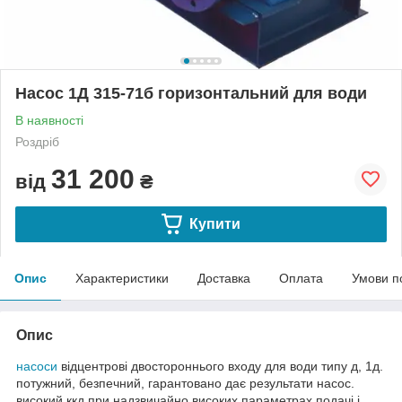
Насос 1Д 315-71б горизонтальний для води
В наявності
Роздріб
31 200
від
₴
Купити
Опис
Характеристики
Доставка
Оплата
Умови п
Опис
насоси
відцентрові двостороннього входу для води типу д, 1д.
потужний, безпечний, гарантовано дає результати насос.
високий ккд при надзвичайно високих параметрах подачі і