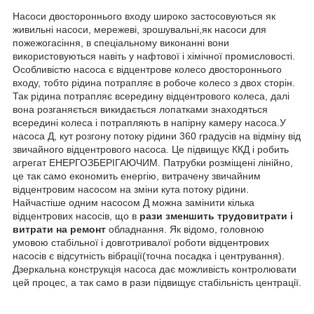
Насоси двостороннього входу широко застосовуються як
живильні насоси, мережеві, зрошувальні,як насоси для
пожежогасіння, в спеціальному виконанні вони
використовуються навіть у нафтової і хімічної промисловості.
Особливістю насоса є відцентрове колесо двостороннього
входу, тобто рідина потрапляє в робоче колесо з двох сторін.
Так рідина потрапляє всередину відцентрового колеса, далі
вона розганяється викидається лопатками знаходяться
всередині колеса і потрапляють в напірну камеру насоса.У
насоса Д, кут розгону потоку рідини 360 градусів на відміну від
звичайного відцентрового насоса. Це підвищує ККД і робить
агрегат ЕНЕРГОЗБЕРІГАЮЧИМ. Патрубки розміщені лінійно,
це так само економить енергію, витрачену звичайним
відцентровим насосом на зміни кута потоку рідини.
Найчастіше одним насосом Д можна замінити кілька
відцентрових насосів, що в
рази зменшить трудовитрати і
витрати на ремонт
обладнання. Як відомо, головною
умовою стабільної і довготривалої роботи відцентрових
насосів є відсутність вібрації(точна посадка і центрування).
Дзеркальна конструкція насоса дає можливість контролювати
цей процес, а так само в рази підвищує стабільність центрації.