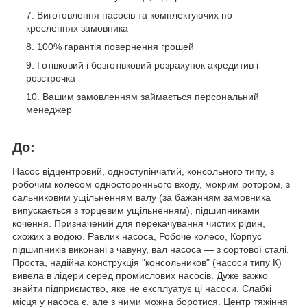
Виготовлення насосів та комплектуючих по
кресленнях замовника
100% гарантія повернення грошей
Готівковий і безготівковий розрахунок акредитив і
розстрочка
Вашим замовленням займається персональний
менеджер
До:
Насос відцентровий, одноступінчатий, консольного типу, з
робочим колесом одностороннього входу, мокрим ротором, з
сальниковим ущільненням валу (за бажанням замовника
випускається з торцевим ущільненням), підшипниками
кочення. Призначений для перекачування чистих рідин,
схожих з водою. Равлик насоса, Робоче колесо, Корпус
підшипників виконані з чавуну, вал насоса ― з сортової сталі.
Проста, надійна конструкція "консольников" (насоси типу К)
вивела в лідери серед промислових насосів. Дуже важко
знайти підприємство, яке не експлуатує ці насоси. Слабкі
місця у насоса є, але з ними можна боротися. Центр тяжіння