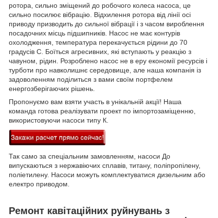
ротора, сильно зміщений до робочого колеса насоса, це
сильно посилює вібрацію. Відхилення ротора від лінії осі
приводу призводить до сильної вібрації і з часом вироблення
посадочних місць підшипників. Насос не має контурів
охолодження, температура перекачується рідини до 70
градусів С. Боїться агресивних, які вступають у реакцію з
чавуном, рідин. Розроблено насос не в еру економії ресурсів і
турботи про навколишнє середовище, але наша компанія із
задоволенням поділиться з вами своїм портфелем
енергозберігаючих рішень.
Пропонуємо вам взяти участь в унікальній акції! Наша
команда готова реалізувати проект по імпортозаміщенню,
використовуючи насоси типу К.
Так само за спеціальним замовленням, насоси До
випускаються з нержавіючих сплавів, титану, поліпропілену,
поліетилену. Насоси можуть комплектуватися дизельним або
електро приводом.
Ремонт кавітаційних руйнувань з