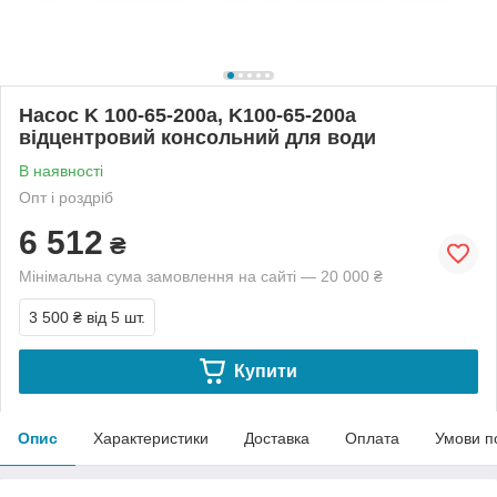
Насос K 100-65-200а, K100-65-200а
відцентровий консольний для води
В наявності
Опт і роздріб
6 512
₴
Мінімальна сума замовлення на сайті — 20 000 ₴
3 500 ₴
від 5 шт.
Купити
Опис
Характеристики
Доставка
Оплата
Умови п