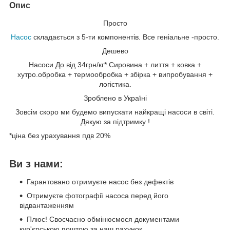
Опис
Просто
Насос
складається з 5-ти компонентів. Все геніальне -просто.
Дешево
Насоси До від 34грн/кг*.Сировина + лиття + ковка +
хутро.обробка + термообробка + збірка + випробування +
логістика.
Зроблено в Україні
Зовсім скоро ми будемо випускати найкращі насоси в світі.
Дякую за підтримку !
*ціна без урахування пдв 20%
Ви з нами:
Гарантовано отримуєте насос без дефектів
Отримуєте фотографії насоса перед його
відвантаженням
Плюс!
Своєчасно обмінюємося документами
кур'єрською поштою за наш рахунок