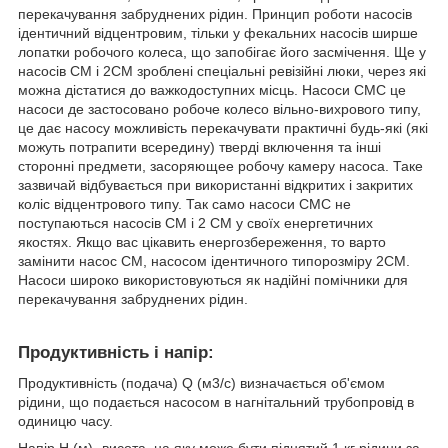
перекачування забруднених рідин. Принцип роботи насосів
ідентичний відцентровим, тільки у фекальних насосів ширше
лопатки робочого колеса, що запобігає його засмічення. Ще у
насосів СМ і 2СМ зроблені спеціальні ревізійні люки, через які
можна дістатися до важкодоступних місць. Насоси СМС це
насоси де застосовано робоче колесо вільно-вихрового типу,
це дає насосу можливість перекачувати практичні будь-які (які
можуть потрапити всередину) тверді включення та інші
сторонні предмети, засоряющее робочу камеру насоса. Таке
зазвичай відбувається при використанні відкритих і закритих
коліс відцентрового типу. Так само насоси СМС не
поступаються насосів СМ і 2 СМ у своїх енергетичних
якостях. Якщо вас цікавить енергозбереження, то варто
замінити насос СМ, насосом ідентичного типорозміру 2СМ.
Насоси широко використовуються як надійні помічники для
перекачування забруднених рідин.
Продуктивність і напір:
Продуктивність (подача) Q (м3/с) визначається об'ємом
рідини, що подається насосом в нагнітальний трубопровід в
одиницю часу.