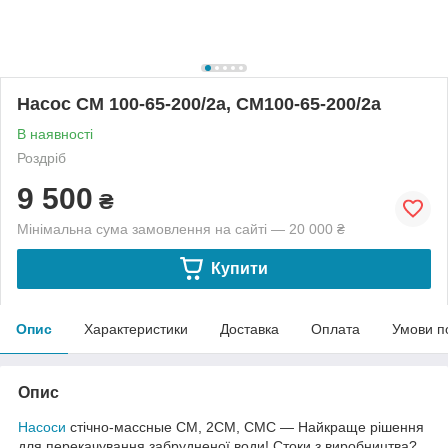
Насос СМ 100-65-200/2а, СМ100-65-200/2а
В наявності
Роздріб
9 500
₴
Мінімальна сума замовлення на сайті — 20 000 ₴
Купити
Опис
Характеристики
Доставка
Оплата
Умови п
Опис
Насоси
стічно-массные СМ, 2СМ, СМС ― Найкраще рішення
для перекачування забрудненої води! Стоки з виробництва?