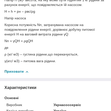
Напір Н (м)- висота, на яку може бути піднятий 1 кг рідини за
рахунок енергії, що повідомляється їй насосом.
Н = h + рн – рвс/ρg
Напір насоса
Корисна потужність Nп, затрачувана насосом на
повідомлення рідини енергії, дорівнює добутку питомої
енергії Н на ваговий витрата рідини γQ:
Nп = γQН = ρgQН
де
ρ (кг/ м3) – густина рідини,що перекачується,
γ(кгс/ м3) – питома вага рідини.
Приховати
Характеристики
Основні
Виробник
Укрнасоссервіс
Країна виробник
Україна