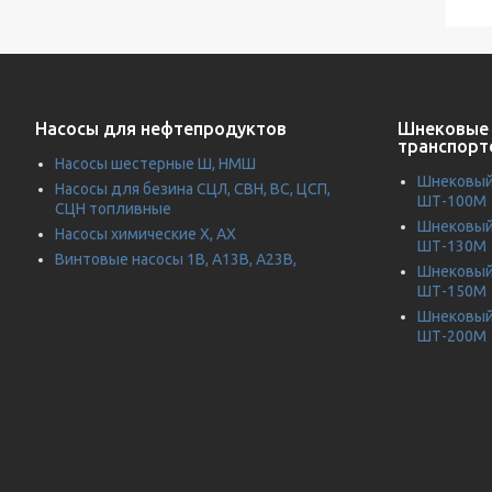
Насосы для нефтепродуктов
Шнековые 
транспорт
Насосы шестерные Ш, НМШ
Шнековый 
Насосы для безина СЦЛ, СВН, ВС, ЦСП,
ШТ-100М
СЦН топливные
Шнековый 
Насосы химические Х, АХ
ШТ-130М
Винтовые насосы 1В, А13В, А23В,
Шнековый 
ШТ-150М
Шнековый 
ШТ-200М