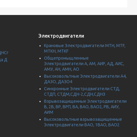
Электродвигатели
Крановые Электродвигатели МТН, MTF,
МТКН, MTKF
ЦНСг
Общепромыщленные
да Д
Электродвигатели А, АМ, АИР, АД, АИС,
АМУ, АН, АМН, АО
Высоковольтные Электродвигатели А4,
ДАЗО, ДАЗО4
Синхронные Электродвигатели СТД,
СТДП, СТДМ,СДН-2,СДН,СДНЗ
Взрывозащищенные Электродвигатели
В, 2В, ВР, ВРП, ВА, ВАО, ВАО2, РВ, АИУ,
АИМ
Высоковольтные взрывозащищенные
Электродвигатели ВАО, 1ВАО, ВАО2