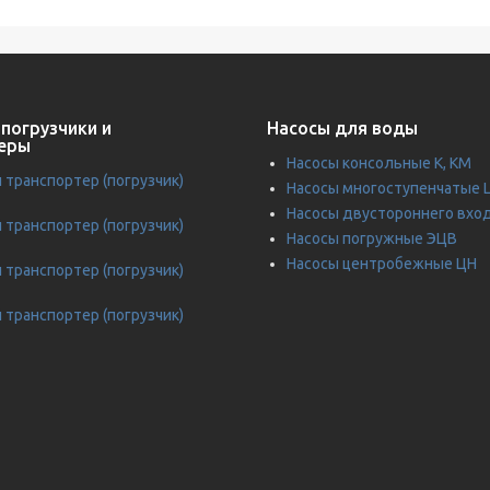
погрузчики и
Насосы для воды
еры
Насосы консольные К, КМ
транспортер (погрузчик)
Насосы многоступенчатые 
Насосы двустороннего вхо
транспортер (погрузчик)
Насосы погружные ЭЦВ
Насосы центробежные ЦН
транспортер (погрузчик)
транспортер (погрузчик)