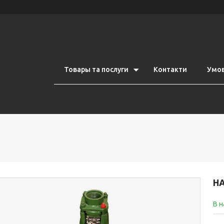
Товары та послуги
Контакти
Умов
НА
В н