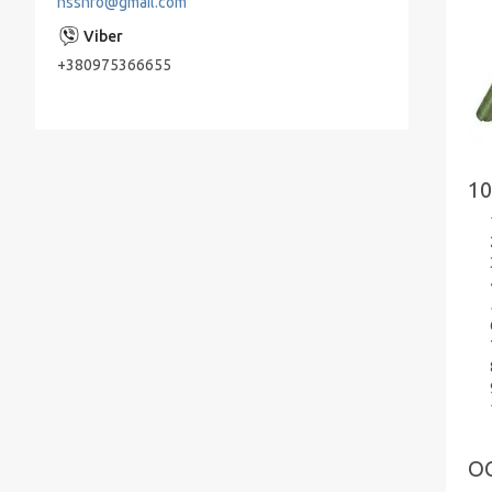
nssnfo@gmail.com
Живильні насоси ПЕ
Насоси КМ, ДО відцентрові консольні
+380975366655
типу для нафтопродуктів
Мережні насоси СЕ
Конденсатные насосы КС
1
Насосы ЭЦВ Азовэнергомаш
Насоси ЕЦВ Херсонський
Електромеханічний Завод " (ХЕМЗ)
Піскові насоси П, ПК, ПР, ПКВП, ВРВП, ПБ
Моноблочні піскові насоси
ПР, ПК, ПРВП, ПКВП - насоси піскові
ГРАТ - насоси грунтові
Дренажні насоси АНС, НС, НЦС, З-569, З
О
245 Андіжанец