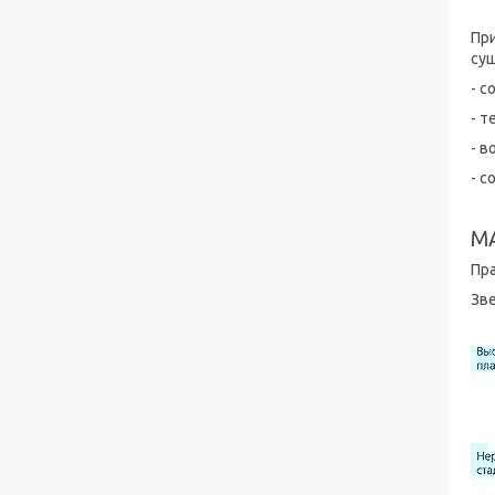
Шламові насоси ВШН, ГШН, 6Ш8, 6Ш8-2,
ШН
Пр
су
- с
- т
- в
- с
М
Пр
Зве