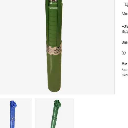
Ц
Мін
+38
Від
За
Законом не передбачено повернення та обмін даного товару
нал