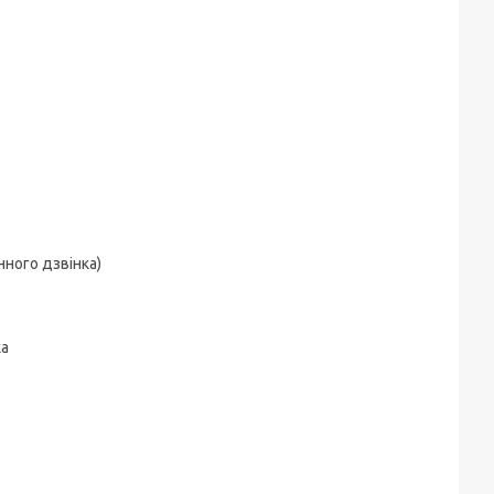
нного дзвінка)
ка