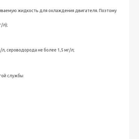
чиваемую жидкость для охлаждения двигателя. Поэтому
/л);
/л, сероводорода не более 1,5 мг/л;
лгой службы