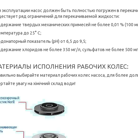
и эксплуатации насос должен быть полностью погружен в перека
ществует ряд ограничений для перекачиваемой жидкости:
одержание твердых механических примесей не более 0,01 % (100 мг
емпература до 25° С;
одонапорный показатель (рН) от 6,5 до 9,5;
одержание хлоридов не более 350 мг/л, сульфатов не более 500 мг
АТЕРИАЛЫ ИСПОЛНЕНИЯ РАБОЧИХ КОЛЕС:
авильно выбирайте материал рабочих колес насоса, для более до
ртайте увагу на хімічний склад води!