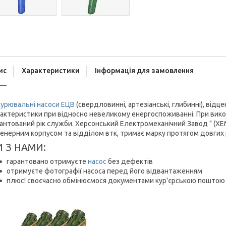
ис
Характеристики
Інформація для замовлення
нурювальні насоси ЕЦВ
(свердловинні, артезіанські, глибинні), відц
актеристики при відносно невеликому енергоспоживанні. При викона
антований рік служби. Херсонський Електромеханічний Завод " (Х
енерним корпусом та відділом втк, тримає марку протягом довгих р
И З НАМИ:
гарантовано отримуєте
насос
без дефектів
отримуєте фотографії насоса перед його відвантаженням
плюс! своєчасно обмінюємося документами кур'єрською поштою 