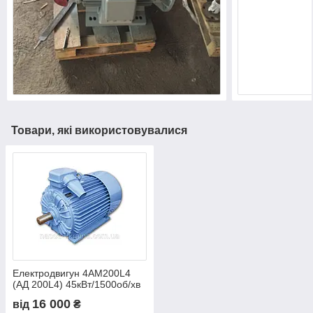
Товари, які використовувалися
Електродвигун 4АM200L4
(АД 200L4) 45кВт/1500об/хв
16 000
від
₴